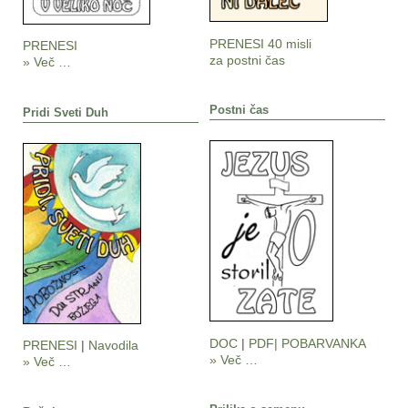
PRENESI 40 misli
PRENESI
za postni čas
» Več …
Postni čas
Pridi Sveti Duh
DOC
|
PDF|
POBARVANKA
PRENESI
|
Navodila
» Več …
» Več …