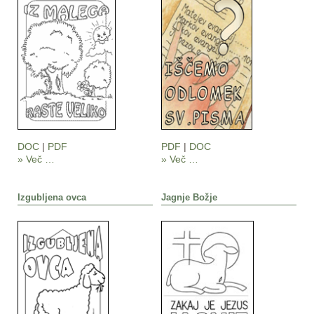
DOC
|
PDF
PDF
|
DOC
» Več …
» Več …
Izgubljena ovca
Jagnje Božje