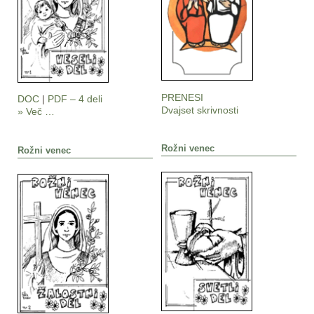
PRENESI
DOC
|
PDF – 4 deli
Dvajset skrivnosti
» Več …
Rožni venec
Rožni venec