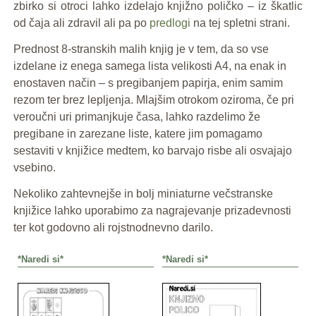
zbirko si otroci lahko izdelajo knjižno poličko – iz škatlic
od čaja ali zdravil ali pa po
predlogi
na tej spletni strani.
Prednost 8-stranskih malih knjig je v tem, da so vse
izdelane iz enega samega lista velikosti A4, na enak in
enostaven način – s pregibanjem papirja, enim samim
rezom ter brez lepljenja. Mlajšim otrokom oziroma, če pri
veroučni uri primanjkuje časa, lahko razdelimo že
pregibane in zarezane liste, katere jim pomagamo
sestaviti v knjižice medtem, ko barvajo risbe ali osvajajo
vsebino.
Nekoliko zahtevnejše in bolj miniaturne večstranske
knjižice lahko uporabimo za nagrajevanje prizadevnosti
ter kot godovno ali rojstnodnevno darilo.
*Naredi si*
*Naredi si*