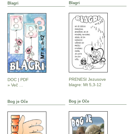
Blagri
Blagri
PRENESI Jezusove
DOC
|
PDF
blagre: Mt 5,3-12
» Več …
Bog je Oče
Bog je Oče