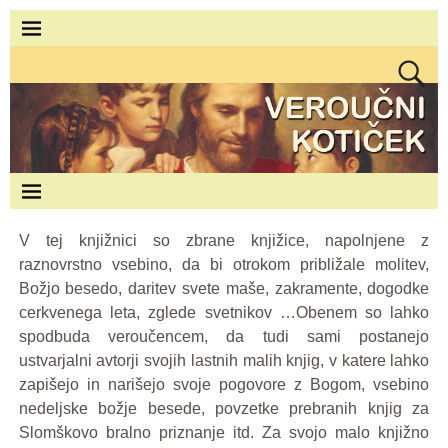
V tej knjižnici so zbrane knjižice, napolnjene z
raznovrstno vsebino, da bi otrokom približale molitev,
Božjo besedo, daritev svete maše, zakramente, dogodke
cerkvenega leta, zglede svetnikov …Obenem so lahko
spodbuda veroučencem, da tudi sami postanejo
ustvarjalni avtorji svojih lastnih malih knjig, v katere lahko
zapišejo in narišejo svoje pogovore z Bogom, vsebino
nedeljske božje besede, povzetke prebranih knjig za
Slomškovo bralno priznanje itd. Za svojo malo knjižno