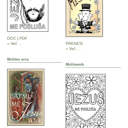
DOC
|
PDF
» Več …
PRENESI
» Več …
Molitev srca
Molitvenik