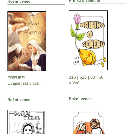
Prilika o semenu
Rožni venec
d16
|
p16
|
d8
|
p8
PRENESI
» Več …
Dvajset skrivnosti
Rožni venec
Rožni venec