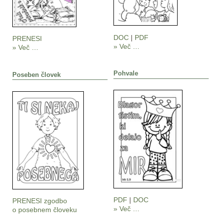
DOC
|
PDF
PRENESI
» Več …
» Več …
Pohvale
Poseben človek
PDF
|
DOC
PRENESI zgodbo
» Več …
o posebnem človeku