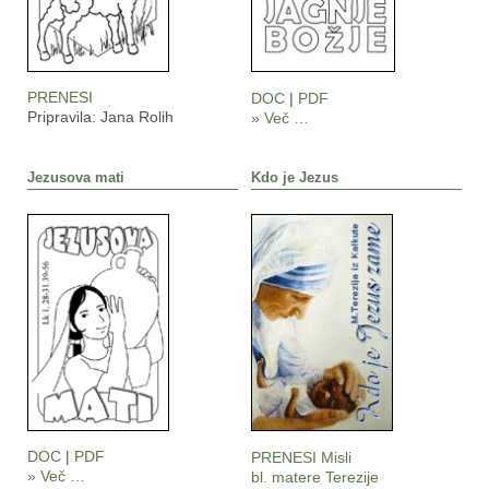
PRENESI
DOC
|
PDF
Pripravila: Jana Rolih
» Več …
Jezusova mati
Kdo je Jezus
DOC
|
PDF
PRENESI Misli
» Več …
bl. matere Terezije