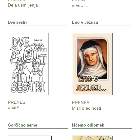
Dela usmiljenja
» Več …
Dve sestri
Eno v Jezusu
PRENESI
PRENESI
» Več …
Misli o edinosti
Gorčično seme
Iščemo odlomek