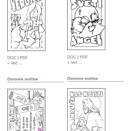
DOC
|
PDF
DOC
|
PDF
» Več …
» Več …
Osnovne molitve
Osnovne molitve