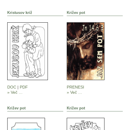
Kristusov križ
Križev pot
DOC
|
PDF
PRENESI
» Več …
» Več …
Križev pot
Križev pot