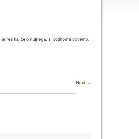
 je res kaj zelo nujnega, si potihoma povemo.
Next
→