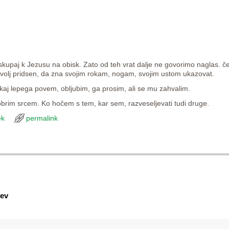
kupaj k Jezusu na obisk. Zato od teh vrat dalje ne govorimo naglas. če
k, dovolj pridsen, da zna svojim rokam, nogam, svojim ustom ukazovat.
aj lepega povem, obljubim, ga prosim, ali se mu zahvalim.
dobrim srcem. Ko hočem s tem, kar sem, razveseljevati tudi druge.
ek
permalink
ev