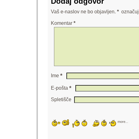
Dodaj odgovor
Vaš e-naslov ne bo objavljen.
*
označuj
Komentar
*
*
Ime
*
E-pošta
Spletišče
more...