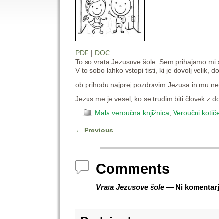
PDF
|
DOC
To so vrata Jezusove šole. Sem prihajamo mi s
V to sobo lahko vstopi tisti, ki je dovolj veli
ob prihodu najprej pozdravim Jezusa in mu nek
Jezus me je vesel, ko se trudim biti človek z 
Mala veroučna knjižnica
,
Veroučni kotič
←
Previous
Post navigation
Comments
Vrata Jezusove šole
— Ni komentarj