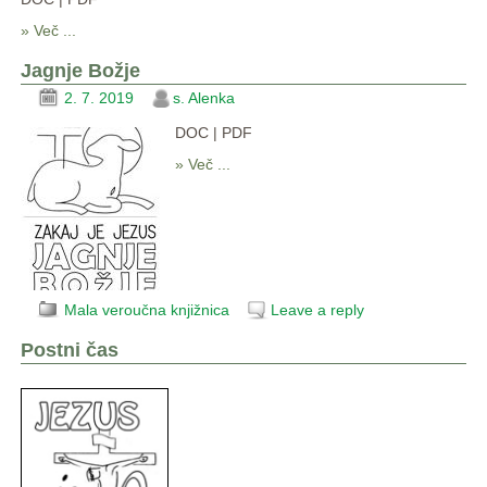
» Več ...
Jagnje Božje
2. 7. 2019
s. Alenka
DOC | PDF
» Več ...
Mala veroučna knjižnica
Leave a reply
Postni čas