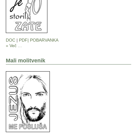
DOC
|
PDF|
POBARVANKA
» Več …
Mali molitvenik