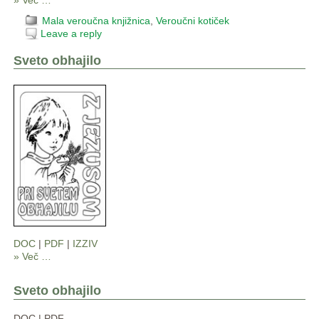
Mala veroučna knjižnica
,
Veroučni kotiček
Leave a reply
Sveto obhajilo
DOC
|
PDF
|
IZZIV
» Več …
Sveto obhajilo
DOC | PDF