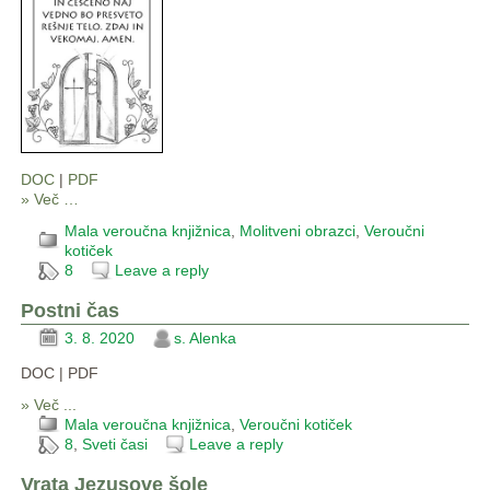
DOC
|
PDF
» Več …
Mala veroučna knjižnica
,
Molitveni obrazci
,
Veroučni
kotiček
8
Leave a reply
Postni čas
3. 8. 2020
s. Alenka
DOC | PDF
» Več ...
Mala veroučna knjižnica
,
Veroučni kotiček
8
,
Sveti časi
Leave a reply
Vrata Jezusove šole