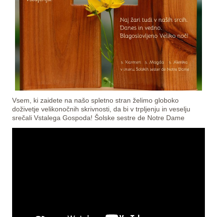
Vsem, ki zaidete na našo spletno stran želimo globoko
doživetje velikonočnih skrivnosti, da bi v trpljenju in veselju
srečali Vstalega Gospoda! Šolske sestre de Notre Dame