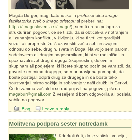
Magda Burger, mag. katehetike in
profesionalna imago
facilitatorka
(več o
imago pristopu
si preberi na:
https://imagoslovenija.si/imago/
), sem ti na razpolago za
strukturiran pogovor, če se ti zdi, da si obtičal/-a v notranjem
ali zunanjem konfliktu, v življenju, ki se ti vrti kot gordijski
vozel, ali preprosto želiš ozavestiti več o sebi in svojem
odnosu do sebe, drugih, sveta in Boga. Na voljo sem parom,
sodelavcem ali drugim sogovornikom, ki bi se radi slišali in
spoznavali svet drug drugega.Skupnostim, delovnim
skupinam ali podjetjem, ki iščete skupno pot in se vam zdi, da
govorite en mimo drugega, sem pripravljena pomagati, da
boste postajali odprti drug za drugega in da boste tako
soustvarjali mirno sožitje in sobivanje v naši družbi in Cerkvi.
Če te zanima več ali bi se rad prijavil na pogovor, piši na:
magabur@gmail.com
Z veseljem ti bom odgovorila ali poslala
vabilo na pogovor.
Blog
Leave a reply
Molitvena podpora sester notredamk
Kdorkoli čuti, da je v stiski, veselju,