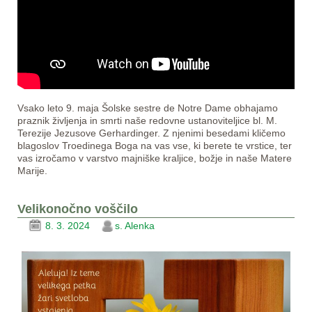
Vsako leto 9. maja Šolske sestre de Notre Dame obhajamo
praznik življenja in smrti naše redovne ustanoviteljice bl. M.
Terezije Jezusove Gerhardinger. Z njenimi besedami kličemo
blagoslov Troedinega Boga na vas vse, ki berete te vrstice, ter
vas izročamo v varstvo majniške kraljice, božje in naše Matere
Marije.
Velikonočno voščilo
8. 3. 2024
s. Alenka