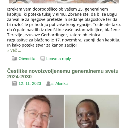
zrekam vam dobrodošlico ob vašem 25. generalnem
I
kapitlju, ki poteka tukaj v Rimu. Zbrane ste, da bi se Bogu
zahvalile za njegove pretekle in sedanje blagoslove ter da
bi razločile prihodnjo pot vaše kongregacije. To delate tako,
da črpate navdih iz dediščine vaše ustanoviteljice, blažene
Terezije Jezusove Gerhardinger, katere obletnica
razglasitve za blaženo je 17. novembra, zadnji dan kapitlja.
In kako poteka stvar za kanonizacijo?
» Več …
Obvestila
Leave a reply
Čestitke novoizvoljenemu generalnemu svetu
2024-2030
12. 11. 2023
s. Alenka