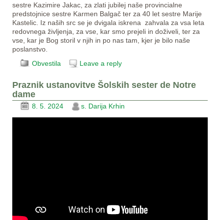
sestre Kazimire Jakac, za zlati jubilej naše provincialne
predstojnice sestre Karmen Balgač ter za 40 let sestre Marije
Kastelic. Iz naših src se je dvigala iskrena zahvala za vsa leta
redovnega življenja, za vse, kar smo prejeli in doživeli, ter za
vse, kar je Bog storil v njih in po nas tam, kjer je bilo naše
poslanstvo.
Obvestila
Leave a reply
Praznik ustanovitve Šolskih sester de Notre
dame
8. 5. 2024
s. Darija Krhin