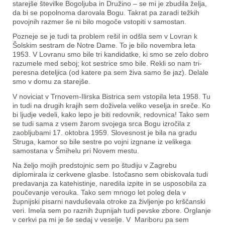
starejše številke Bogoljuba in Družino – se mi je zbudila želja,
da bi se popolnoma darovala Bogu. Takrat pa zaradi težkih
povojnih razmer še ni bilo mogoče vstopiti v samostan.
Pozneje se je tudi ta problem rešil in odšla sem v Lovran k
Šolskim sestram de Notre Dame. To je bilo novembra leta
1953. V Lovranu smo bile tri kandidatke, ki smo se zelo dobro
razumele med seboj; kot sestrice smo bile. Rekli so nam tri-
peresna deteljica (od katere pa sem živa samo še jaz). Delale
smo v domu za starejše.
V noviciat v Trnovem-Ilirska Bistrica sem vstopila leta 1958. Tu
in tudi na drugih krajih sem doživela veliko veselja in sreče. Ko
bi ljudje vedeli, kako lepo je biti redovnik, redovnica! Tako sem
se tudi sama z vsem žarom svojega srca Bogu izročila z
zaobljubami 17. oktobra 1959. Slovesnost je bila na gradu
Struga, kamor so bile sestre po vojni izgnane iz velikega
samostana v Šmihelu pri Novem mestu.
Na željo mojih predstojnic sem po študiju v Zagrebu
diplomirala iz cerkvene glasbe. Istočasno sem obiskovala tudi
predavanja za katehistinje, naredila izpite in se usposobila za
poučevanje verouka. Tako sem mnogo let poleg dela v
župnijski pisarni navduševala otroke za življenje po krščanski
veri. Imela sem po raznih župnijah tudi pevske zbore. Orglanje
v cerkvi pa mi je še sedaj v veselje. V Mariboru pa sem