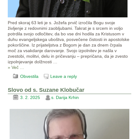
Pred skoraj 63 leti je s. Jožefa prvič izročila Bogu svoje
življenje z redovnimi zaobljubami. Takrat je s srcem in voljo
potrdila svojo odločitev, da bo vse dni hodila za Kristusom v
duhu evangeljskega uboštva, posvečene čistosti in apostolske
pokorščine. Iz prijateljstva z Bogom je dan za dnem črpala
moč za vsakdanje darovanje. Svojo izpolnitev je našla v
zvestobi, molitvi, delu in pričevanju – prepričana, da je zvesto
izpolnjevanje dolžnosti
…
» Več …
Obvestila
Leave a reply
Slovo od s. Suzane Klobučar
3. 2. 2025
s. Darija Krhin