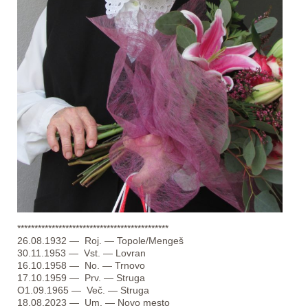
********************************************
26.08.1932 — Roj. — Topole/Mengeš
30.11.1953 — Vst. — Lovran
16.10.1958 — No. — Trnovo
17.10.1959 — Prv. — Struga
O1.09.1965 — Več. — Struga
18.08.2023 — Um. — Novo mesto