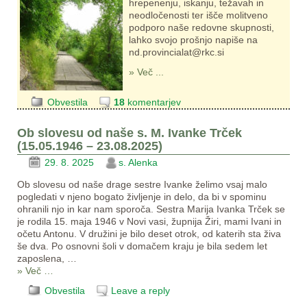
hrepenenju, iskanju, težavah in
neodločenosti ter išče molitveno
podporo naše redovne skupnosti,
lahko svojo prošnjo napiše na
nd.provincialat@rkc.si
» Več ...
Obvestila
18
komentarjev
Ob slovesu od naše s. M. Ivanke Trček
(15.05.1946 – 23.08.2025)
29. 8. 2025
s. Alenka
Ob slovesu od naše drage sestre Ivanke želimo vsaj malo
pogledati v njeno bogato življenje in delo, da bi v spominu
ohranili njo in kar nam sporoča. Sestra Marija Ivanka Trček se
je rodila 15. maja 1946 v Novi vasi, župnija Žiri, mami Ivani in
očetu Antonu. V družini je bilo deset otrok, od katerih sta živa
še dva. Po osnovni šoli v domačem kraju je bila sedem let
zaposlena,
…
» Več …
Obvestila
Leave a reply