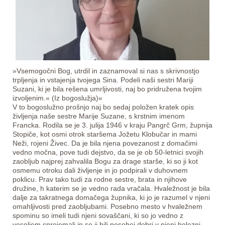
»Vsemogočni Bog, utrdil in zaznamoval si nas s skrivnostjo
trpljenja in vstajenja tvojega Sina. Podeli naši sestri Mariji
Suzani, ki je bila rešena umrljivosti, naj bo pridružena tvojim
izvoljenim.« (Iz bogoslužja)«
V to bogoslužno prošnjo naj bo sedaj položen kratek opis
življenja naše sestre Marije Suzane, s krstnim imenom
Francka. Rodila se je 3. julija 1946 v kraju Pangrč Grm, župnija
Stopiče, kot osmi otrok staršema Jožetu Klobučar in mami
Neži, rojeni Živec. Da je bila njena povezanost z domačimi
vedno močna, pove tudi dejstvo, da se je ob 50-letnici svojih
zaobljub najprej zahvalila Bogu za drage starše, ki so ji kot
osmemu otroku dali življenje in jo podpirali v duhovnem
poklicu. Prav tako tudi za rodne sestre, brata in njihove
družine, h katerim se je vedno rada vračala. Hvaležnost je bila
dalje za takratnega domačega župnika, ki jo je razumel v njeni
omahljivosti pred zaobljubami. Posebno mesto v hvaležnem
spominu so imeli tudi njeni sovaščani, ki so jo vedno z
veseljem sprejemali in so ji bili posebej dobri v njeni bolezni,