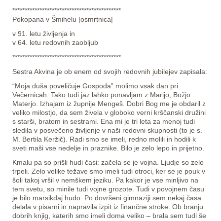
********************************************
Pokopana v Šmihelu |osmrtnica|
v 91. letu življenja in
v 64. letu redovnih zaobljub
********************************************
Sestra Akvina je ob enem od svojih redovnih jubilejev zapisala:
“Moja duša poveličuje Gospoda” molimo vsak dan pri
Večernicah. Tako tudi jaz lahko ponavljam z Marijo, Božjo
Materjo. Izhajam iz župnije Mengeš. Dobri Bog me je obdaril z
veliko milostjo, da sem živela v globoko verni krščanski družini
s starši, bratom in sestrami. Ena mi je tri leta za menoj tudi
sledila v posvečeno življenje v naši redovni skupnosti (to je s.
M. Bertila Keržič). Radi smo se imeli, redno molili in hodili k
sveti maši vse nedelje in praznike. Bilo je zelo lepo in prijetno.
Kmalu pa so prišli hudi časi: začela se je vojna. Ljudje so zelo
trpeli. Zelo velike težave smo imeli tudi otroci, ker se je pouk v
šoli takoj vršil v nemškem jeziku. Pa kakor je vse minljivo na
tem svetu, so minile tudi vojne grozote. Tudi v povojnem času
je bilo marsikdaj hudo. Po dovršeni gimnaziji sem nekaj časa
delala v pisarni in napravila izpit iz finančne stroke. Ob branju
dobrih knjig, katerih smo imeli doma veliko – brala sem tudi še