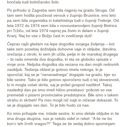
končala tudi bolničarsko šolo.
Po prihodu iz Zagreba sem bila najprej na gradu Struga. Od
tam sem hodila poučevat verouk v župnijo Brusnice, eno leto
pa sem bila organistka in katehistinja tudi v župniji Trebnje. Od
leta 1972 do 1974 sem bila v novoustanovljeni župniji Bistrica
pri Tržiču, od leta 1974 naprej pa živim in delam v župniji
Kranj. Naj bo vse v Božjo čast in zveličanje duš!
Čeprav rajši gledam na lepe dogodke svojega življenja – kot
take sem posebej doživljala duhovne vaje in obljube, številna
srečanja z otroki, ki sem jih učila, petje in še marsikaj drugega
– bi rada omenila dva dogodka, ki sta se globoko vpisala v
moje srce. Neljuba dogodka sta vezana na dan mojih redovnih
zaobljub. Tedanja oblast je gotovo imela nekoga, ki je
sporočal, kaj se je “nenavadnega” dogajalo na gradu, kjer so
bile sestre. Tako je bilo gotovo sporočeno tudi o tej slovesnosti,
ki ni mogla ostati skrita, saj je prišel gospod nadškof. Takoj
naslednji dan pa smo imeli hišno preiskavo: policisti so vse
premetali v pisarni provincialne predstojnice. Bile smo v takem
strahu in skrbeh! Pa niso mogli nič najti in ničesar dokazati. To
se je dogajalo ves dan. To je bilo hudo za nas.
Ko smo prihajale me, mlade sestre, ki smo delale obljube in še
ena druga skupina, nas je nekdo videl in rekel: “A še ne bo
kon’c teh črnih vragov?!” Tega se še sedaj dobro spominjam.