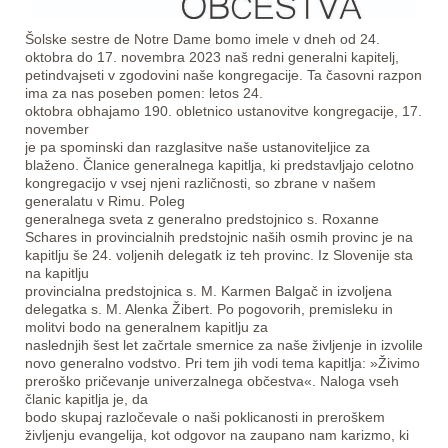
Šolske sestre de Notre Dame bomo imele v dneh od 24.
oktobra do 17. novembra 2023 naš redni generalni kapitelj,
petindvajseti v zgodovini naše kongregacije. Ta časovni razpon
ima za nas poseben pomen: letos 24.
oktobra obhajamo 190. obletnico ustanovitve kongregacije, 17.
november
je pa spominski dan razglasitve naše ustanoviteljice za
blaženo. Članice generalnega kapitlja, ki predstavljajo celotno
kongregacijo v vsej njeni različnosti, so zbrane v našem
generalatu v Rimu. Poleg
generalnega sveta z generalno predstojnico s. Roxanne
Schares in provincialnih predstojnic naših osmih provinc je na
kapitlju še 24. voljenih delegatk iz teh provinc. Iz Slovenije sta
na kapitlju
provincialna predstojnica s. M. Karmen Balgač in izvoljena
delegatka s. M. Alenka Žibert. Po pogovorih, premisleku in
molitvi bodo na generalnem kapitlju za
naslednjih šest let začrtale smernice za naše življenje in izvolile
novo generalno vodstvo. Pri tem jih vodi tema kapitlja: »Živimo
preroško pričevanje univerzalnega občestva«. Naloga vseh
članic kapitlja je, da
bodo skupaj razločevale o naši poklicanosti in preroškem
življenju evangelija, kot odgovor na zaupano nam karizmo, ki