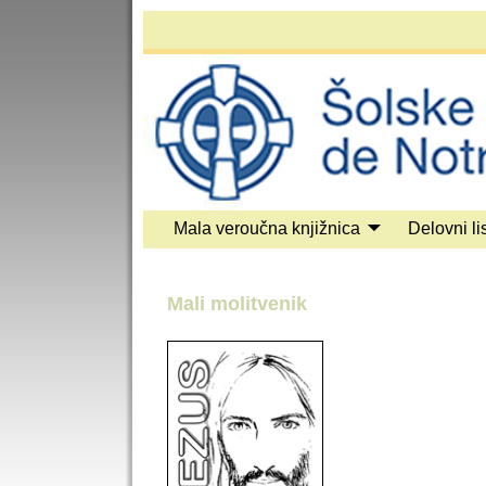
Mala veroučna knjižnica
Delovni lis
Mali molitvenik