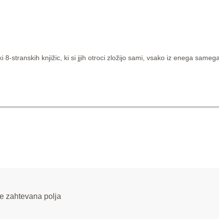
ki 8-stranskih knjižic, ki si jjih otroci zložijo sami, vsako iz enega same
e zahtevana polja