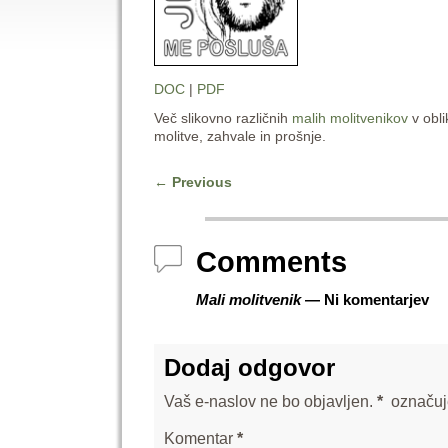
DOC
|
PDF
Več slikovno različnih
malih molitvenikov
v obli
molitve, zahvale in prošnje.
←
Previous
Post navigation
Comments
Mali molitvenik
— Ni komentarjev
Dodaj odgovor
Vaš e-naslov ne bo objavljen.
*
označuj
Komentar
*