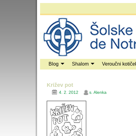
Blog
Shalom
Veroučni kotiče
Križev pot
4. 2. 2012
s. Alenka