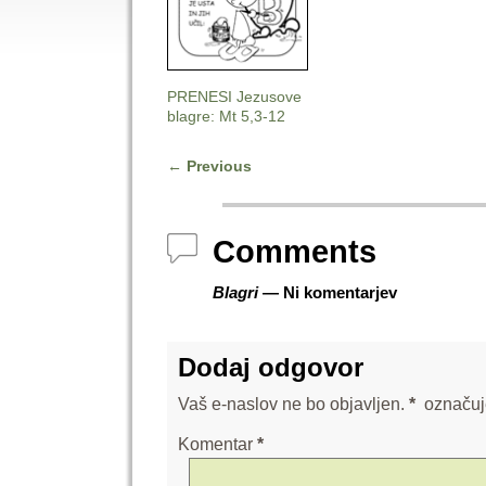
PRENESI Jezusove
blagre: Mt 5,3-12
←
Previous
Post navigation
Comments
Blagri
— Ni komentarjev
Dodaj odgovor
Vaš e-naslov ne bo objavljen.
*
označuj
Komentar
*