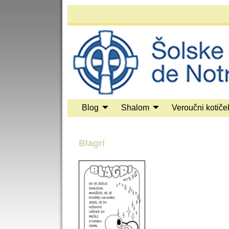
Blog
Shalom
Veroučni kotiče
Blagri