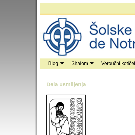
Blog
Shalom
Veroučni kotiče
Dela usmiljenja