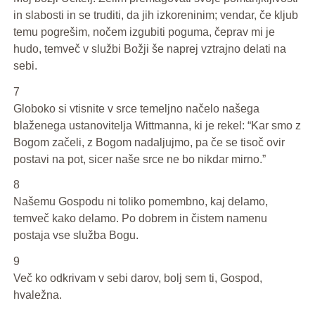
in slabosti in se truditi, da jih izkoreninim; vendar, če kljub
temu pogrešim, nočem izgubiti poguma, čeprav mi je
hudo, temveč v službi Božji še naprej vztrajno delati na
sebi.
7
Globoko si vtisnite v srce temeljno načelo našega
blaženega ustanovitelja Wittmanna, ki je rekel: “Kar smo z
Bogom začeli, z Bogom nadaljujmo, pa če se tisoč ovir
postavi na pot, sicer naše srce ne bo nikdar mirno.”
8
Našemu Gospodu ni toliko pomembno, kaj delamo,
temveč kako delamo. Po dobrem in čistem namenu
postaja vse služba Bogu.
9
Več ko odkrivam v sebi darov, bolj sem ti, Gospod,
hvaležna.