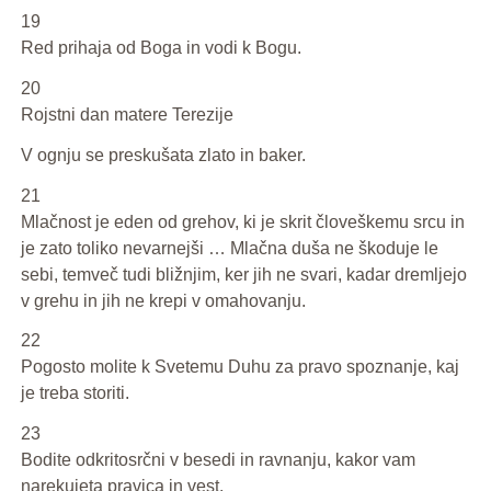
19
Red prihaja od Boga in vodi k Bogu.
20
Rojstni dan matere Terezije
V ognju se preskušata zlato in baker.
21
Mlačnost je eden od grehov, ki je skrit človeškemu srcu in
je zato toliko nevarnejši … Mlačna duša ne škoduje le
sebi, temveč tudi bližnjim, ker jih ne svari, kadar dremljejo
v grehu in jih ne krepi v omahovanju.
22
Pogosto molite k Svetemu Duhu za pravo spoznanje, kaj
je treba storiti.
23
Bodite odkritosrčni v besedi in ravnanju, kakor vam
narekujeta pravica in vest.