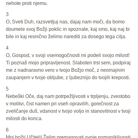
nehote proti njemu.
3
O, Sveti Duh, razsvetljuj nas, dajaj nam moči, da bomo
doumele svoj Božji poklic in spoznale, kaj smo, kaj naj bi
bile in kaj resnično želimo narediti za dosego tega cilja.
4
O, Gospod, v svoji vsemogočnosti mi podeli svojo milost!
Ti poznaš mojo pripravljenost. Slaboten trst sem, podpiraj
me z nadnaravno vero v tvojo Božjo moč, z neomajnim
zaupanjem v tvoje obljube, z ljubeznijo do tvojih kreposti.
5
Nebeški Oče, daj nam potrpežljivosti v trpljenju, zvestobo
v molitvi, čist namen pri vseh opravilih, gorečnost za
zveličanje duš, vdanost v tvojo voljo in stanovitnost v tvoji
milosti do konca.
6
Moj božji Učitelj! Želim premagovati svoje pomanjkljivosti