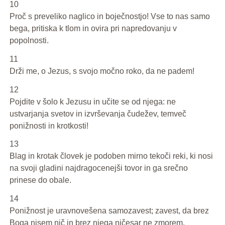
10
Proč s preveliko naglico in boječnostjo! Vse to nas samo
bega, pritiska k tlom in ovira pri napredovanju v
popolnosti.
11
Drži me, o Jezus, s svojo močno roko, da ne padem!
12
Pojdite v šolo k Jezusu in učite se od njega: ne
ustvarjanja svetov in izvrševanja čudežev, temveč
ponižnosti in krotkosti!
13
Blag in krotak človek je podoben mirno tekoči reki, ki nosi
na svoji gladini najdragocenejši tovor in ga srečno
prinese do obale.
14
Ponižnost je uravnovešena samozavest; zavest, da brez
Boga nisem nič in brez njega ničesar ne zmorem.