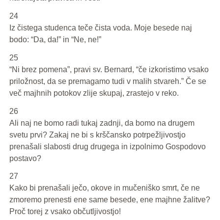
24
Iz čistega studenca teče čista voda. Moje besede naj
bodo: “Da, da!” in “Ne, ne!”
25
“Ni brez pomena”, pravi sv. Bernard, “če izkoristimo vsako
priložnost, da se premagamo tudi v malih stvareh.” Če se
več majhnih potokov zlije skupaj, zrastejo v reko.
26
Ali naj ne bomo radi tukaj zadnji, da bomo na drugem
svetu prvi? Zakaj ne bi s krščansko potrpežljivostjo
prenašali slabosti drug drugega in izpolnimo Gospodovo
postavo?
27
Kako bi prenašali ječo, okove in mučeniško smrt, če ne
zmoremo prenesti ene same besede, ene majhne žalitve?
Proč torej z vsako občutljivostjo!