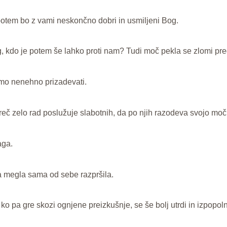
potem bo z vami neskončno dobri in usmiljeni Bog.
, kdo je potem še lahko proti nam? Tudi moč pekla se zlomi pre
amo nenehno prizadevati.
č zelo rad poslužuje slabotnih, da po njih razodeva svojo moč,
aga.
va megla sama od sebe razpršila.
 ko pa gre skozi ognjene preizkušnje, se še bolj utrdi in izpopoln