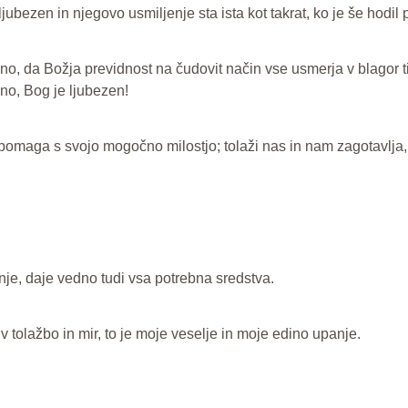
ezen in njegovo usmiljenje sta ista kot takrat, ko je še hodil p
no, da Božja previdnost na čudovit način vse usmerja v blagor tis
no, Bog je ljubezen!
pomaga s svojo mogočno milostjo; tolaži nas in nam zagotavlja,
enje, daje vedno tudi vsa potrebna sredstva.
v tolažbo in mir, to je moje veselje in moje edino upanje.