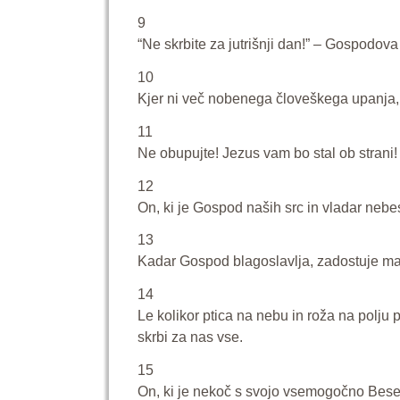
9
“Ne skrbite za jutrišnji dan!” – Gospodov
10
Kjer ni več nobenega človeškega upanja,
11
Ne obupujte! Jezus vam bo stal ob strani!
12
On, ki je Gospod naših src in vladar nebes
13
Kadar Gospod blagoslavlja, zadostuje ma
14
Le kolikor ptica na nebu in roža na polju 
skrbi za nas vse.
15
On, ki je nekoč s svojo vsemogočno Besed