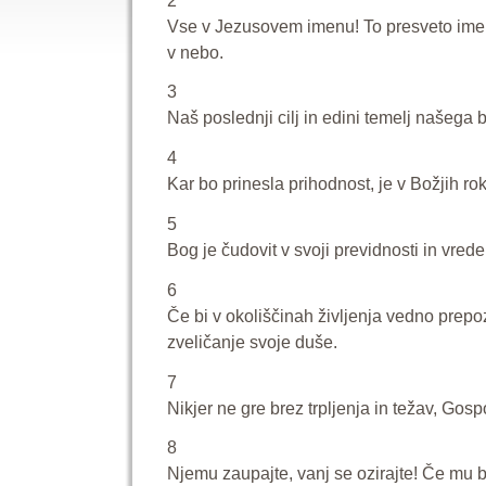
2
Vse v Jezusovem imenu! To presveto ime j
v nebo.
3
Naš poslednji cilj in edini temelj našega 
4
Kar bo prinesla prihodnost, je v Božjih ro
5
Bog je čudovit v svoji previdnosti in vre
6
Če bi v okoliščinah življenja vedno prepoz
zveličanje svoje duše.
7
Nikjer ne gre brez trpljenja in težav, Gos
8
Njemu zaupajte, vanj se ozirajte! Če mu bo