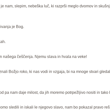
e nam, slepim, nebeška luč, ki razprši meglo dvomov in skušnj
bivanja je Bog.
kah.
den našega češčenja. Njemu slava in hvala na veke!
nali Božjo roko, ki nas vodi in vzgaja, bi na mnoge stvari gledali
pod pa nam daje milost, da jih moremo potrpežljivo nositi in tako
mo sledili in iskali le njegovo slavo, nam bo pokazal pravo reši