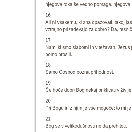
njegova roka še vedno pomaga, njegova ljub
16
Ali ni vsakemu, ki zna opazovati, takoj jas
vztrajno prizadevajo za dobro? Da, resnič
17
Nam, ki smo slabotni in v težavah, Jezus 
bomo prosili.
18
Samo Gospod pozna prihodnost.
19
Če hoče dobri Bog nekaj priklicati v življ
20
Pri Bogu in z njim je vse mogoče; to mi je 
21
Bog se v velikodušnosti ne da prehiteti.