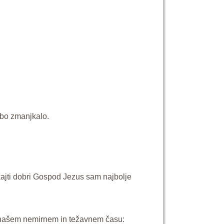
e bo zmanjkalo.
 kajti dobri Gospod Jezus sam najbolje
em našem nemirnem in težavnem času: