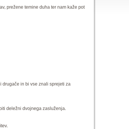
av, prežene temine duha ter nam kaže pot
 drugače in bi vse znali sprejeti za
 biti deležni dvojnega zasluženja.
tev.