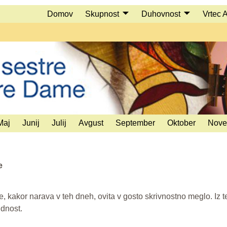
Domov
Skupnost
Duhovnost
Vrtec 
Maj
Junij
Julij
Avgust
September
Oktober
Nove
e
e, kakor narava v teh dneh, ovita v gosto skrivnostno meglo. Iz t
dnost.