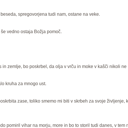
a beseda, spregovorjena tudi nam, ostane na veke.
 še vedno ostaja Božja pomoč.
 in zemlje, bo poskrbel, da olja v vrču in moke v kašči nikoli n
lo kruha za mnogo ust.
poskrbita zase, toliko smemo mi biti v skrbeh za svoje življenje,
o pomiril vihar na morju, more in bo to storil tudi danes, v t