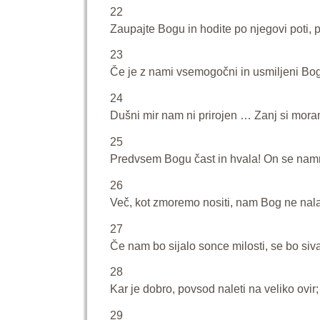
22
Zaupajte Bogu in hodite po njegovi poti, 
23
Če je z nami vsemogočni in usmiljeni Bog
24
Dušni mir nam ni prirojen … Zanj si mor
25
Predvsem Bogu čast in hvala! On se namre
26
Več, kot zmoremo nositi, nam Bog ne nal
27
Če nam bo sijalo sonce milosti, se bo si
28
Kar je dobro, povsod naleti na veliko ovir;
29