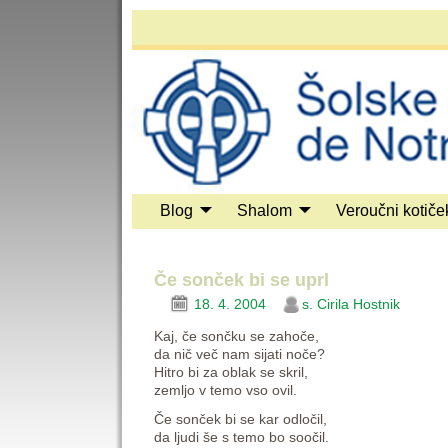
Blog
Shalom
Veroučni kotiče
Če sonček bi se uprl
18. 4. 2004
s. Cirila Hostnik
Kaj, če sončku se zahoče,
da nič več nam sijati noče?
Hitro bi za oblak se skril,
zemljo v temo vso ovil.
Če sonček bi se kar odločil,
da ljudi še s temo bo soočil.