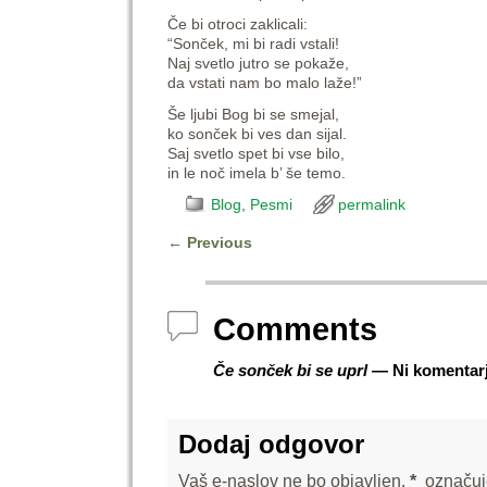
Če bi otroci zaklicali:
“Sonček, mi bi radi vstali!
Naj svetlo jutro se pokaže,
da vstati nam bo malo laže!”
Še ljubi Bog bi se smejal,
ko sonček bi ves dan sijal.
Saj svetlo spet bi vse bilo,
in le noč imela b’ še temo.
Blog
,
Pesmi
permalink
←
Previous
Post navigation
Comments
Če sonček bi se uprl
— Ni komentar
Dodaj odgovor
Vaš e-naslov ne bo objavljen.
*
označuj