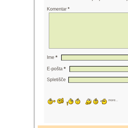
Komentar
*
*
Ime
*
E-pošta
Spletišče
more...