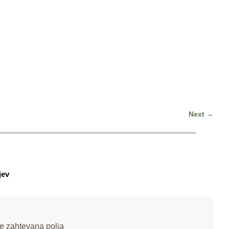
Next
→
jev
e zahtevana polja