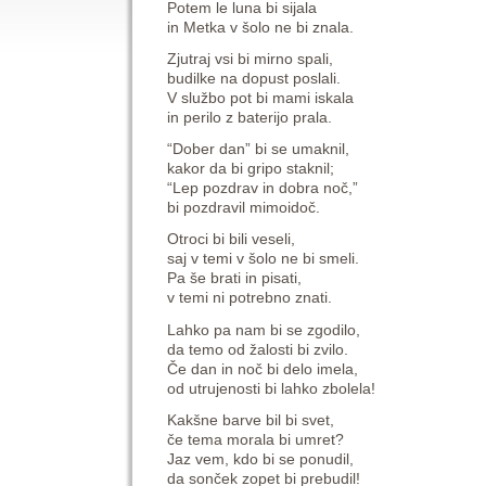
Potem le luna bi sijala
in Metka v šolo ne bi znala.
Zjutraj vsi bi mirno spali,
budilke na dopust poslali.
V službo pot bi mami iskala
in perilo z baterijo prala.
“Dober dan” bi se umaknil,
kakor da bi gripo staknil;
“Lep pozdrav in dobra noč,”
bi pozdravil mimoidoč.
Otroci bi bili veseli,
saj v temi v šolo ne bi smeli.
Pa še brati in pisati,
v temi ni potrebno znati.
Lahko pa nam bi se zgodilo,
da temo od žalosti bi zvilo.
Če dan in noč bi delo imela,
od utrujenosti bi lahko zbolela!
Kakšne barve bil bi svet,
če tema morala bi umret?
Jaz vem, kdo bi se ponudil,
da sonček zopet bi prebudil!