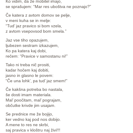
Ko vidim, da že mobitel imajo,
se sprašujem: “Mar res uboštva ne poznajo?”
Če katera z avtom domov se pelje,
v meni kuha se in melje:
“Tud’ jaz pravico si bom vzela,
z avtom vsepovsod bom smela.”
Jaz vse tiho opazujem,
ljubezen sestram izkazujem,
Ko pa katera kaj dobi,
rečem: “Pravice v samostanu ni!”
Tako ni treba nič prositi,
kadar hočem kaj dobiti,
jasno in glasno le povem:
“Če una lohk’, pa tud’ jaz smem!”
Če kakšna potreba bo nastala,
še dosti imam materiala.
Mal’ poočitam, mal’ pograjam,
občutke krivde jim usajam.
Se prednice me že bojijo,
ker vedno kaj pod nos dobijo.
A mene to res ne skrbi,
saj pravica v kloštru naj živi!!!