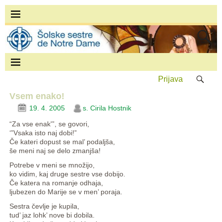
Prijava
Vsem enako!
19. 4. 2005
s. Cirila Hostnik
“Za vse enak'”, se govori,
‘”Vsaka isto naj dobi!”
Če kateri dopust se mal’ podaljša,
še meni naj se delo zmanjša!
Potrebe v meni se množijo,
ko vidim, kaj druge sestre vse dobijo.
Če katera na romanje odhaja,
ljubezen do Marije se v men’ poraja.
Sestra čevlje je kupila,
tud’ jaz lohk’ nove bi dobila.