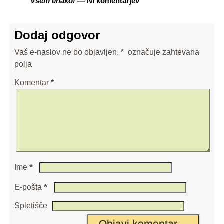
Vsem enako!
— Ni komentarjev
Dodaj odgovor
Vaš e-naslov ne bo objavljen.
*
označuje zahtevana
polja
Komentar
*
*
Ime
*
E-pošta
Spletišče