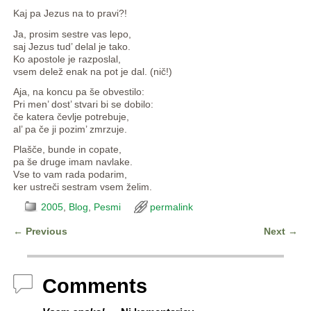
Kaj pa Jezus na to pravi?!
Ja, prosim sestre vas lepo,
saj Jezus tud’ delal je tako.
Ko apostole je razposlal,
vsem delež enak na pot je dal. (nič!)
Aja, na koncu pa še obvestilo:
Pri men’ dost’ stvari bi se dobilo:
če katera čevlje potrebuje,
al’ pa če ji pozim’ zmrzuje.
Plašče, bunde in copate,
pa še druge imam navlake.
Vse to vam rada podarim,
ker ustreči sestram vsem želim.
2005
,
Blog
,
Pesmi
permalink
←
Previous
Next
→
Post navigation
Comments