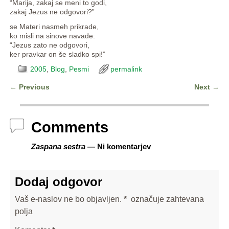
“Marija, zakaj se meni to godi,
zakaj Jezus ne odgovori?”
se Materi nasmeh prikrade,
ko misli na sinove navade:
“Jezus zato ne odgovori,
ker pravkar on še sladko spi!”
2005
,
Blog
,
Pesmi
permalink
←
Previous
Next
→
Post navigation
Comments
Zaspana sestra
— Ni komentarjev
Dodaj odgovor
Vaš e-naslov ne bo objavljen.
*
označuje zahtevana
polja