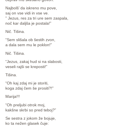
Najbolš’ da iskreno mu pove,
saj on vse vidi in vse ve.
” Jezus, res za tri ure sem zaspala,
noč kar daljša je postala!”
Nič. Tišina.
“Sem slišala ob šestih zvon,
a dala sem mu le poklon!”
Nič. Tišina.
“Jezus, zakaj hud si na slabosti,
veseli rajši se kreposti!”
Tišina.
“Oh kaj zdaj mi je storiti,
koga zdaj čem še prositi?!”
Marija!!!
“Oh preljubi otrok moj,
kakšne skrbi so pred teboj?”
Se sestra z jokom že bojuje,
ko ta nežen glasek čuje: