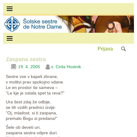
Prijava
Zaspana sestra
19. 4. 2005
s. Cirila Hostnik
Sestre vse v kapeli zbrane,
v molitvi prav spokojno vdane.
Le en prostor še sameva –
“Le kje je ostala spet ta reva?”
Ura šest zdaj že odbije,
se tih vzdih prednici izvije:
“Oj, mladost, si ti zaspana,
premalo Bogu si predana!”
Šele ob deveti uri,
zaspana sestra odpre duri.