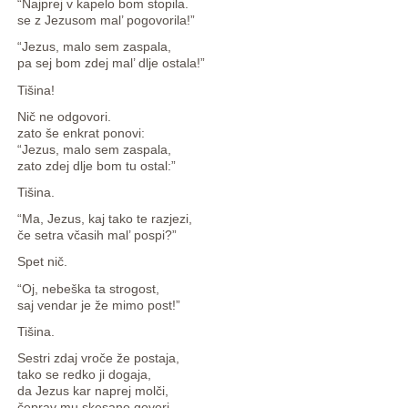
“Najprej v kapelo bom stopila.
se z Jezusom mal’ pogovorila!”
“Jezus, malo sem zaspala,
pa sej bom zdej mal’ dlje ostala!”
Tišina!
Nič ne odgovori.
zato še enkrat ponovi:
“Jezus, malo sem zaspala,
zato zdej dlje bom tu ostal:”
Tišina.
“Ma, Jezus, kaj tako te razjezi,
če setra včasih mal’ pospi?”
Spet nič.
“Oj, nebeška ta strogost,
saj vendar je že mimo post!”
Tišina.
Sestri zdaj vroče že postaja,
tako se redko ji dogaja,
da Jezus kar naprej molči,
čeprav mu skesano govori.