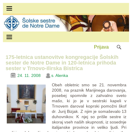
Prijava
175-letnica ustanovitve kongregacije Šolskih
sester de Notre Dame in 120-letnica prihoda
sester v Trnovo-Ilirska Bistrica
24. 11. 2008
s. Alenka
Obeh obletnic smo se 21. novembra
2008, na praznik Marijinega darovanja,
posebej spomnile z zahvalno sveto
mašo, ki jo je v sestrski kapeli v
Trnovem daroval koprski pomožni škof
dr. Jurij Bizjak. Z njim je somaševalo 13
duhovnikov. K njej so prišle sestre iz
skoraj vseh naših skupnosti, iz sosednje
italijanske province in veliko ljudi. Pri