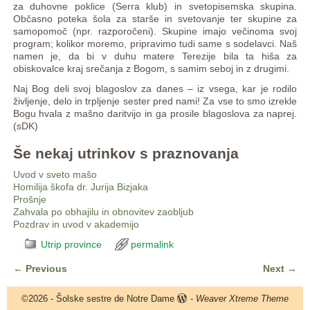
za duhovne poklice (Serra klub) in svetopisemska skupina.
Občasno poteka šola za starše in svetovanje ter skupine za
samopomoč (npr. razporočeni). Skupine imajo večinoma svoj
program; kolikor moremo, pripravimo tudi same s sodelavci. Naš
namen je, da bi v duhu matere Terezije bila ta hiša za
obiskovalce kraj srečanja z Bogom, s samim seboj in z drugimi.
Naj Bog deli svoj blagoslov za danes – iz vsega, kar je rodilo
življenje, delo in trpljenje sester pred nami! Za vse to smo izrekle
Bogu hvala z mašno daritvijo in ga prosile blagoslova za naprej.
(sDK)
Še nekaj utrinkov s praznovanja
Uvod v sveto mašo
Homilija škofa dr. Jurija Bizjaka
Prošnje
Zahvala po obhajilu in obnovitev zaobljub
Pozdrav in uvod v akademijo
Utrip province
permalink
←
Previous
Next
→
Post navigation
©2026 -
Šolske sestre de Notre Dame
-
Weaver Xtreme Theme