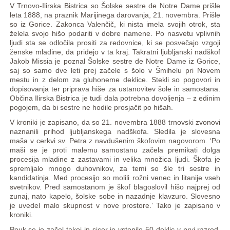
V Trnovo-Ilirska Bistrica so Šolske sestre de Notre Dame prišle
leta 1888, na praznik Marijinega darovanja, 21. novembra. Prišle
so iz Gorice. Zakonca Valenčič, ki nista imela svojih otrok, sta
želela svojo hišo podariti v dobre namene. Po nasvetu vplivnih
ljudi sta se odločila prositi za redovnice, ki se posvečajo vzgoji
ženske mladine, da pridejo v ta kraj. Takratni ljubljanski nadškof
Jakob Missia je poznal Šolske sestre de Notre Dame iz Gorice,
saj so samo dve leti prej začele s šolo v Šmihelu pri Novem
mestu in z delom za gluhoneme deklice. Stekli so pogovori in
dopisovanja ter priprava hiše za ustanovitev šole in samostana.
Občina Ilirska Bistrica je tudi dala potrebna dovoljenja – z edinim
pogojem, da bi sestre ne hodile prosjačit po hišah.
V kroniki je zapisano, da so 21. novembra 1888 trnovski zvonovi
naznanili prihod ljubljanskega nadškofa. Sledila je slovesna
maša v cerkvi sv. Petra z navdušenim škofovim nagovorom. ‘Po
maši se je proti malemu samostanu začela premikati dolga
procesija mladine z zastavami in velika množica ljudi. Škofa je
spremljalo mnogo duhovnikov, za temi so šle tri sestre in
kandidatinja. Med procesijo so molili rožni venec in litanije vseh
svetnikov. Pred samostanom je škof blagoslovil hišo najprej od
zunaj, nato kapelo, šolske sobe in nazadnje klavzuro. Slovesno
je uvedel malo skupnost v nove prostore.’ Tako je zapisano v
kroniki.
Pouk se je začel takoj in sicer je vstopilo 50 deklic v prvi razred.