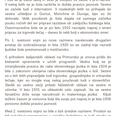
V nekaj letih se je šola razširila in dobila pravico javnosti. Sestre
so začele tudi z internatom. V naslednjih letih so prihajale še
sestre učiteljice iz Gorice, Münchna in Dunaja, kjer so že
delovale. Velik poudarek je šola dajala od samega začetka
pouku ročnih del ter pripravi razstave ob zaključku šolskega leta.
Osemrazredna šola se je po letu 1910 razvijala naprej v smeri
priprav za trgovski tečaj – danes bi rekli bolj v ekonomsko smer.
Po 1. svetovni vojni so nove razmere narekovale drugačen
pristop do izobraževanja in leta 1920 so se zadnji trije razredi
ljudske šole preimenovali v meščansko.
S prihodom italijanskih oblasti na Primorsko je znova prišlo do
bistvenih sprememb v učnih programih. Vedno bolj se je
zmanjševala pravica do rabe slovenskega jezika in leta 1924 je
bila z zakonom ukinjena raba slovenskega jezika v šoli. Sestre
so v teh letih pripravljale tudi trgovske, gospodinjske in vrtnarske
tečaje, kjer so mogle vsaj nekaj poučevati tudi v slovenščini.
Sledili so vedno večji pritiski fašističnih oblasti na sestre in
učenke. V letu 1931 so oblastniki celo zapisali, ‘da se sestre
fanatično drže svoje narodnosti in materinega jezika’ . Kljub
težkim časom je osnovna šola šla svojo pot naprej in je leta 1936
ponovno dobila pravico javnosti.
Med 2. svetovno vojno so bile v šoli izredne razmere. Prostori so
bili nekajkrat spremenjeni v vojaško bolnišnico in tudi stavba je