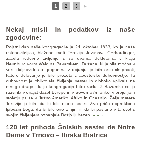
1
2
3
►
Nekaj misli in podatkov iz naše
zgodovine:
Rojstni dan naše kongregacije je 24. oktober 1833, ko je naša
ustanoviteljica, blažena mati Terezija Jezusova Gerhardinger,
začela redovno življenje s še dvema dekletoma v kraju
Neunburg vorm Wald na Bavarskem. Ta žena, ki je bila močna v
veri, daljnovidna in pogumna v dejanju, je bila srce skupnosti,
katere delovanje je bilo prežeto z apostolsko duhovnostjo. Ta
duhovnost je oblikovala življenje sester in globoko vplivala na
mnoge druge, da je kongregacija hitro rasla. Z Bavarske se je
razširila v enajst dežel Evrope in v Severno Ameriko, v prejšnjem
stoletju pa še v Južno Ameriko, Afriko in Oceanijo. Želja matere
Terezije je bila, da bi bile njene sestre žive priče nepreklicne
ljubezni Boga, da bi bile eno z njim in da bi poslane v ta svet s
svojim življenjem oznanjale Božjo ljubezen.
» » »
120 let prihoda Šolskih sester de Notre
Dame v Trnovo – Ilirska Bistrica