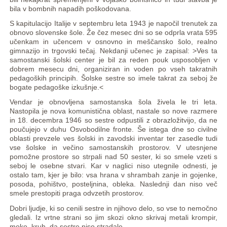
bila v bombnih napadih poškodovana.
S kapitulacijo Italije v septembru leta 1943 je napočil trenutek za
obnovo slovenske šole. Že čez mesec dni so se odprla vrata 595
učenkam in učencem v osnovno in meščansko šolo, realno
gimnazijo in trgovski tečaj. Nekdanji učenec je zapisal: >Ves ta
samostanski šolski center je bil za reden pouk usposobljen v
dobrem mesecu dni, organiziran in voden po vseh takratnih
pedagoških principih. Šolske sestre so imele takrat za seboj že
bogate pedagoške izkušnje.<
Vendar je obnovljena samostanska šola živela le tri leta.
Nastopila je nova komunistična oblast, nastale so nove razmere
in 18. decembra 1946 so sestre odpustili z obrazložitvijo, da ne
poučujejo v duhu Osvobodilne fronte. Še istega dne so civilne
oblasti prevzele ves šolski in zavodski inventar ter zasedle tudi
vse šolske in večino samostanskih prostorov. V utesnjene
pomožne prostore so strpali nad 50 sester, ki so smele vzeti s
seboj le osebne stvari. Kar v naglici niso utegnile odnesti, je
ostalo tam, kjer je bilo: vsa hrana v shrambah zanje in gojenke,
posoda, pohištvo, posteljnina, obleka. Naslednji dan niso več
smele prestopiti praga odvzetih prostorov.
Dobri ljudje, ki so cenili sestre in njihovo delo, so vse to nemočno
gledali. Iz vrtne strani so jim skozi okno skrivaj metali krompir,
moko, kruh, da sestre niso stradale.