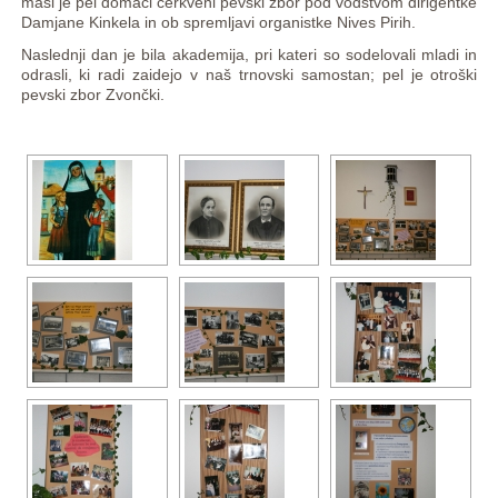
maši je pel domači cerkveni pevski zbor pod vodstvom dirigentke
Damjane Kinkela in ob spremljavi organistke Nives Pirih.
Naslednji dan je bila akademija, pri kateri so sodelovali mladi in
odrasli, ki radi zaidejo v naš trnovski samostan; pel je otroški
pevski zbor Zvončki.