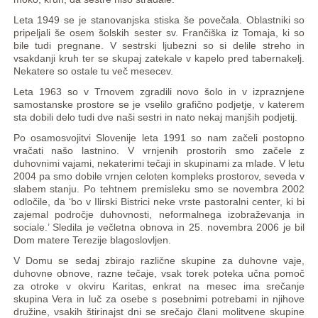
Leta 1949 se je stanovanjska stiska še povečala. Oblastniki so
pripeljali še osem šolskih sester sv. Frančiška iz Tomaja, ki so
bile tudi pregnane. V sestrski ljubezni so si delile streho in
vsakdanji kruh ter se skupaj zatekale v kapelo pred tabernakelj.
Nekatere so ostale tu več mesecev.
Leta 1963 so v Trnovem zgradili novo šolo in v izpraznjene
samostanske prostore se je vselilo grafično podjetje, v katerem
sta dobili delo tudi dve naši sestri in nato nekaj manjših podjetij.
Po osamosvojitvi Slovenije leta 1991 so nam začeli postopno
vračati našo lastnino. V vrnjenih prostorih smo začele z
duhovnimi vajami, nekaterimi tečaji in skupinami za mlade. V letu
2004 pa smo dobile vrnjen celoten kompleks prostorov, seveda v
slabem stanju. Po tehtnem premisleku smo se novembra 2002
odločile, da ‘bo v Ilirski Bistrici neke vrste pastoralni center, ki bi
zajemal področje duhovnosti, neformalnega izobraževanja in
sociale.’ Sledila je večletna obnova in 25. novembra 2006 je bil
Dom matere Terezije blagoslovljen.
V Domu se sedaj zbirajo različne skupine za duhovne vaje,
duhovne obnove, razne tečaje, vsak torek poteka učna pomoč
za otroke v okviru Karitas, enkrat na mesec ima srečanje
skupina Vera in luč za osebe s posebnimi potrebami in njihove
družine, vsakih štirinajst dni se srečajo člani molitvene skupine