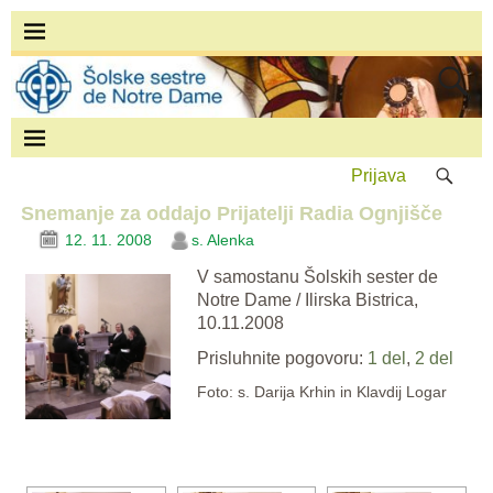
Prijava
Snemanje za oddajo Prijatelji Radia Ognjišče
12. 11. 2008
s. Alenka
V samostanu Šolskih sester de
Notre Dame / Ilirska Bistrica,
10.11.2008
Prisluhnite pogovoru:
1 del
,
2 del
Foto: s. Darija Krhin in Klavdij Logar