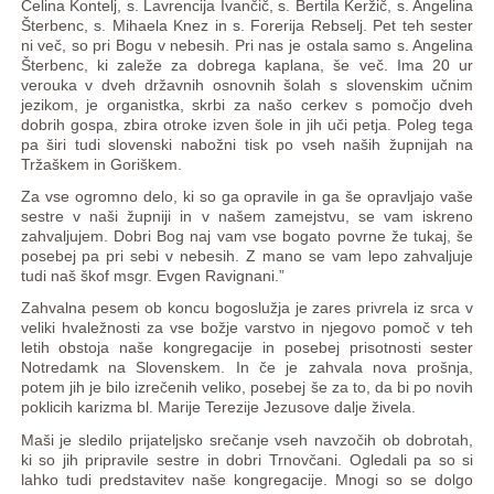
Celina Kontelj, s. Lavrencija Ivančič, s. Bertila Keržič, s. Angelina
Šterbenc, s. Mihaela Knez in s. Forerija Rebselj. Pet teh sester
ni več, so pri Bogu v nebesih. Pri nas je ostala samo s. Angelina
Šterbenc, ki zaleže za dobrega kaplana, še več. Ima 20 ur
verouka v dveh državnih osnovnih šolah s slovenskim učnim
jezikom, je organistka, skrbi za našo cerkev s pomočjo dveh
dobrih gospa, zbira otroke izven šole in jih uči petja. Poleg tega
pa širi tudi slovenski nabožni tisk po vseh naših župnijah na
Tržaškem in Goriškem.
Za vse ogromno delo, ki so ga opravile in ga še opravljajo vaše
sestre v naši župniji in v našem zamejstvu, se vam iskreno
zahvaljujem. Dobri Bog naj vam vse bogato povrne že tukaj, še
posebej pa pri sebi v nebesih. Z mano se vam lepo zahvaljuje
tudi naš škof msgr. Evgen Ravignani.”
Zahvalna pesem ob koncu bogoslužja je zares privrela iz srca v
veliki hvaležnosti za vse božje varstvo in njegovo pomoč v teh
letih obstoja naše kongregacije in posebej prisotnosti sester
Notredamk na Slovenskem. In če je zahvala nova prošnja,
potem jih je bilo izrečenih veliko, posebej še za to, da bi po novih
poklicih karizma bl. Marije Terezije Jezusove dalje živela.
Maši je sledilo prijateljsko srečanje vseh navzočih ob dobrotah,
ki so jih pripravile sestre in dobri Trnovčani. Ogledali pa so si
lahko tudi predstavitev naše kongregacije. Mnogi so se dolgo