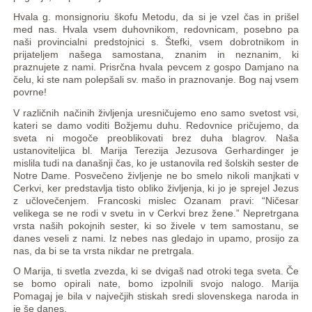
Hvala g. monsignoriu škofu Metodu, da si je vzel čas in prišel
med nas. Hvala vsem duhovnikom, redovnicam, posebno pa
naši provincialni predstojnici s. Štefki, vsem dobrotnikom in
prijateljem našega samostana, znanim in neznanim, ki
praznujete z nami. Prisrčna hvala pevcem z gospo Damjano na
čelu, ki ste nam polepšali sv. mašo in praznovanje. Bog naj vsem
povrne!
V različnih načinih življenja uresničujemo eno samo svetost vsi,
kateri se damo voditi Božjemu duhu. Redovnice pričujemo, da
sveta ni mogoče preoblikovati brez duha blagrov. Naša
ustanoviteljica bl. Marija Terezija Jezusova Gerhardinger je
mislila tudi na današnji čas, ko je ustanovila red šolskih sester de
Notre Dame. Posvečeno življenje ne bo smelo nikoli manjkati v
Cerkvi, ker predstavlja tisto obliko življenja, ki jo je sprejel Jezus
z učlovečenjem. Francoski mislec Ozanam pravi: “Ničesar
velikega se ne rodi v svetu in v Cerkvi brez žene.” Nepretrgana
vrsta naših pokojnih sester, ki so živele v tem samostanu, se
danes veseli z nami. Iz nebes nas gledajo in upamo, prosijo za
nas, da bi se ta vrsta nikdar ne pretrgala.
O Marija, ti svetla zvezda, ki se dvigaš nad otroki tega sveta. Če
se bomo opirali nate, bomo izpolnili svojo nalogo. Marija
Pomagaj je bila v največjih stiskah sredi slovenskega naroda in
je še danes.