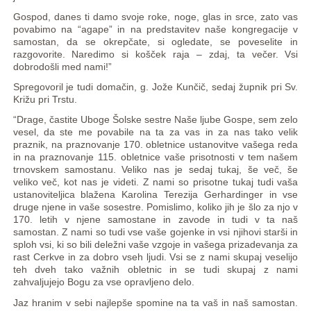
Gospod, danes ti damo svoje roke, noge, glas in srce, zato vas
povabimo na “agape” in na predstavitev naše kongregacije v
samostan, da se okrepčate, si ogledate, se poveselite in
razgovorite. Naredimo si košček raja – zdaj, ta večer. Vsi
dobrodošli med nami!”
Spregovoril je tudi domačin, g. Jože Kunčič, sedaj župnik pri Sv.
Križu pri Trstu.
“Drage, častite Uboge Šolske sestre Naše ljube Gospe, sem zelo
vesel, da ste me povabile na ta za vas in za nas tako velik
praznik, na praznovanje 170. obletnice ustanovitve vašega reda
in na praznovanje 115. obletnice vaše prisotnosti v tem našem
trnovskem samostanu. Veliko nas je sedaj tukaj, še več, še
veliko več, kot nas je videti. Z nami so prisotne tukaj tudi vaša
ustanoviteljica blažena Karolina Terezija Gerhardinger in vse
druge njene in vaše sosestre. Pomislimo, koliko jih je šlo za njo v
170. letih v njene samostane in zavode in tudi v ta naš
samostan. Z nami so tudi vse vaše gojenke in vsi njihovi starši in
sploh vsi, ki so bili deležni vaše vzgoje in vašega prizadevanja za
rast Cerkve in za dobro vseh ljudi. Vsi se z nami skupaj veselijo
teh dveh tako važnih obletnic in se tudi skupaj z nami
zahvaljujejo Bogu za vse opravljeno delo.
Jaz hranim v sebi najlepše spomine na ta vaš in naš samostan.