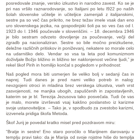
posredovale znanje, versko izkustvo in narodno zavest. Ko se je
pri nas vršilo raznarodovanje, so Italijani po letu l922 po naših
šolah slovenske učitelje in učiteljice zamenjali z italijanskimi,
sestre pa so več čas prikrito, ne brez težav imele vsak dan eno
uro slovenskega jezika, na gospodinjski šoli pa so ves čas od l.
1923 do l. 1946 poučevale v slovenščini. – 18. decembra 1946
je bilo sestram odvzeto dovoljenje za poučevanje, večji del
zgradb pa nacionaliziran. Sestre so bile močno preizkušene,
deležne različnih pritiskov in poniževanj, nekatere so morale celo
na udarniško delo. Vendar so vsa ta leta pod komunizmom
doživljale Božjo bližino in bližino ter naklonjenost večine ljudi,” je
rekel škof Pirih in homilijo končal s pogledom v prihodnost:
Naš pogled mora biti usmerjen še veliko bolj v sedanji čas in
naprej. Tudi danes je pred nami veliko potreb in nalog:
nevzgojeni otroci in mladina brez verskega izkustva, vseh vrst
zasvojenosti, ne manjka ubogih, zapuščenih in zapostavljenih,
katerim se je bl. Terezija Jezusova tako posvečala. Tudi če vas
je malo, morete izvrševati vsaj kakšno poslanstvo iz karizme
svoje ustanoviteljice. – Tako je, v spodbudo za zvestobo karizmi,
izzvenela pridiga škofa Metoda.
Škof Jurij je povedal kratko misel pred pozdravom miru:
“Bratje in sestre! Eno staro poročilo o Marijinem darovanju v
templju pravi tako: da je Marija od svoje rojstne hiše do templja