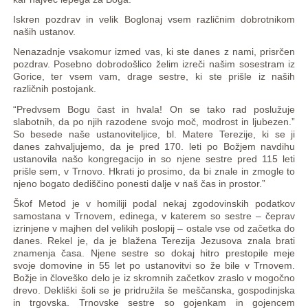
Iskren pozdrav in velik Boglonaj vsem različnim dobrotnikom
naših ustanov.
Nenazadnje vsakomur izmed vas, ki ste danes z nami, prisrčen
pozdrav. Posebno dobrodošlico želim izreči našim sosestram iz
Gorice, ter vsem vam, drage sestre, ki ste prišle iz naših
različnih postojank.
“Predvsem Bogu čast in hvala! On se tako rad poslužuje
slabotnih, da po njih razodene svojo moč, modrost in ljubezen.”
So besede naše ustanoviteljice, bl. Matere Terezije, ki se ji
danes zahvaljujemo, da je pred 170. leti po Božjem navdihu
ustanovila našo kongregacijo in so njene sestre pred 115 leti
prišle sem, v Trnovo. Hkrati jo prosimo, da bi znale in zmogle to
njeno bogato dediščino ponesti dalje v naš čas in prostor.”
Škof Metod je v homiliji podal nekaj zgodovinskih podatkov
samostana v Trnovem, edinega, v katerem so sestre – čeprav
izrinjene v majhen del velikih poslopij – ostale vse od začetka do
danes. Rekel je, da je blažena Terezija Jezusova znala brati
znamenja časa. Njene sestre so dokaj hitro prestopile meje
svoje domovine in 55 let po ustanovitvi so že bile v Trnovem.
Božje in človeško delo je iz skromnih začetkov zraslo v mogočno
drevo. Dekliški šoli se je pridružila še meščanska, gospodinjska
in trgovska. Trnovske sestre so gojenkam in gojencem