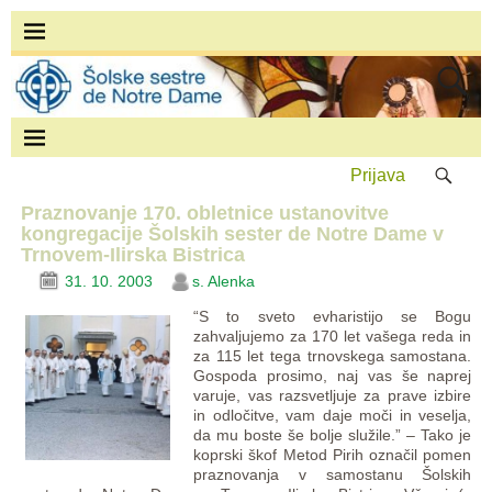
Prijava
Praznovanje 170. obletnice ustanovitve
kongregacije Šolskih sester de Notre Dame v
Trnovem-Ilirska Bistrica
31. 10. 2003
s. Alenka
“S to sveto evharistijo se Bogu
zahvaljujemo za 170 let vašega reda in
za 115 let tega trnovskega samostana.
Gospoda prosimo, naj vas še naprej
varuje, vas razsvetljuje za prave izbire
in odločitve, vam daje moči in veselja,
da mu boste še bolje služile.” – Tako je
koprski škof Metod Pirih označil pomen
praznovanja v samostanu Šolskih