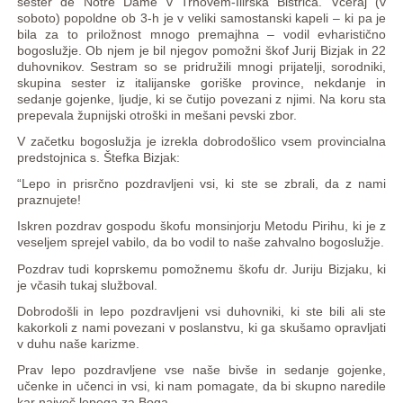
sester de Notre Dame v Trnovem-Ilirska Bistrica.
Včeraj (v
soboto) popoldne ob 3-h je v veliki samostanski kapeli – ki pa je
bila za to priložnost mnogo premajhna – vodil evharistično
bogoslužje. Ob njem je bil njegov pomožni škof Jurij Bizjak in 22
duhovnikov. Sestram so se pridružili mnogi prijatelji, sorodniki,
skupina sester iz italijanske goriške province, nekdanje in
sedanje gojenke, ljudje, ki se čutijo povezani z njimi. Na koru sta
prepevala župnijski otroški in mešani pevski zbor.
V začetku bogoslužja je izrekla dobrodošlico vsem provincialna
predstojnica s. Štefka Bizjak:
“Lepo in prisrčno pozdravljeni vsi, ki ste se zbrali, da z nami
praznujete!
Iskren pozdrav gospodu škofu monsinjorju Metodu Pirihu, ki je z
veseljem sprejel vabilo, da bo vodil to naše zahvalno bogoslužje.
Pozdrav tudi koprskemu pomožnemu škofu dr. Juriju Bizjaku, ki
je včasih tukaj služboval.
Dobrodošli in lepo pozdravljeni vsi duhovniki, ki ste bili ali ste
kakorkoli z nami povezani v poslanstvu, ki ga skušamo opravljati
v duhu naše karizme.
Prav lepo pozdravljene vse naše bivše in sedanje gojenke,
učenke in učenci in vsi, ki nam pomagate, da bi skupno naredile
kar največ lepega za Boga.