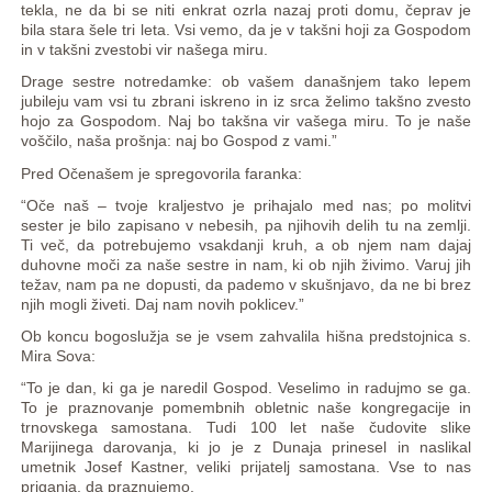
tekla, ne da bi se niti enkrat ozrla nazaj proti domu, čeprav je
bila stara šele tri leta. Vsi vemo, da je v takšni hoji za Gospodom
in v takšni zvestobi vir našega miru.
Drage sestre notredamke: ob vašem današnjem tako lepem
jubileju vam vsi tu zbrani iskreno in iz srca želimo takšno zvesto
hojo za Gospodom. Naj bo takšna vir vašega miru. To je naše
voščilo, naša prošnja: naj bo Gospod z vami.”
Pred Očenašem je spregovorila faranka:
“Oče naš – tvoje kraljestvo je prihajalo med nas; po molitvi
sester je bilo zapisano v nebesih, pa njihovih delih tu na zemlji.
Ti več, da potrebujemo vsakdanji kruh, a ob njem nam dajaj
duhovne moči za naše sestre in nam, ki ob njih živimo. Varuj jih
težav, nam pa ne dopusti, da pademo v skušnjavo, da ne bi brez
njih mogli živeti. Daj nam novih poklicev.”
Ob koncu bogoslužja se je vsem zahvalila hišna predstojnica s.
Mira Sova:
“To je dan, ki ga je naredil Gospod. Veselimo in radujmo se ga.
To je praznovanje pomembnih obletnic naše kongregacije in
trnovskega samostana. Tudi 100 let naše čudovite slike
Marijinega darovanja, ki jo je z Dunaja prinesel in naslikal
umetnik Josef Kastner, veliki prijatelj samostana. Vse to nas
priganja, da praznujemo.