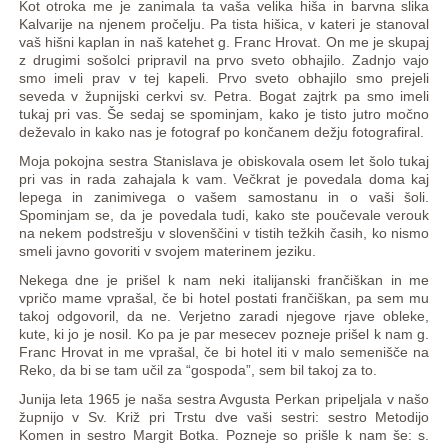
Kot otroka me je zanimala ta vaša velika hiša in barvna slika
Kalvarije na njenem pročelju. Pa tista hišica, v kateri je stanoval
vaš hišni kaplan in naš katehet g. Franc Hrovat. On me je skupaj
z drugimi sošolci pripravil na prvo sveto obhajilo. Zadnjo vajo
smo imeli prav v tej kapeli. Prvo sveto obhajilo smo prejeli
seveda v župnijski cerkvi sv. Petra. Bogat zajtrk pa smo imeli
tukaj pri vas. Še sedaj se spominjam, kako je tisto jutro močno
deževalo in kako nas je fotograf po končanem dežju fotografiral.
Moja pokojna sestra Stanislava je obiskovala osem let šolo tukaj
pri vas in rada zahajala k vam. Večkrat je povedala doma kaj
lepega in zanimivega o vašem samostanu in o vaši šoli.
Spominjam se, da je povedala tudi, kako ste poučevale verouk
na nekem podstrešju v slovenščini v tistih težkih časih, ko nismo
smeli javno govoriti v svojem materinem jeziku.
Nekega dne je prišel k nam neki italijanski frančiškan in me
vpričo mame vprašal, če bi hotel postati frančiškan, pa sem mu
takoj odgovoril, da ne. Verjetno zaradi njegove rjave obleke,
kute, ki jo je nosil. Ko pa je par mesecev pozneje prišel k nam g.
Franc Hrovat in me vprašal, če bi hotel iti v malo semenišče na
Reko, da bi se tam učil za “gospoda”, sem bil takoj za to.
Junija leta 1965 je naša sestra Avgusta Perkan pripeljala v našo
župnijo v Sv. Križ pri Trstu dve vaši sestri: sestro Metodijo
Komen in sestro Margit Botka. Pozneje so prišle k nam še: s.