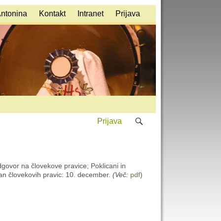
Antonina
Kontakt
Intranet
Prijava
Prijava
dgovor na človekove pravice; Poklicani in
Dan človekovih pravic: 10. december.
(Več:
pdf
)