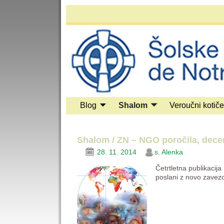
Blog
Shalom
Veroučni kotič
Shalom / ZN – NGO poročila, dec
28. 11. 2014
s. Alenka
Četrtletna publikacij
poslani z novo zavezo