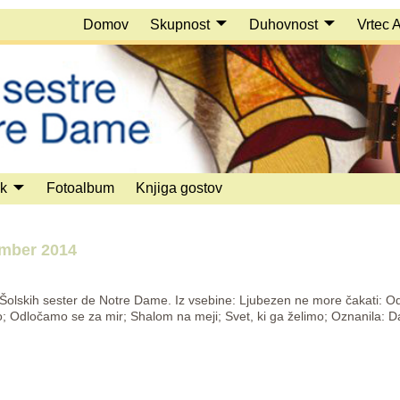
Domov
Skupnost
Duhovnost
Vrtec 
ek
Fotoalbum
Knjiga gostov
ember 2014
a Šolskih sester de Notre Dame. Iz vsebine: Ljubezen ne more čakati: O
; Odločamo se za mir; Shalom na meji; Svet, ki ga želimo; Oznanila: 