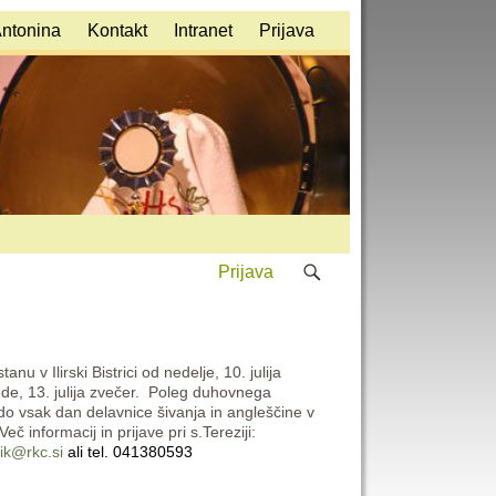
Antonina
Kontakt
Intranet
Prijava
Prijava
nu v Ilirski Bistrici od nedelje, 10. julija
de, 13. julija zvečer. Poleg duhovnega
o vsak dan delavnice šivanja in angleščine v
 Več informacij in prijave pri s.Tereziji:
nik@rkc.si
ali tel. 041380593