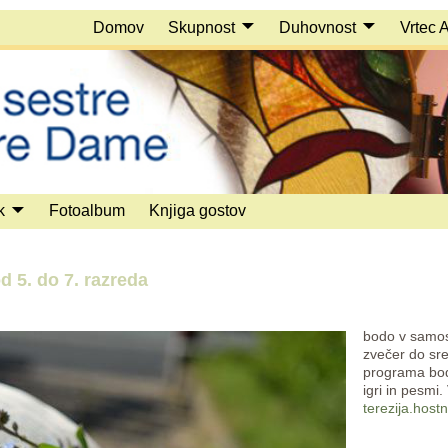
Domov
Skupnost
Duhovnost
Vrtec 
k
Fotoalbum
Knjiga gostov
5. do 7. razreda
bodo v samosta
zvečer do sre
programa bod
igri in pesmi.
terezija.host