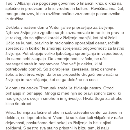
Tudi v Albaniji vse pogosteje govorimo o finančni krizi, o krizi na
splošno in predvsem o krizi vrednot in kulture. Revščina ima, žal,
mnogo obrazov, ki na različne načine zaznamuje posameznike
in družine.
Dekleta v našem domu ‘Antonija’ se pripravljajo za življenje.
Njihove življenjske zgodbe so jih zaznamovale in ranile in prav to
je razlog, da so njihovi koraki v življenje manjši, kot bi si želeli.
Učijo se kuhati, pravilno in racionalno uporabljati denar, ročnih
spretnosti in kolikor le zmorejo sprejemati odgovornosti za lastno
življenje. Potrebujejo veliko ljubečega spremljanja in vzpodbude,
da same sebi zaupajo. Da zmorejo hoditi v šolo, se učiti,
presegati strah in negotovost. Vse več je deklet, ki bi
potrebovalo pomoč. So zlorabljena, zavržena, brez osnovne
šole, a tudi brez volje, da bi se prepustile drugačnemu načinu
življenja in razmišljanja, kot so ga deležne na cesti.
V domu za otroke ‘Trenutek sreče’ je življenje pestro. Otroci
prihajajo in odhajajo. Mnogi iz med njih so pravi sončni žarki, ki
nas grejejo s svojim smehom in igrivostjo. Hvala Bogu za otroke,
ki so še otroci.
Vrtec, kuhinja za lačne otroke in izobraževalni center za žene in
dekleta, so lepo obiskani. Vsem, ki so kakor koli vključeni v naše
dejavnosti, poskušamo dati nekaj za življenje in biti z njimi
solidarni. S sestro sva stalno prisotni in blizu tem, ki naju