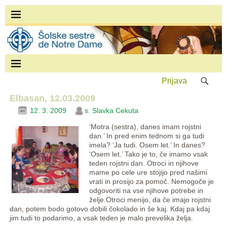
Prijava
Elbasan, 12.03.2009
12. 3. 2009
s. Slavka Cekuta
‘Motra (sestra), danes imam rojstni
dan.’ In pred enim tednom si ga tudi
imela? ‘Ja tudi. Osem let.’ In danes?
‘Osem let.’ Tako je to, če imamo vsak
teden rojstni dan. Otroci in njihove
mame po cele ure stojijo pred našimi
vrati in prosijo za pomoč. Nemogoče je
odgovoriti na vse njihove potrebe in
želje.
Otroci menijo, da če imajo rojstni
dan, potem bodo gotovo dobili čokolado in še kaj. Kdaj pa kdaj
jim tudi to podarimo, a vsak teden je malo prevelika želja.