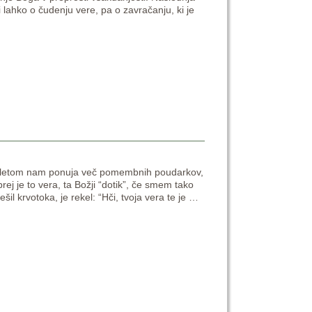
bi lahko o čudenju vere, pa o zavračanju, ki je
ed letom nam ponuja več pomembnih poudarkov,
prej je to vera, ta Božji “dotik”, če smem tako
il krvotoka, je rekel: “Hči, tvoja vera te je
…