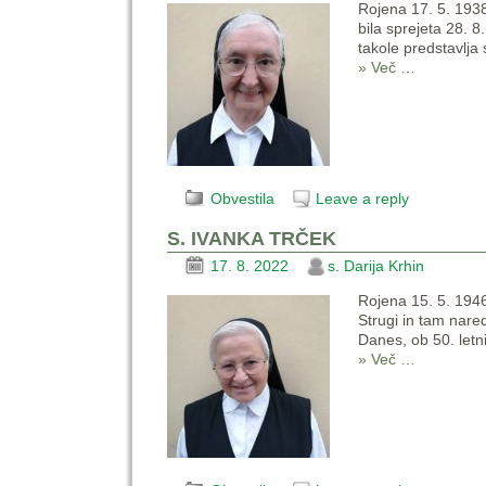
Rojena 17. 5. 1938
bila sprejeta 28. 8
takole predstavlja
» Več …
Obvestila
Leave a reply
S. IVANKA TRČEK
17. 8. 2022
s. Darija Krhin
Rojena 15. 5. 1946
Strugi in tam nare
Danes, ob 50. letn
» Več …