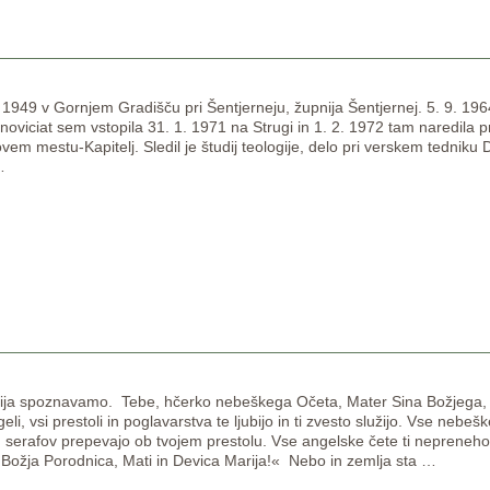
1949 v Gornjem Gradišču pri Šentjerneju, župnija Šentjernej. 5. 9. 196
oviciat sem vstopila 31. 1. 1971 na Strugi in 1. 2. 1972 tam naredila 
vem mestu-Kapitelj. Sledil je študij teologije, delo pri verskem tedniku
…
ija spoznavamo. Tebe, hčerko nebeškega Očeta, Mater Sina Božjega, 
eli, vsi prestoli in poglavarstva te ljubijo in ti zvesto služijo. Vse neb
n serafov prepevajo ob tvojem prestolu. Vse angelske čete ti neprenehom
o Božja Porodnica, Mati in Devica Marija!« Nebo in zemlja sta
…