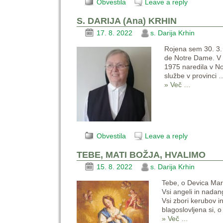
Obvestila
Leave a reply
S. DARIJA (Ana) KRHIN
17. 8. 2022
s. Darija Krhin
Rojena sem 30. 3. 
de Notre Dame. V n
1975 naredila v No
službe v provinci
» Več …
Obvestila
Leave a reply
TEBE, MATI BOŽJA, HVALIMO
15. 8. 2022
s. Darija Krhin
Tebe, o Devica Mar
Vsi angeli in nadang
Vsi zbori kerubov i
blagoslovljena si, 
» Več …