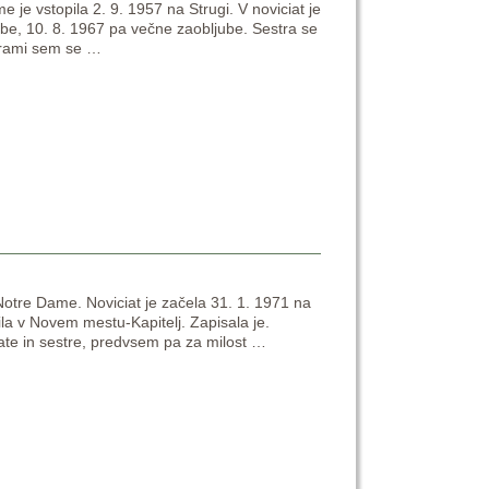
je vstopila 2. 9. 1957 na Strugi. V noviciat je
ljube, 10. 8. 1967 pa večne zaobljube. Sestra se
strami sem se
…
 Notre Dame. Noviciat je začela 31. 1. 1971 na
ila v Novem mestu-Kapitelj. Zapisala je.
rate in sestre, predvsem pa za milost
…