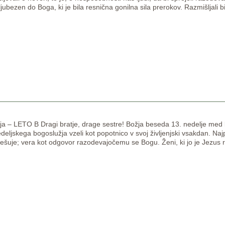
 ljubezen do Boga, ki je bila resnična gonilna sila prerokov. Razmišljali 
ja – LETO B Dragi bratje, drage sestre! Božja beseda 13. nedelje m
 nedeljskega bogoslužja vzeli kot popotnico v svoj življenjski vsakdan. Naj
rešuje; vera kot odgovor razodevajočemu se Bogu. Ženi, ki jo je Jezus reš