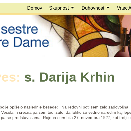
Domov
Skupnost
Duhovnost
Vrtec 
ves:
s. Darija Krhin
jbolje opišejo naslednje besede: »Na redovni poti sem zelo zadovoljna.
 Vesela in srečna pa sem tudi zato, da lahko še vedno naredim kaj lep
 pa se predstavi sama: Rojena sem bila 27. novembra 1927, kot tretji otr