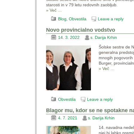
starosti in v 79 letu redovnih zaobljub.
» Več …
Blog
,
Obvestila
Leave a reply
Novo provincialno vodstvo
14. 3. 2022
s. Darija Krhin
Šolske sestre de No
generalna predstoj
mnogih pogovorih s
Burger, provincial
» Več …
Obvestila
Leave a reply
Blagor mu, kdor se ne spotakne 
4. 7. 2021
s. Darija Krhin
14. navadna nedelj
njej bi lahko premi