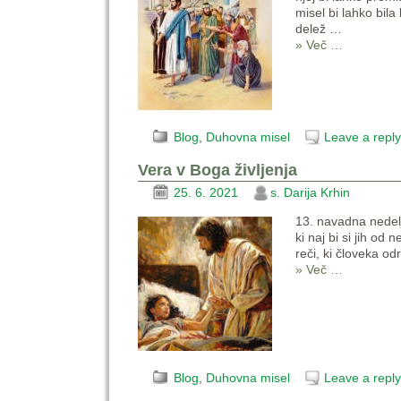
misel bi lahko bila
delež
…
» Več …
Blog
,
Duhovna misel
Leave a reply
Vera v Boga življenja
25. 6. 2021
s. Darija Krhin
13. navadna nedel
ki naj bi si jih od
reči, ki človeka od
» Več …
Blog
,
Duhovna misel
Leave a reply