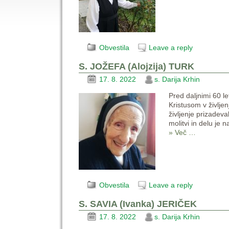
Obvestila
Leave a reply
S. JOŽEFA (Alojzija) TURK
17. 8. 2022
s. Darija Krhin
Pred daljnimi 60 le
Kristusom v življe
življenje prizadeva
molitvi in delu je 
» Več …
Obvestila
Leave a reply
S. SAVIA (Ivanka) JERIČEK
17. 8. 2022
s. Darija Krhin