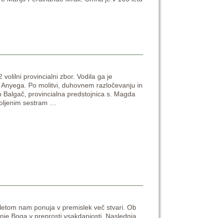
olilni provincialni zbor. Vodila ga je
n Anyega. Po molitvi, duhovnem razločevanju in
n Balgač, provincialna predstojnica s. Magda
zvoljenim sestram
…
letom nam ponuja v premislek več stvari. Ob
vanje Boga v preprosti vsakdanjosti. Naslednja