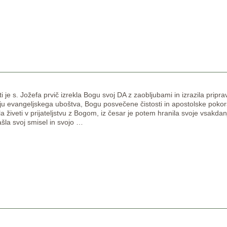
ti je s. Jožefa prvič izrekla Bogu svoj DA z zaobljubami in izrazila pripra
nju evangeljskega uboštva, Bogu posvečene čistosti in apostolske pokorš
la živeti v prijateljstvu z Bogom, iz česar je potem hranila svoje vsakdan
našla svoj smisel in svojo
…