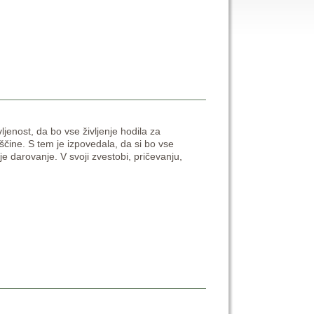
vljenost, da bo vse življenje hodila za
čine. S tem je izpovedala, da si bo vse
je darovanje. V svoji zvestobi, pričevanju,