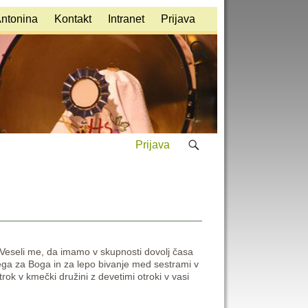
Antonina
Kontakt
Intranet
Prijava
Prijava
 Veseli me, da imamo v skupnosti dovolj časa
ega za Boga in za lepo bivanje med sestrami v
ok v kmečki družini z devetimi otroki v vasi