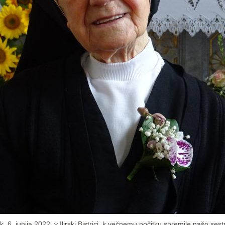
6. junija 2022, v Ilirski Bistrici, k večnemu počitku spremile našo ses