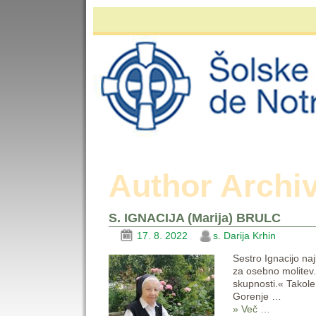
Author Archi
S. IGNACIJA (Marija) BRULC
17. 8. 2022
s. Darija Krhin
Sestro Ignacijo na
za osebno molitev.
skupnosti.« Takole
Gorenje
…
» Več …