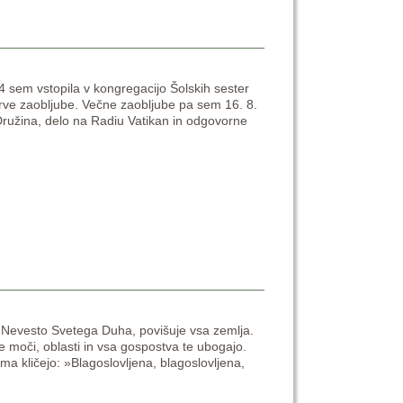
4 sem vstopila v kongregacijo Šolskih sester
prve zaobljube. Večne zaobljube pa sem 16. 8.
 Družina, delo na Radiu Vatikan in odgovorne
Nevesto Svetega Duha, povišuje vsa zemlja.
eške moči, oblasti in vsa gospostva te ubogajo.
a kličejo: »Blagoslovljena, blagoslovljena,