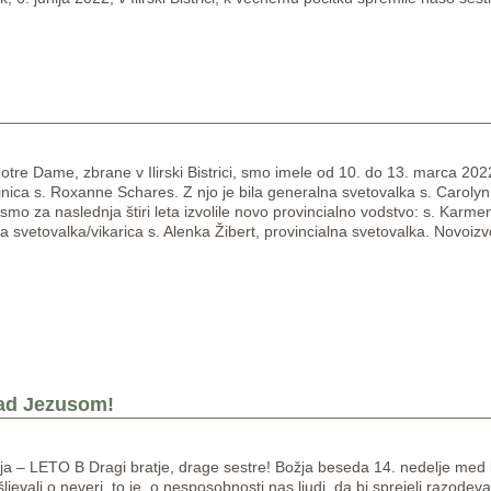
tre Dame, zbrane v Ilirski Bistrici, smo imele od 10. do 13. marca 2022 v
nica s. Roxanne Schares. Z njo je bila generalna svetovalka s. Caroly
mo za naslednja štiri leta izvolile novo provincialno vodstvo: s. Karme
na svetovalka/vikarica s. Alenka Žibert, provincialna svetovalka. Novoi
nad Jezusom!
a – LETO B Dragi bratje, drage sestre! Božja beseda 14. nedelje med 
šljevali o neveri, to je, o nesposobnosti nas ljudi, da bi sprejeli razode