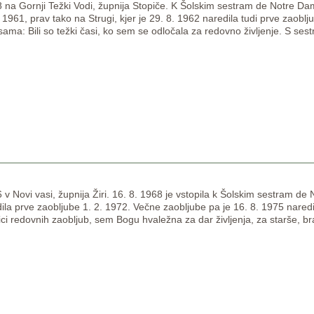
 na Gornji Težki Vodi, župnija Stopiče. K Šolskim sestram de Notre Dame 
. 1961, prav tako na Strugi, kjer je 29. 8. 1962 naredila tudi prve zaob
 sama: Bili so težki časi, ko sem se odločala za redovno življenje. S se
 v Novi vasi, župnija Žiri. 16. 8. 1968 je vstopila k Šolskim sestram de
dila prve zaobljube 1. 2. 1972. Večne zaobljube pa je 16. 8. 1975 nared
ici redovnih zaobljub, sem Bogu hvaležna za dar življenja, za starše, b