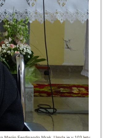
tro Marijo Ferdinando Mrak. Umrla je v 103 letu