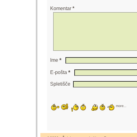
Komentar
*
*
Ime
*
E-pošta
Spletišče
more...