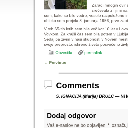
Zaradi mnogih ovir 
srečevala z njimi n
sem, kako so bile vedre, veselo razpoložene in
obleko sem prejela 8. januarja 1956, prve zaob
V teh 65-tih letih sem bila več kot 10 let v L
Vovkom. Za krajši čas sem bila potem v Ljubljan
Sedaj pa živim v naši skupnosti v Novem mestu,
svoje preprosto, iskreno živeto posvečeno življ
Obvestila
permalink
←
Previous
Post navigation
Comments
S. IGNACIJA (Marija) BRULC
— Ni k
Dodaj odgovor
Vaš e-naslov ne bo objavljen.
*
označuj