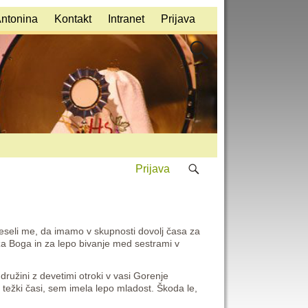
Antonina
Kontakt
Intranet
Prijava
Prijava
Veseli me, da imamo v skupnosti dovolj časa za
za Boga in za lepo bivanje med sestrami v
ružini z devetimi otroki v vasi Gorenje
 težki časi, sem imela lepo mladost. Škoda le,