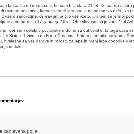
sem lahko šla od doma šele, ko sem bila stara 21 let. Ko so bile sest
a državnem posestvu, kamor sem tri leta hodila na sezonsko delo. Na t
 z vsem zadovoljne, čeprav jim je bilo vse vzeto. Ob tem se je moj pokl
ljube sem naredila 17. januarja 1957. Obe slovesnosti je vodil škof An
ovranu, kjer sem delala v počitniškem domu za duhovnike. Iz tega časa 
i, v Bistrici-Tržiču in na Barju-Črna vas. Potem sem bila poslana v Šent
 hvaležna za vse darove in milosti, za lepe in manj lepe dogodke v let
enje in delo.
omentarjev
e zahtevana polja