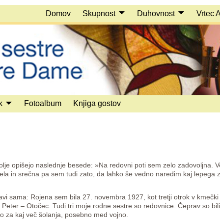
Domov
Skupnost
Duhovnost
Vrtec 
k
Fotoalbum
Knjiga gostov
bolje opišejo naslednje besede: »Na redovni poti sem zelo zadovoljna. 
ela in srečna pa sem tudi zato, da lahko še vedno naredim kaj lepega 
vi sama: Rojena sem bila 27. novembra 1927, kot tretji otrok v kmečki d
 Peter – Otočec. Tudi tri moje rodne sestre so redovnice. Čeprav so bili
ežko za kaj več šolanja, posebno med vojno.