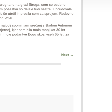
re pregnane na grad Struga, sem se osebno
em posestvu so delale tudi sestre. Občudovala
ic še utrdil in prosila sem za sprejem. Redovno
ton Vovk.
se najbolj spominjam srečanj s škofom Antonom
jernej, kjer sem bila malo manj kot 30 let.
ih moje podaritve Bogu skozi vseh 65 let, za
Next
→