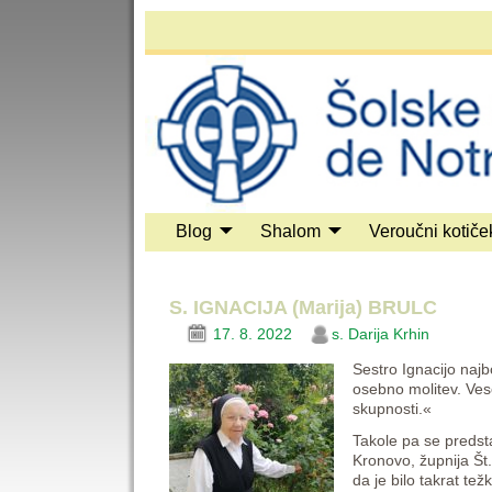
Blog
Shalom
Veroučni kotiče
S. IGNACIJA (Marija) BRULC
17. 8. 2022
s. Darija Krhin
Sestro Ignacijo naj
osebno molitev. Ves
skupnosti.«
Takole pa se predsta
Kronovo, župnija Št.
da je bilo takrat t