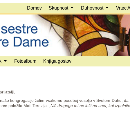
Domov
Skupnost
Duhovnost
Vrtec 
k
Fotoalbum
Knjiga gostov
ijatelji,
aše kongregacije želim vsakemu posebej veselje v Svetem Duhu, da bom
srce položila Mati Terezija:
„Nič drugega mi ne leži na srcu, kot izpolnite