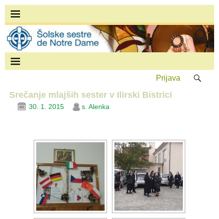
Prijava
Srečanje mlajših sester v Ilirski Bistrici
30. 1. 2015
s. Alenka