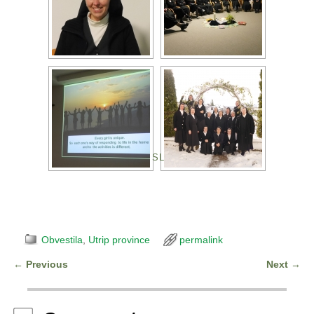
[SHOW AS SLIDESHOW]
Obvestila
,
Utrip province
permalink
←
Previous
Next
→
Post navigation