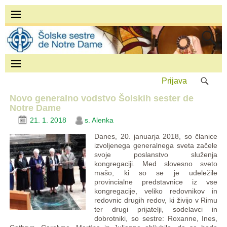
Prijava
Novo generalno vodstvo Šolskih sester de
Notre Dame
21. 1. 2018
s. Alenka
Danes, 20. januarja 2018, so članice
izvoljenega generalnega sveta začele
svoje poslanstvo služenja
kongregaciji. Med slovesno sveto
mašo, ki so se je udeležile
provincialne predstavnice iz vse
kongregacije, veliko redovnikov in
redovnic drugih redov, ki živijo v Rimu
ter drugi prijatelji, sodelavci in
dobrotniki, so sestre: Roxanne, Ines,