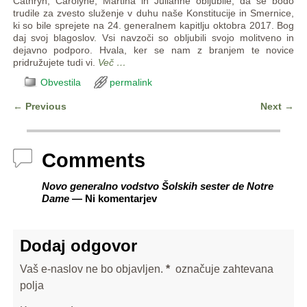
Cathryn, Carolyne, Martina in Julianne obljubile, da se bodo
trudile za zvesto služenje v duhu naše Konstitucije in Smernice,
ki so bile sprejete na 24. generalnem kapitlju oktobra 2017. Bog
daj svoj blagoslov. Vsi navzoči so obljubili svojo molitveno in
dejavno podporo. Hvala, ker se nam z branjem te novice
pridružujete tudi vi.
Več …
Obvestila
permalink
←
Previous
Next
→
Post navigation
Comments
Novo generalno vodstvo Šolskih sester de Notre
Dame
— Ni komentarjev
Dodaj odgovor
Vaš e-naslov ne bo objavljen.
*
označuje zahtevana
polja