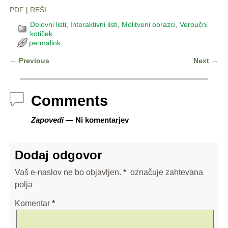
PDF
|
REŠI
Delovni listi
,
Interaktivni listi
,
Molitveni obrazci
,
Veroučni
kotiček
permalink
←
Previous
Next
→
Post navigation
Comments
Zapovedi
— Ni komentarjev
Dodaj odgovor
Vaš e-naslov ne bo objavljen.
*
označuje zahtevana
polja
Komentar
*