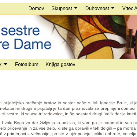
Domov
Skupnost
Duhovnost
Vrtec 
k
Fotoalbum
Knjiga gostov
rijateljsko srečanje bratov in sester naše s. M. Ignacije Brulc, ki 
nekaterimi drugimi prijatelji je ta dan praznovala že prej, njeni domači
 tri sestre, ki so vse tri redovnice, in še nekateri drugi. Velik dar je imeti
, hvala Bogu za dar življenja in poklica, ki vam ga je namenil in vas
o pričevanje in za vse delo, ki ste ga opravili v teh dolgih – pa morda t
č v primerjavi z večnostjo, pa ste v njih posejali toliko dobrote, veselj