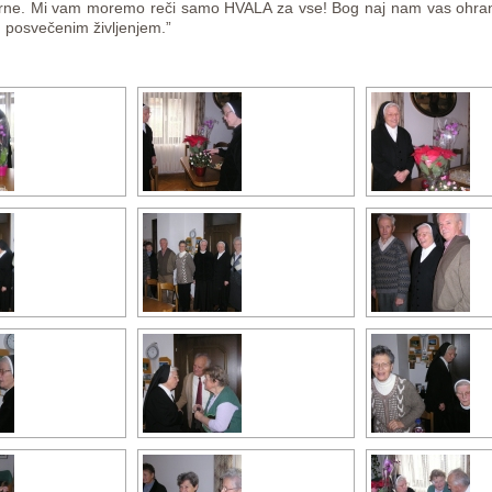
vrne. Mi vam moremo reči samo HVALA za vse! Bog naj nam vas ohrani 
u posvečenim življenjem.”