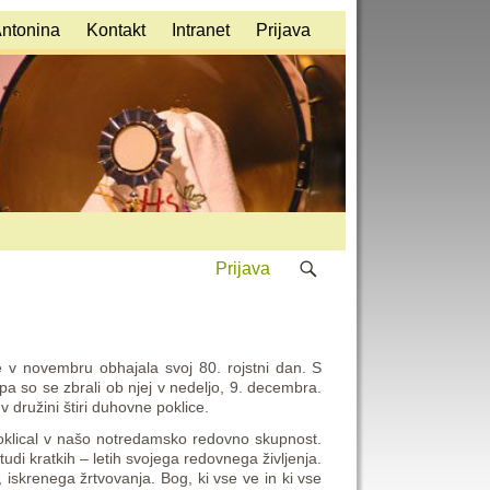
Antonina
Kontakt
Intranet
Prijava
Prijava
je v novembru obhajala svoj 80. rojstni dan. S
 pa so se zbrali ob njej v nedeljo, 9. decembra.
 v družini štiri duhovne poklice.
 poklical v našo notredamsko redovno skupnost.
udi kratkih – letih svojega redovnega življenja.
a, iskrenega žrtvovanja. Bog, ki vse ve in ki vse