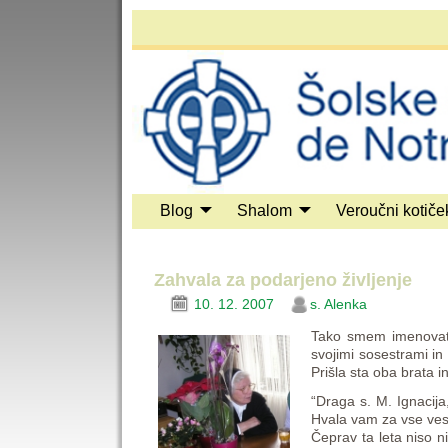
Blog
Shalom
Veroučni kotiče
Zahvala za podarjeno življenje
10. 12. 2007
s. Alenka
Tako smem imenovati p
svojimi sosestrami in 
Prišla sta oba brata in
“Draga s. M. Ignacija
Hvala vam za vse vesel
Čeprav ta leta niso ni