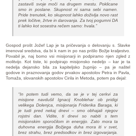
zastaviš svoje moči na drugem mestu. Poklicane
smo in poslane. Skupnost ni sama sebi namen.
Pride trenutek, ko skupnost lahko doživlja novo rast
prek ločitve, žrtve in darovanja. Za tvoj pogumni DA
ti lahko kot sosestra rečem samo: hvala.”
Gospod prošt Jožef Lap je ta pričevanja o delovanju s. Slavke
imenoval sredstva, da bi k nam in po nas prišlo Božje kraljestvo.
Povabil je, naj bomo vsi misijonarji in podpiramo njen zgled z
molitvijo. Kot tiste, ki podpirajo misijonsko nedeljo – kar je ta
nedelja dejansko bila za kapiteljsko župnijo – pa je naštel
godove in praznovanja godov prvakov apostolov Petra in Pavla,
Tomaža, slovanskih apostolov Cirila in Metoda, potem pa dejal:
“In potem tudi vemo, da se je v tej cerkvi za
misijone navdušil Ignacij Knoblehar ob pridigi
velikega Dolenjca, misijonarja Friderika Baraga, ki
je tudi pred nekaj dnevi – smo obhajali njegov
rojstni dan. Vidite, ti dnevi so nabiti s tem
misijonskim sporočilom in energijo. Zato mora ta
duhovna energija Božjega duha mora iti v svet,
brez strahu, brez predsodkov in brez izgovarjanja.