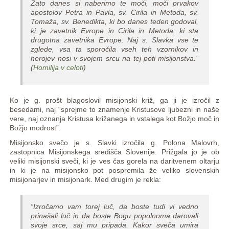
Zato danes si naberimo te moči, moči prvakov
apostolov Petra in Pavla, sv. Cirila in Metoda, sv.
Tomaža, sv. Benedikta, ki bo danes teden godoval,
ki je zavetnik Evrope in Cirila in Metoda, ki sta
drugotna zavetnika Evrope. Naj s. Slavka vse te
zglede, vsa ta sporočila vseh teh vzornikov in
herojev nosi v svojem srcu na tej poti misijonstva.”
(
Homilija v celoti
)
Ko je g. prošt blagoslovil misijonski križ, ga ji je izročil z
besedami, naj “sprejme to znamenje Kristusove ljubezni in naše
vere, naj oznanja Kristusa križanega in vstalega kot Božjo moč in
Božjo modrost”.
Misijonsko svečo je s. Slavki izročila g. Polona Malovrh,
zastopnica Misijonskega središča Slovenije. Prižgala jo je ob
veliki misijonski sveči, ki je ves čas gorela na daritvenem oltarju
in ki je na misijonsko pot pospremila že veliko slovenskih
misijonarjev in misijonark. Med drugim je rekla:
“Izročamo vam torej luč, da boste tudi vi vedno
prinašali luč in da boste Bogu popolnoma darovali
svoje srce, saj mu pripada. Kakor sveča umira