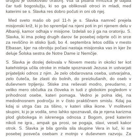
drugod je obiskovalo oratorij. Vsa ta pisana množica je dajala
čar tudi bogoslužju, ki so ga oblikovali otroci in mladi, med
katerimi se s. Slavka res dobro počuti in oni ob njej.
Med sveto mašo ob pol 11-h je s. Slavka namreč prejela
misijonski križ, ki jo bo spremljal na njeni poti in pri njenem delu v
Albaniji, kamor odhaja v misijone. Izdelali so ji ga na oratoriju. S.
Slavka, ki ima poleg drugih darov še posebej odprte oči in srce
za revščino in stisko ljudi, bo 4. septembra letos odšla v mesto
Elbasan, kjer na obrobju počasi nastaja misijonska vas in kjer že
deluje Šolska sestra de Notre Dame iz Nemčije.
S. Slavka je doslej delovala v Novem mestu in okolici ter kot
katehistinja učila otroke in mlade spoznavati Jezusa in ustvarjati
prijateljski odnos z njim. Je zelo obdarovana oseba, ustvarjalna,
zelo čuteča, še zlasti do bolnih, do preizkušanih, do oseb v
duševnem trpljenju. Stiske zna reševati modro, preudarno, z
veliko mero občutka za človeka in tudi z globokim pogledom v
prihodnost osebe, kateri pomaga. Vedno je polna idej, na
medodnosnem področju in v čisto praktičnem smislu. Kdaj pa
kdaj si utrga čas za tišino, v kateri slika ikone. V molitveni
skupini, ki jo je vodila, smo lahko spoznavali, da je njena karizma
plod globokega in iskrenega odnosa z Bogom, pred katerim
nikoli ne igra., ampak ga prosi, se pogaja, slavi, veseli kakor
otrok. S. Slavka je bila gonila sila skupine Vera in luč, ki se
posebej posveča osebam z motnjo v duševnem razvoju. Za