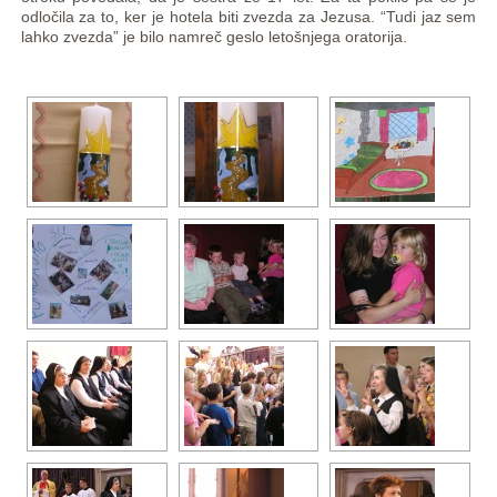
odločila za to, ker je hotela biti zvezda za Jezusa. “Tudi jaz sem
lahko zvezda” je bilo namreč geslo letošnjega oratorija.