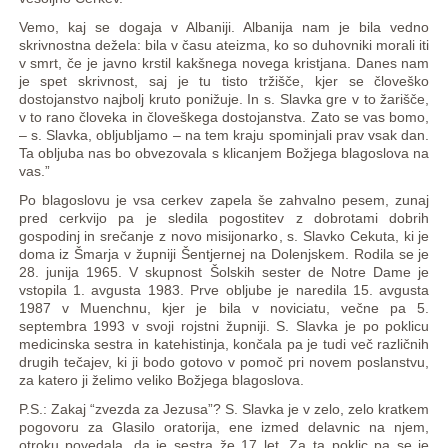
Vemo, kaj se dogaja v Albaniji. Albanija nam je bila vedno
skrivnostna dežela: bila v času ateizma, ko so duhovniki morali iti
v smrt, če je javno krstil kakšnega novega kristjana. Danes nam
je spet skrivnost, saj je tu tisto tržišče, kjer se človeško
dostojanstvo najbolj kruto ponižuje. In s. Slavka gre v to žarišče,
v to rano človeka in človeškega dostojanstva. Zato se vas bomo,
– s. Slavka, obljubljamo – na tem kraju spominjali prav vsak dan.
Ta obljuba nas bo obvezovala s klicanjem Božjega blagoslova na
vas.”
Po blagoslovu je vsa cerkev zapela še zahvalno pesem, zunaj
pred cerkvijo pa je sledila pogostitev z dobrotami dobrih
gospodinj in srečanje z novo misijonarko, s. Slavko Cekuta, ki je
doma iz Šmarja v župniji Šentjernej na Dolenjskem. Rodila se je
28. junija 1965. V skupnost Šolskih sester de Notre Dame je
vstopila 1. avgusta 1983. Prve obljube je naredila 15. avgusta
1987 v Muenchnu, kjer je bila v noviciatu, večne pa 5.
septembra 1993 v svoji rojstni župniji. S. Slavka je po poklicu
medicinska sestra in katehistinja, končala pa je tudi več različnih
drugih tečajev, ki ji bodo gotovo v pomoč pri novem poslanstvu,
za katero ji želimo veliko Božjega blagoslova.
P.S.: Zakaj “zvezda za Jezusa”? S. Slavka je v zelo, zelo kratkem
pogovoru za Glasilo oratorija, ene izmed delavnic na njem,
otroku povedala, da je sestra že 17 let. Za ta poklic pa se je