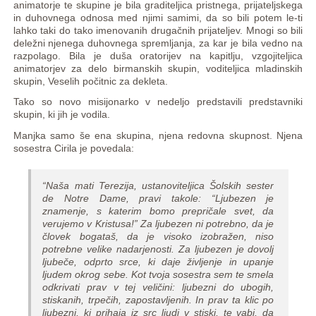
animatorje te skupine je bila graditeljica pristnega, prijateljskega
in duhovnega odnosa med njimi samimi, da so bili potem le-ti
lahko taki do tako imenovanih drugačnih prijateljev. Mnogi so bili
deležni njenega duhovnega spremljanja, za kar je bila vedno na
razpolago. Bila je duša oratorijev na kapitlju, vzgojiteljica
animatorjev za delo birmanskih skupin, voditeljica mladinskih
skupin, Veselih počitnic za dekleta.
Tako so novo misijonarko v nedeljo predstavili predstavniki
skupin, ki jih je vodila.
Manjka samo še ena skupina, njena redovna skupnost. Njena
sosestra Cirila je povedala:
“Naša mati Terezija, ustanoviteljica Šolskih sester
de Notre Dame, pravi takole: “Ljubezen je
znamenje, s katerim bomo prepričale svet, da
verujemo v Kristusa!” Za ljubezen ni potrebno, da je
človek bogataš, da je visoko izobražen, niso
potrebne velike nadarjenosti. Za ljubezen je dovolj
ljubeče, odprto srce, ki daje življenje in upanje
ljudem okrog sebe. Kot tvoja sosestra sem te smela
odkrivati prav v tej veličini: ljubezni do ubogih,
stiskanih, trpečih, zapostavljenih. In prav ta klic po
ljubezni, ki prihaja iz src ljudi v stiski, te vabi, da