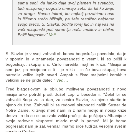
sama sebi, da lahko daje svoj plamen in svetlobo,
tudi misijonarji pogosto umirajo sebi, da lahko živijo
za druge. Ravno takrat, ko najbolj pozabimo nase
in iščemo srečo bližnjih, pa šele resnično najdemo
svojo srečo. S. Slavka, bodite torej luč in naj vas na
vaši misijonski poti spremlja naša molitev in obilen
Božji blagoslov.”
Več …
S. Slavka je v svoji zahvali ob koncu bogoslužja povedala, da je
v spomin in v znamenje povezanosti z vsemi, ki so prišli k
bogoslužju, skupaj s s. Cirilo naredila majhne križe. “Misijonar
sem jaz, pa misijonar si ti – je rekla – in če bova skupaj, bova
naredila veliko lepih stvari. Ampak s čisto majhnimi koraki: z
velikimi se ne pride daleč.”
Več …
Pred blagoslovom je obljubo molitvene povezanosti z novo
misijonarko potrdil prošt Jožef Lap z besedami: “Želel bi se
zahvaliti Bogu za ta dan, za sestro Slavko, za njene starše in
njeno družino. Zahvalil bi se redovni skupnosti naših Sester de
Notre Dame, ki živijo med nami in z nami molijo in nosijo križe
dneva. In da so se odzvale veliki prošnji, da pošljejo v Albanijo iz
svoje redovne skupnosti mlado moč in pomoč. Mi jo bomo
pogrešali; nam je žal, vendar imamo srce tudi za vesoljni svet in
vesoljno Cerkev.