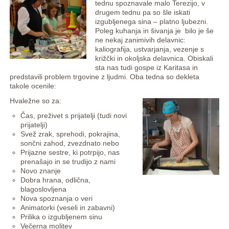
tednu spoznavale malo Terezijo, v
drugem tednu pa so šle iskati
izgubljenega sina – platno ljubezni.
Poleg kuhanja in šivanja je bilo je še
ne nekaj zanimivih delavnic:
kaliografija, ustvarjanja, vezenje s
križčki in okoljska delavnica. Obiskali
sta nas tudi gospe iz Karitasa in
predstavili problem trgovine z ljudmi. Oba tedna so dekleta
takole ocenile:
Hvaležne so za:
Čas, preživet s prijatelji (tudi novi
prijatelji)
Svež zrak, sprehodi, pokrajina,
sončni zahod, zvezdnato nebo
Prijazne sestre, ki potrpijo, nas
prenašajo in se trudijo z nami
Novo znanje
Dobra hrana, odlična,
blagoslovljena
Nova spoznanja o veri
Animatorki (veseli in zabavni)
Prilika o izgubljenem sinu
Večerna molitev