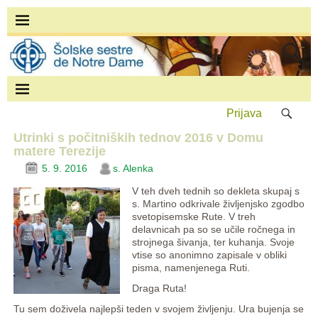
Prijava
Utrinki s počitniških tednov 2016 v Domu
matere Terezije
5. 9. 2016
s. Alenka
V teh dveh tednih so dekleta skupaj s
s. Martino odkrivale življenjsko zgodbo
svetopisemske Rute. V treh
delavnicah pa so se učile ročnega in
strojnega šivanja, ter kuhanja. Svoje
vtise so anonimno zapisale v obliki
pisma, namenjenega Ruti.
Draga Ruta!
Tu sem doživela najlepši teden v svojem življenju. Ura bujenja se