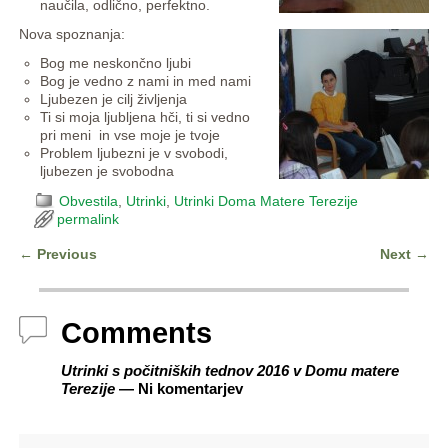
naučila, odlično, perfektno.
Nova spoznanja:
Bog me neskončno ljubi
Bog je vedno z nami in med nami
Ljubezen je cilj življenja
Ti si moja ljubljena hči, ti si vedno
pri meni in vse moje je tvoje
Problem ljubezni je v svobodi,
ljubezen je svobodna
Obvestila
,
Utrinki
,
Utrinki Doma Matere Terezije
permalink
←
Previous
Next
→
Post navigation
Comments
Utrinki s počitniških tednov 2016 v Domu matere
Terezije
— Ni komentarjev