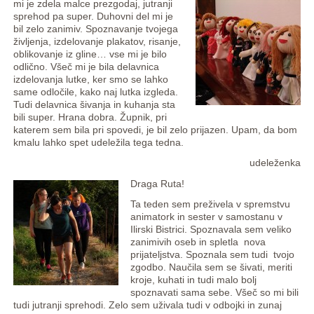
mi je zdela malce prezgodaj, jutranji
sprehod pa super. Duhovni del mi je
bil zelo zanimiv. Spoznavanje tvojega
življenja, izdelovanje plakatov, risanje,
oblikovanje iz gline… vse mi je bilo
odlično. Všeč mi je bila delavnica
izdelovanja lutke, ker smo se lahko
same odločile, kako naj lutka izgleda.
Tudi delavnica šivanja in kuhanja sta
bili super. Hrana dobra. Župnik, pri
katerem sem bila pri spovedi, je bil zelo prijazen. Upam, da bom
kmalu lahko spet udeležila tega tedna.
udeleženka
Draga Ruta!
Ta teden sem preživela v spremstvu
animatork in sester v samostanu v
Ilirski Bistrici. Spoznavala sem veliko
zanimivih oseb in spletla nova
prijateljstva. Spoznala sem tudi tvojo
zgodbo. Naučila sem se šivati, meriti
kroje, kuhati in tudi malo bolj
spoznavati sama sebe. Všeč so mi bili
tudi jutranji sprehodi. Zelo sem uživala tudi v odbojki in zunaj