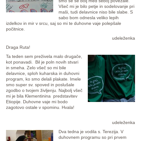
smo se še bolj med seboj povezale.
Všeč mi je bilo petje in sodelovanje pri
maši, tudi delavnice niso bile slabe. S
sabo bom odnesla veliko lepih
izdelkov in mir v srcu, saj so mi te duhovne vaje polepšale
počitnice.
udeleženka
Draga Ruta!
Ta teden sem preživela malo drugače,
kot ponavadi. Bil je poln novih stvari
in smeha. Zelo všeč so mi bile
delavnice, sploh kuharska in duhovni
program, ko smo delali plakate. Imele
smo super sv. spoved in poslušale
zgodbo o tvojem življenju. Najbolj všeč
mi je bila Klementinina predstavitev
Etiopije. Duhovne vaje mi bodo
zagotovo ostale v spominu. Hvala!
udeleženka
Dva tedna je vodila s. Terezija. V
duhovnem programu so pri prvem