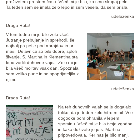
preživetem prostem času. Všeč mi je bilo, ko smo skupaj pele.
Ta teden sem se imela zelo lepo in sem vesela, da sem prišla.
udeleženka
Draga Ruta!
V tem tednu mi je bilo zelo všeč.
Jutranje prebujanje in sprehodi, še
najbolj pa petje pod »brajdo« in pri
maši. Delavnice so bile dobre, sploh
šivanje. S. Martina in Klementina sta
lepo vodili duhovne vajeJ. Zelo mi je
bila všeč molitev vsak dan. Spoznala
sem veliko punc in se spoprijateljila z
njimi.
udeleženka
Draga Ruta!
Na teh duhovnih vajah se je dogajalo
toliko, da je teden zelo hitro minil. Vse
dogodke bom ohranila v lepem
spominu. Všeč mi je bila tvoja zgodba
in kako doživeto jo je s. Martina
pripovedovala. Ker nas je bilo manj,