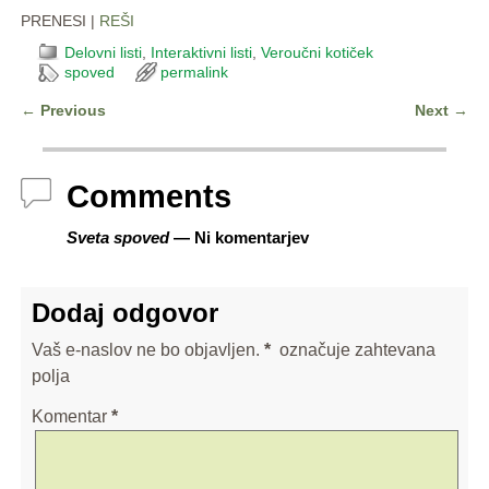
PRENESI |
REŠI
Delovni listi
,
Interaktivni listi
,
Veroučni kotiček
spoved
permalink
←
Previous
Next
→
Post navigation
Comments
Sveta spoved
— Ni komentarjev
Dodaj odgovor
Vaš e-naslov ne bo objavljen.
*
označuje zahtevana
polja
Komentar
*