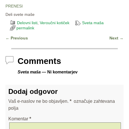
PRENESI
Deli svete maše
Delovni listi
,
Veroučni kotiček
Sveta maša
permalink
←
Previous
Next
→
Post navigation
Comments
Sveta maša
— Ni komentarjev
Dodaj odgovor
Vaš e-naslov ne bo objavljen.
*
označuje zahtevana
polja
Komentar
*