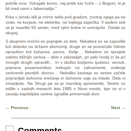
polnile srce. Vztrajale bomo, naj pride kar hoče – z Bogom, ki je
bil med nami v tabernaklju.”
Krka v zimski idili je mirno tekla pod gradom, znotraj njega pa ne
vode, ne kurjave, ne elektrike, ne toplega zapečka. V sedem sob
se je naselilo 50 sester, med njimi bolne in umirajoče. Ostale so
skupaj.
S skupnimi močmi so poprijele za delo. Nekatere so se zaposlile
kot delavke na državni ekonomiji, druge so se posvečale hišnim
opravilom kot kuharice, perice, šivilje… Nekatere so sprejele
oskrbo bližnjih cerkva – delo v zakristijah, pri peki hostij in še pri
mnogih drugih opravilih… In v službo božjemu ljudstvu: verouk,
priprava posameznikov inskupin na zakramente, vodenje
cerkvenih pevskih zborov… Nekoliko kasneje so sestre začele
pripravljati duhovna srečanja in duhovne vaje za mlade. Dela ni
zmanjkalo. Na Strugi pa se je marsikaj spremenilo. Sestre so
odšle v zadnjih mesecih leta 1985 v Novo mesto, kjer so si v
zavetju kapiteljske cerkve zgradile primernejši dom.
←
Previous
Next
→
Post navigation
Comments