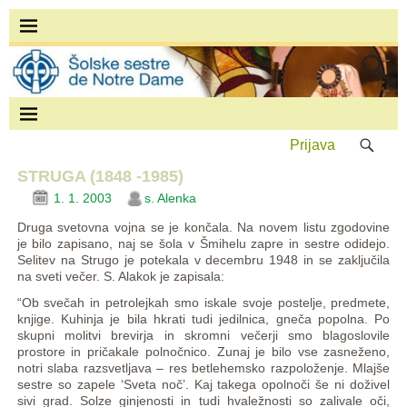
Prijava
STRUGA (1848 -1985)
1. 1. 2003
s. Alenka
Druga svetovna vojna se je končala. Na novem listu zgodovine
je bilo zapisano, naj se šola v Šmihelu zapre in sestre odidejo.
Selitev na Strugo je potekala v decembru 1948 in se zaključila
na sveti večer.
S. Alakok je zapisala:
“Ob svečah in petrolejkah smo iskale svoje postelje, predmete,
knjige. Kuhinja je bila hkrati tudi jedilnica, gneča popolna. Po
skupni molitvi brevirja in skromni večerji smo blagoslovile
prostore in pričakale polnočnico. Zunaj je bilo vse zasneženo,
notri slaba razsvetljava – res betlehemsko razpoloženje. Mlajše
sestre so zapele ‘Sveta noč’. Kaj takega opolnoči še ni doživel
sivi grad. Solze ginjenosti in tudi hvaležnosti so zalivale oči,