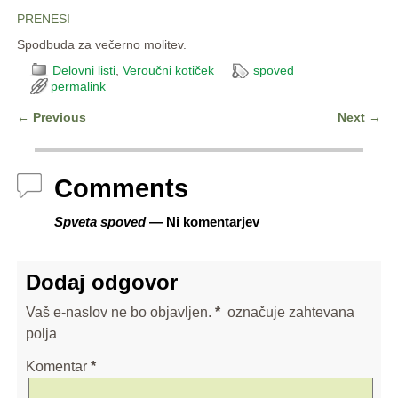
PRENESI
Spodbuda za večerno molitev.
Delovni listi
,
Veroučni kotiček
spoved
permalink
←
Previous
Next
→
Post navigation
Comments
Spveta spoved
— Ni komentarjev
Dodaj odgovor
Vaš e-naslov ne bo objavljen.
*
označuje zahtevana
polja
Komentar
*