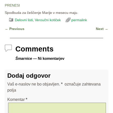
PRENESI
Spodbuda za češčenje Marije v mesecu maju.
Delovni listi
,
Veroučni kotiček
permalink
←
Previous
Next
→
Post navigation
Comments
Šmarnice
— Ni komentarjev
Dodaj odgovor
Vaš e-naslov ne bo objavljen.
*
označuje zahtevana
polja
Komentar
*