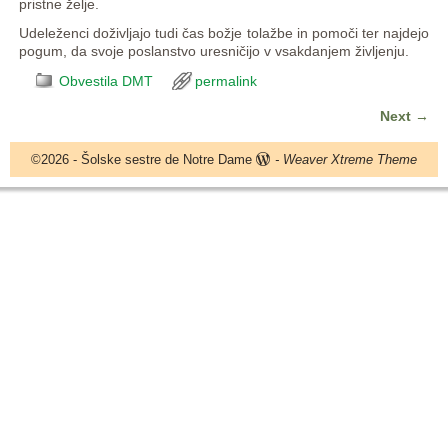
pristne želje.
Udeleženci doživljajo tudi čas božje tolažbe in pomoči ter najdejo
pogum, da svoje poslanstvo uresničijo v vsakdanjem življenju.
Obvestila DMT
permalink
Next
→
Post navigation
©2026 -
Šolske sestre de Notre Dame
-
Weaver Xtreme Theme