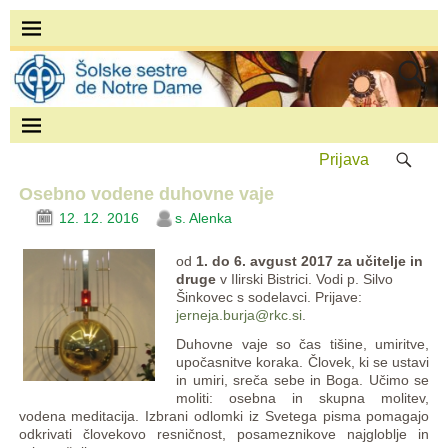
Prijava
Osebno vodene duhovne vaje
12. 12. 2016
s. Alenka
od
1. do 6. avgust 2017 za učitelje in
druge
v Ilirski Bistrici. Vodi p. Silvo
Šinkovec s sodelavci. Prijave:
jerneja.burja@rkc.si
.
Duhovne vaje so čas tišine, umiritve,
upočasnitve koraka. Človek, ki se ustavi
in umiri, sreča sebe in Boga. Učimo se
moliti: osebna in skupna molitev,
vodena meditacija. Izbrani odlomki iz Svetega pisma pomagajo
odkrivati človekovo resničnost, posameznikove najgloblje in