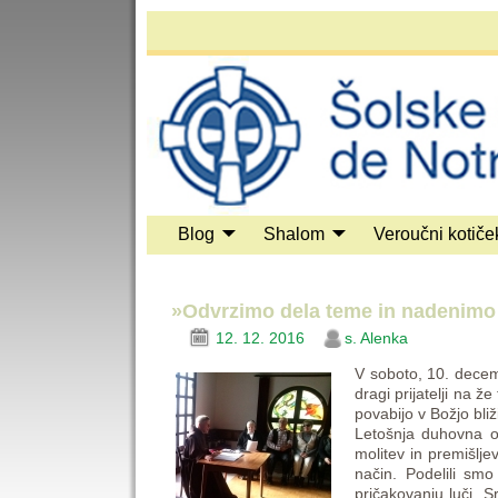
Blog
Shalom
Veroučni kotiče
»Odvrzimo dela teme in nadenimo si
12. 12. 2016
s. Alenka
V soboto, 10. decem
dragi prijatelji na 
povabijo v Božjo bli
Letošnja duhovna o
molitev in premišlj
način. Podelili smo
pričakovanju luči. Sr