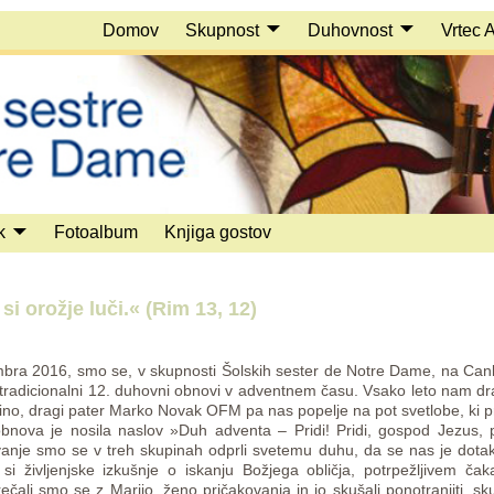
Domov
Skupnost
Duhovnost
Vrtec 
k
Fotoalbum
Knjiga gostov
 orožje luči.« (Rim 13, 12)
bra 2016, smo se, v skupnosti Šolskih sester de Notre Dame, na Cankar
že tradicionalni 12. duhovni obnovi v adventnem času. Vsako leto nam dr
žino, dragi pater Marko Novak OFM pa nas popelje na pot svetlobe, ki p
bnova je nosila naslov »Duh adventa – Pridi! Pridi, gospod Jezus, 
evanje smo se v treh skupinah odprli svetemu duhu, da se nas je dotak
 si življenjske izkušnje o iskanju Božjega obličja, potrpežljivem č
ečali smo se z Marijo, ženo pričakovanja in jo skušali ponotranjiti, skuš