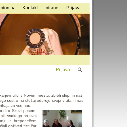
Antonina
Kontakt
Intranet
Prijava
Prijava
jevi ulici v Novem mestu, zbrali slepi in naši
age sestre na stežaj odprejo svoja vrata in nas
rihaja za vse nas.
pridi!«
Skozi pesem,
nil, vsakega na svoj
akanju in hrepenečem
ali doživeti tisti čar