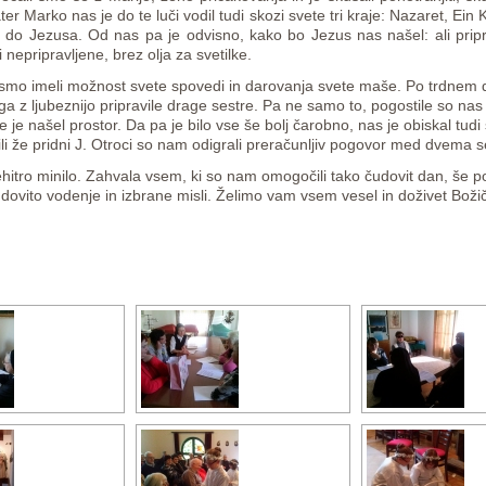
ter Marko nas je do te luči vodil tudi skozi svete tri kraje: Nazaret, Ei
l do Jezusa. Od nas pa je odvisno, kako bo Jezus nas našel: ali pripr
i nepripravljene, brez olja za svetilke.
ci smo imeli možnost svete spovedi in darovanja svete maše. Po trdnem 
o ga z ljubeznijo pripravile drage sestre. Pa ne samo to, pogostile so nas 
e je našel prostor. Da pa je bilo vse še bolj čarobno, nas je obiskal tud
li že pridni J. Otroci so nam odigrali preračunljiv pogovor med dvema s
hitro minilo. Zahvala vsem, ki so nam omogočili tako čudovit dan, še 
dovito vodenje in izbrane misli. Želimo vam vsem vesel in doživet Božič