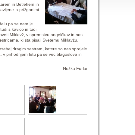
n Karem in Betlehem in
avljene s prižganimi
delu pa se nam je
tudi s kavico in tudi
i sveti Miklavž, v spremstvu angelčkov in nas
estricama, ki sta pisali Svetemu Miklavžu.
posebej dragim sestram, katere so nas sprejele
, v prihodnjem letu pa še več blagoslova in
Nežka Furlan