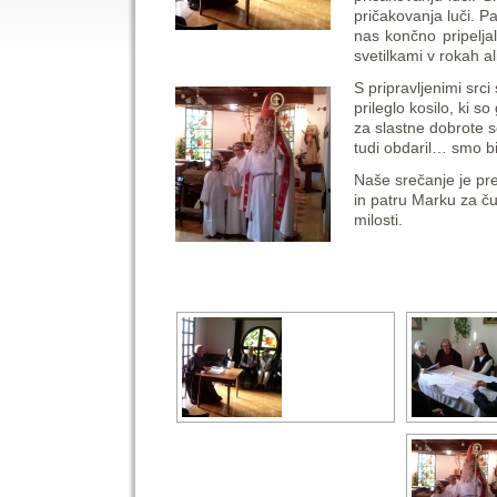
pričakovanja luči. Pa
nas končno pripelja
svetilkami v rokah al
S pripravljenimi sr
prileglo kosilo, ki s
za slastne dobrote s
tudi obdaril… smo bi
Naše srečanje je pre
in patru Marku za ču
milosti.