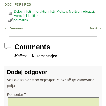
DOC
|
PDF
|
REŠI
Delovni listi
,
Interaktivni listi
,
Molitev
,
Molitveni obrazci
,
Veroučni kotiček
permalink
←
Previous
Next
→
Post navigation
Comments
Molitev
— Ni komentarjev
Dodaj odgovor
Vaš e-naslov ne bo objavljen.
*
označuje zahtevana
polja
Komentar
*