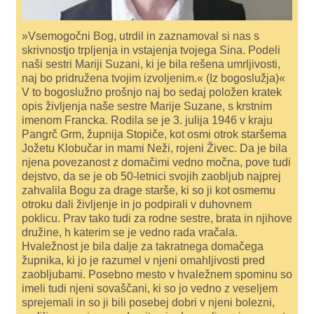
»Vsemogočni Bog, utrdil in zaznamoval si nas s
skrivnostjo trpljenja in vstajenja tvojega Sina. Podeli
naši sestri Mariji Suzani, ki je bila rešena umrljivosti,
naj bo pridružena tvojim izvoljenim.« (Iz bogoslužja)«
V to bogoslužno prošnjo naj bo sedaj položen kratek
opis življenja naše sestre Marije Suzane, s krstnim
imenom Francka. Rodila se je 3. julija 1946 v kraju
Pangrč Grm, župnija Stopiče, kot osmi otrok staršema
Jožetu Klobučar in mami Neži, rojeni Živec. Da je bila
njena povezanost z domačimi vedno močna, pove tudi
dejstvo, da se je ob 50-letnici svojih zaobljub najprej
zahvalila Bogu za drage starše, ki so ji kot osmemu
otroku dali življenje in jo podpirali v duhovnem
poklicu. Prav tako tudi za rodne sestre, brata in njihove
družine, h katerim se je vedno rada vračala.
Hvaležnost je bila dalje za takratnega domačega
župnika, ki jo je razumel v njeni omahljivosti pred
zaobljubami. Posebno mesto v hvaležnem spominu so
imeli tudi njeni sovaščani, ki so jo vedno z veseljem
sprejemali in so ji bili posebej dobri v njeni bolezni,