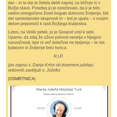
dar – in ta dar je želela deliti naprej: za bližnje in v
Božjo slavo. Posebej jo je osrečevalo, da ji je bilo
vedno omogočeno živeti bogato duhovno življenje, biti
del samostanske skupnosti in – kot je upala – s svojim
delom pripomoči k rasti Božjega kraljestva.
Letos, na Veliki petek, jo je Gospod vzel k sebi.
Upamo, da zdaj že uživa polnost veselja v Njegovi
navzočnosti, kjer ni več bolečine ne trpljenja – le mir,
ljubezen in življenje brez konca.
R.I.P.
(po zapisu s. Darije Krhin ob bisernem jubileju
redovnih zaobljub s. Jožefe)
|
OSMRTNICA
|