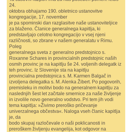
24.
oktobra obhajamo 190. obletnico ustanovitve
kongregacije, 17. november
je pa spominski dan razglasitve naše ustanoviteljice
za blaženo. Članice generalnega kapitlja, ki
predstavljajo celotno kongregacijo v vsej njeni
različnosti, so zbrane v našem generalatu v Rimu.
Poleg
generalnega sveta z generalno predstojnico s.
Roxanne Schares in provincialnih predstojnic naših
osmih provinc je na kapitlju še 24. voljenih delegatk iz
teh provinc. Iz Slovenije sta na kapitlju
provincialna predstojnica s. M. Karmen Balgač in
izvoljena delegatka s. M. Alenka Žibert. Po pogovorih,
premisleku in molitvi bodo na generalnem kapitlju za
naslednjih šest let začrtale smernice za naše življenje
in izvolile novo generalno vodstvo. Pri tem jih vodi
tema kapitlja: »Živimo preroško pričevanje
univerzalnega občestva«. Naloga vseh članic kapitlja
je, da
bodo skupaj razločevale o naši poklicanosti in
preroškem življenju evangelija, kot odgovor na