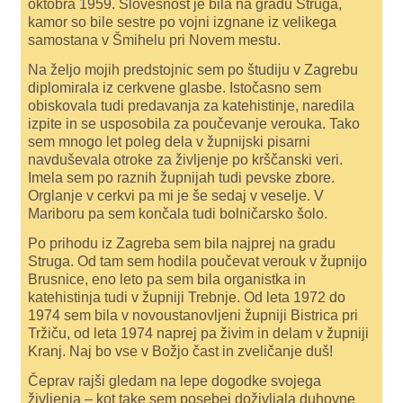
oktobra 1959. Slovesnost je bila na gradu Struga,
kamor so bile sestre po vojni izgnane iz velikega
samostana v Šmihelu pri Novem mestu.
Na željo mojih predstojnic sem po študiju v Zagrebu
diplomirala iz cerkvene glasbe. Istočasno sem
obiskovala tudi predavanja za katehistinje, naredila
izpite in se usposobila za poučevanje verouka. Tako
sem mnogo let poleg dela v župnijski pisarni
navduševala otroke za življenje po krščanski veri.
Imela sem po raznih župnijah tudi pevske zbore.
Orglanje v cerkvi pa mi je še sedaj v veselje. V
Mariboru pa sem končala tudi bolničarsko šolo.
Po prihodu iz Zagreba sem bila najprej na gradu
Struga. Od tam sem hodila poučevat verouk v župnijo
Brusnice, eno leto pa sem bila organistka in
katehistinja tudi v župniji Trebnje. Od leta 1972 do
1974 sem bila v novoustanovljeni župniji Bistrica pri
Tržiču, od leta 1974 naprej pa živim in delam v župniji
Kranj. Naj bo vse v Božjo čast in zveličanje duš!
Čeprav rajši gledam na lepe dogodke svojega
življenja – kot take sem posebej doživljala duhovne