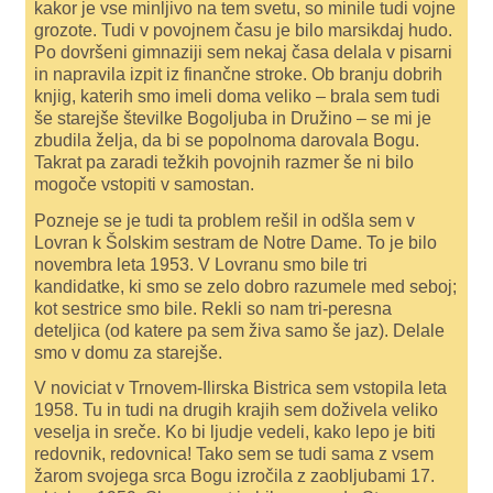
kakor je vse minljivo na tem svetu, so minile tudi vojne
grozote. Tudi v povojnem času je bilo marsikdaj hudo.
Po dovršeni gimnaziji sem nekaj časa delala v pisarni
in napravila izpit iz finančne stroke. Ob branju dobrih
knjig, katerih smo imeli doma veliko – brala sem tudi
še starejše številke Bogoljuba in Družino – se mi je
zbudila želja, da bi se popolnoma darovala Bogu.
Takrat pa zaradi težkih povojnih razmer še ni bilo
mogoče vstopiti v samostan.
Pozneje se je tudi ta problem rešil in odšla sem v
Lovran k Šolskim sestram de Notre Dame. To je bilo
novembra leta 1953. V Lovranu smo bile tri
kandidatke, ki smo se zelo dobro razumele med seboj;
kot sestrice smo bile. Rekli so nam tri-peresna
deteljica (od katere pa sem živa samo še jaz). Delale
smo v domu za starejše.
V noviciat v Trnovem-Ilirska Bistrica sem vstopila leta
1958. Tu in tudi na drugih krajih sem doživela veliko
veselja in sreče. Ko bi ljudje vedeli, kako lepo je biti
redovnik, redovnica! Tako sem se tudi sama z vsem
žarom svojega srca Bogu izročila z zaobljubami 17.