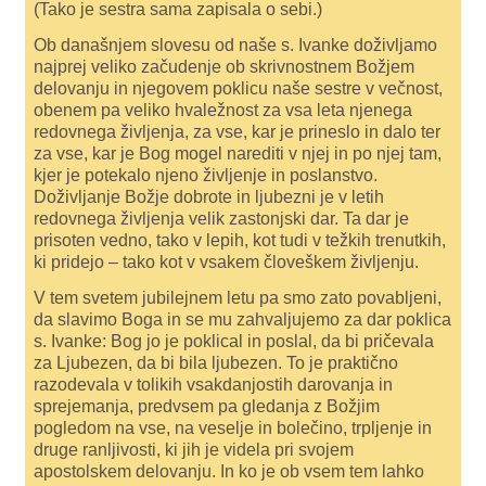
(Tako je sestra sama zapisala o sebi.)
Ob današnjem slovesu od naše s. Ivanke doživljamo
najprej veliko začudenje ob skrivnostnem Božjem
delovanju in njegovem poklicu naše sestre v večnost,
obenem pa veliko hvaležnost za vsa leta njenega
redovnega življenja, za vse, kar je prineslo in dalo ter
za vse, kar je Bog mogel narediti v njej in po njej tam,
kjer je potekalo njeno življenje in poslanstvo.
Doživljanje Božje dobrote in ljubezni je v letih
redovnega življenja velik zastonjski dar. Ta dar je
prisoten vedno, tako v lepih, kot tudi v težkih trenutkih,
ki pridejo – tako kot v vsakem človeškem življenju.
V tem svetem jubilejnem letu pa smo zato povabljeni,
da slavimo Boga in se mu zahvaljujemo za dar poklica
s. Ivanke: Bog jo je poklical in poslal, da bi pričevala
za Ljubezen, da bi bila ljubezen. To je praktično
razodevala v tolikih vsakdanjostih darovanja in
sprejemanja, predvsem pa gledanja z Božjim
pogledom na vse, na veselje in bolečino, trpljenje in
druge ranljivosti, ki jih je videla pri svojem
apostolskem delovanju. In ko je ob vsem tem lahko