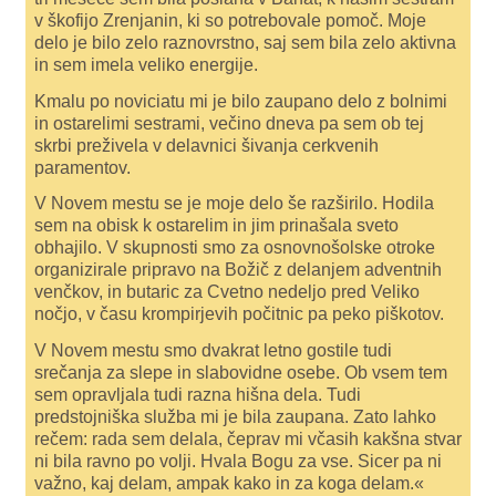
v škofijo Zrenjanin, ki so potrebovale pomoč. Moje
delo je bilo zelo raznovrstno, saj sem bila zelo aktivna
in sem imela veliko energije.
Kmalu po noviciatu mi je bilo zaupano delo z bolnimi
in ostarelimi sestrami, večino dneva pa sem ob tej
skrbi preživela v delavnici šivanja cerkvenih
paramentov.
V Novem mestu se je moje delo še razširilo. Hodila
sem na obisk k ostarelim in jim prinašala sveto
obhajilo. V skupnosti smo za osnovnošolske otroke
organizirale pripravo na Božič z delanjem adventnih
venčkov, in butaric za Cvetno nedeljo pred Veliko
nočjo, v času krompirjevih počitnic pa peko piškotov.
V Novem mestu smo dvakrat letno gostile tudi
srečanja za slepe in slabovidne osebe. Ob vsem tem
sem opravljala tudi razna hišna dela. Tudi
predstojniška služba mi je bila zaupana. Zato lahko
rečem: rada sem delala, čeprav mi včasih kakšna stvar
ni bila ravno po volji. Hvala Bogu za vse. Sicer pa ni
važno, kaj delam, ampak kako in za koga delam.«