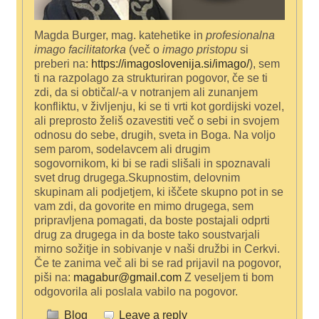
Magda Burger, mag. katehetike in
profesionalna
imago facilitatorka
(več o
imago pristopu
si
preberi na:
https://imagoslovenija.si/imago/
), sem
ti na razpolago za strukturiran pogovor, če se ti
zdi, da si obtičal/-a v notranjem ali zunanjem
konfliktu, v življenju, ki se ti vrti kot gordijski vozel,
ali preprosto želiš ozavestiti več o sebi in svojem
odnosu do sebe, drugih, sveta in Boga. Na voljo
sem parom, sodelavcem ali drugim
sogovornikom, ki bi se radi slišali in spoznavali
svet drug drugega.Skupnostim, delovnim
skupinam ali podjetjem, ki iščete skupno pot in se
vam zdi, da govorite en mimo drugega, sem
pripravljena pomagati, da boste postajali odprti
drug za drugega in da boste tako soustvarjali
mirno sožitje in sobivanje v naši družbi in Cerkvi.
Če te zanima več ali bi se rad prijavil na pogovor,
piši na:
magabur@gmail.com
Z veseljem ti bom
odgovorila ali poslala vabilo na pogovor.
Blog
Leave a reply