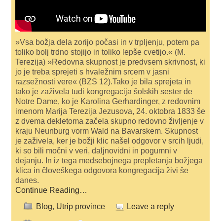
»Vsa božja dela zorijo počasi in v trpljenju, po­tem pa
toliko bolj trdno stojijo in toliko lepše cveti­jo.« (M.
Terezija) »Redovna skupnost je predvsem skrivnost, ki
jo je treba sprejeti s hvaležnim srcem v jasni
razsežnosti vere« (BZS 12).Tako je bila sprejeta in
tako je zaživela tudi kon­gregacija šolskih sester de
Notre Dame, ko je Karo­lina Gerhardinger, z redovnim
imenom Marija Te­rezija Jezusova, 24. oktobra 1833 še
z dvema dek­letoma začela skupno redovno življenje v
kraju Neunburg vorm Wald na Bavarskem. Skupnost
je zaživela, ker je božji klic našel odgovor v srcih ljudi,
ki so bili močni v veri, daljnovidni in pogumni v
dejanju. In iz tega medsebojnega prepletanja božjega
klica in človeškega odgovora kongregacija živi še
danes.
Continue Reading…
Blog
,
Utrip province
Leave a reply