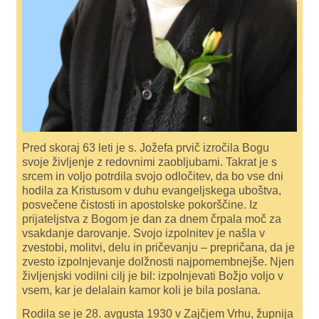
Pred skoraj 63 leti je s. Jožefa prvič izročila Bogu
svoje življenje z redovnimi zaobljubami. Takrat je s
srcem in voljo potrdila svojo odločitev, da bo vse dni
hodila za Kristusom v duhu evangeljskega uboštva,
posvečene čistosti in apostolske pokorščine. Iz
prijateljstva z Bogom je dan za dnem črpala moč za
vsakdanje darovanje. Svojo izpolnitev je našla v
zvestobi, molitvi, delu in pričevanju – prepričana, da je
zvesto izpolnjevanje dolžnosti najpomembnejše. Njen
življenjski vodilni cilj je bil: izpolnjevati Božjo voljo v
vsem, kar je delalain kamor koli je bila poslana.
Rodila se je 28. avgusta 1930 v Zajčjem Vrhu, župnija