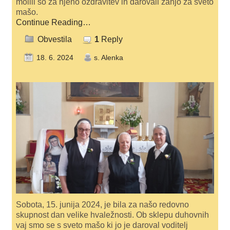
molili so za njeno ozdravitev in darovali zanjo za sveto
mašo.
Continue Reading…
Obvestila
1
Reply
18. 6. 2024
s. Alenka
Sobota, 15. junija 2024, je bila za našo redovno
skupnost dan velike hvaležnosti. Ob sklepu duhovnih
vaj smo se s sveto mašo ki jo je daroval voditelj