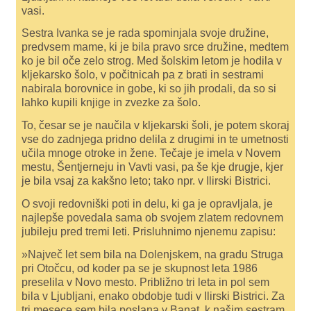
vasi.
Sestra Ivanka se je rada spominjala svoje družine,
predvsem mame, ki je bila pravo srce družine, medtem
ko je bil oče zelo strog. Med šolskim letom je hodila v
kljekarsko šolo, v počitnicah pa z brati in sestrami
nabirala borovnice in gobe, ki so jih prodali, da so si
lahko kupili knjige in zvezke za šolo.
To, česar se je naučila v kljekarski šoli, je potem skoraj
vse do zadnjega pridno delila z drugimi in te umetnosti
učila mnoge otroke in žene. Tečaje je imela v Novem
mestu, Šentjerneju in Vavti vasi, pa še kje drugje, kjer
je bila vsaj za kakšno leto; tako npr. v Ilirski Bistrici.
O svoji redovniški poti in delu, ki ga je opravljala, je
najlepše povedala sama ob svojem zlatem redovnem
jubileju pred tremi leti. Prisluhnimo njenemu zapisu:
»Največ let sem bila na Dolenjskem, na gradu Struga
pri Otočcu, od koder pa se je skupnost leta 1986
preselila v Novo mesto. Približno tri leta in pol sem
bila v Ljubljani, enako obdobje tudi v Ilirski Bistrici. Za
tri mesece sem bila poslana v Banat, k našim sestram