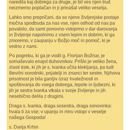
naredila kaj dobrega za druge, je bil ves njen trud
neizmerno poplačan in ji prinašal veliko veselja.
Lahko smo prepričani, da so njene življenjske postaje
močna spodbuda za nas vse, njen odhod od nas pa
povabilo, da sami ponovno vstopimo v dar darovanja
in življenje napolnimo z vsem lepim in dobrim, ki ga
zmoremo, v zaupanju v Božjo moč in pomoč, ki je
vedno z nami.
Po pogrebu, ki ga je vodil g. Florijan Božnar, je
somaševalo enajst duhovnikov. Prišlo je veliko žena,
zlasti tiste, ki jih je s. Ivanka učila klekljanja, pa tudi
številni sorodniki, prijatelji in znanci ter sestre. Njihova
prisotnost je bila ganljiv izraz hvaležnosti in
spoštovanja do vsega dobrega, lepote in ljubezni, ki
jih je sestra Ivanka vtkala v svoje življenje in jih
nesebično delila z drugimi.
Draga s. Ivanka, draga sosestra, draga sonovinka:
hvala ti za vse; v upanju in miru vstopi v veselje
našega Gospoda!
s. Darija Krhin