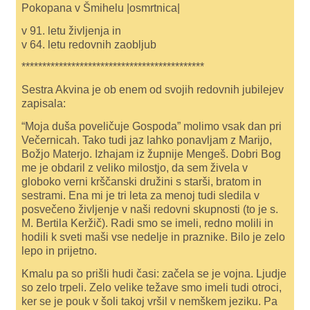
Pokopana v Šmihelu |osmrtnica|
v 91. letu življenja in
v 64. letu redovnih zaobljub
********************************************
Sestra Akvina je ob enem od svojih redovnih jubilejev
zapisala:
“Moja duša poveličuje Gospoda” molimo vsak dan pri
Večernicah. Tako tudi jaz lahko ponavljam z Marijo,
Božjo Materjo. Izhajam iz župnije Mengeš. Dobri Bog
me je obdaril z veliko milostjo, da sem živela v
globoko verni krščanski družini s starši, bratom in
sestrami. Ena mi je tri leta za menoj tudi sledila v
posvečeno življenje v naši redovni skupnosti (to je s.
M. Bertila Keržič). Radi smo se imeli, redno molili in
hodili k sveti maši vse nedelje in praznike. Bilo je zelo
lepo in prijetno.
Kmalu pa so prišli hudi časi: začela se je vojna. Ljudje
so zelo trpeli. Zelo velike težave smo imeli tudi otroci,
ker se je pouk v šoli takoj vršil v nemškem jeziku. Pa