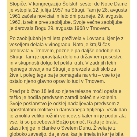
Stopiče. V kongregacijo Šolskih sester de Notre Dame
je vstopila 12. julija 1957 na Strugi. Tam je 28. avgusta
1961 začela noviciat in leto dni pozneje, 29. avgusta
1962, izrekla prve zaobljube. Svoje večne zaobljube
je darovala Bogu 29. avgusta 1968 v Trnovem.
Po zaobljubah je tri leta preživela v Lovranu, kjer je z
veseljem delala v vinogradu. Nato je krajši čas
prebivala v Trnovem, pozneje pa daljše obdobje na
Strugi. Tam je opravljala delo na državnem posestvu
in v skupnosti dolgo let pekla kruh. V zadnjih letih
njenega bivanja na Strugi je prevzela tudi skrb za
živali, poleg tega pa je pomagala na vrtu – vse to je
ostalo njeno glavno opravilo tudi v Trnovem.
Pred približno 18 leti so njene telesne moči opešale,
težko je hodila predvsem zaradi bolečin v kolenih.
Svoje poslanstvo je odslej nadaljevala predvsem z
apostolatom molitve in darovanega trpljenja. Vsak dan
je zmolila veliko rožnih vencev, s katerimi je podpirala
vse, ki so potrebovali Božjo pomoč. Rada je brala,
zlasti knjige in članke o Svetem Duhu. Živela je z
globoko zavestjo, da je vse, kar je imela in kar je bila,