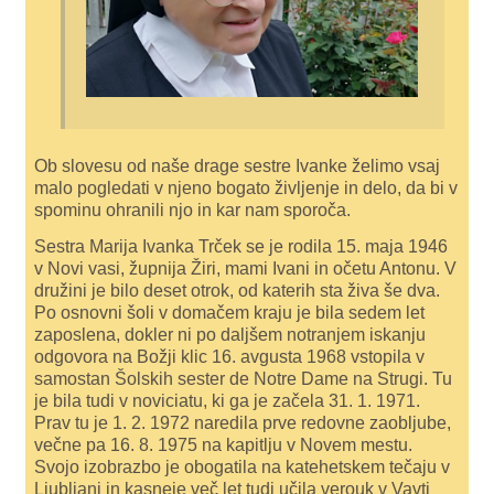
Ob slovesu od naše drage sestre Ivanke želimo vsaj
malo pogledati v njeno bogato življenje in delo, da bi v
spominu ohranili njo in kar nam sporoča.
Sestra Marija Ivanka Trček se je rodila 15. maja 1946
v Novi vasi, župnija Žiri, mami Ivani in očetu Antonu. V
družini je bilo deset otrok, od katerih sta živa še dva.
Po osnovni šoli v domačem kraju je bila sedem let
zaposlena, dokler ni po daljšem notranjem iskanju
odgovora na Božji klic 16. avgusta 1968 vstopila v
samostan Šolskih sester de Notre Dame na Strugi. Tu
je bila tudi v noviciatu, ki ga je začela 31. 1. 1971.
Prav tu je 1. 2. 1972 naredila prve redovne zaobljube,
večne pa 16. 8. 1975 na kapitlju v Novem mestu.
Svojo izobrazbo je obogatila na katehetskem tečaju v
Ljubljani in kasneje več let tudi učila verouk v Vavti