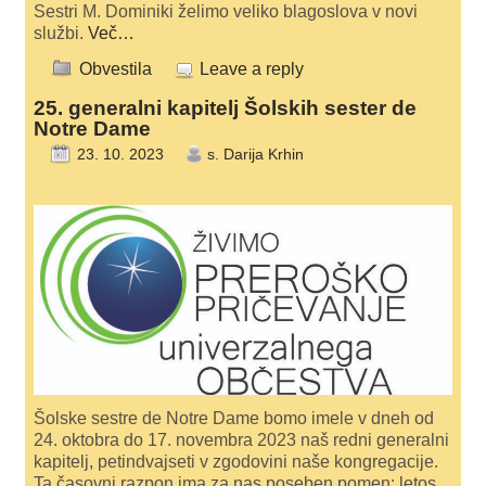
Sestri M. Dominiki želimo veliko blagoslova v novi
službi.
Več…
Obvestila
Leave a reply
25. generalni kapitelj Šolskih sester de
Notre Dame
23. 10. 2023
s. Darija Krhin
Šolske sestre de Notre Dame bomo imele v dneh od
24. oktobra do 17. novembra 2023 naš redni generalni
kapitelj, petindvajseti v zgodovini naše kongregacije.
Ta časovni razpon ima za nas poseben pomen: letos