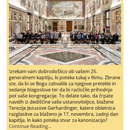
zrekam vam dobrodošlico ob vašem 25.
I
generalnem kapitlju, ki poteka tukaj v Rimu. Zbrane
ste, da bi se Bogu zahvalile za njegove pretekle in
sedanje blagoslove ter da bi razločile prihodnjo
pot vaše kongregacije. To delate tako, da črpate
navdih iz dediščine vaše ustanoviteljice, blažene
Terezije Jezusove Gerhardinger, katere obletnica
razglasitve za blaženo je 17. novembra, zadnji dan
kapitlja. In kako poteka stvar za kanonizacijo?
Continue Reading…