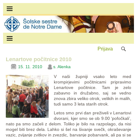
Prijava
Lenartove počitnice 2010
15. 11. 2010
s. Alenka
V naši župniji vsako leto med
krompirjevimi počitnicami pripravimo
Lenartove počitnice. Tam je zelo
zabavno in družabno, saj se vedno
znova zbira veliko otrok, velikih in malih,
tudi samo 3 leta starih otrok.
Letos smo prvi dan preživeli v Lenartovi
dvorani, kjer smo se ob 9.00 ‘pofočkali’,
nato pa smo začeli z delom. Toliko je bilo na razpolago, da nisi
mogel biti brez dela. Lahko si šel na šivanje svečk, okraševanje
vazic, zvijanje zvitkov in zvezdic, barvanje pobarvank, ali pa si se