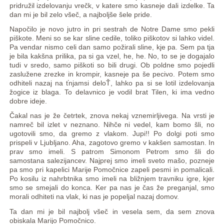
pridružil izdelovanju vrečk, v katere smo kasneje dali izdelke. Ta
dan mi je bil zelo všeč, a najboljše šele pride.
Napočilo je novo jutro in pri sestrah de Notre Dame smo pekli
piškote. Meni so se kar sline cedile, toliko piškotov si lahko videl.
Pa vendar nismo celi dan samo požirali sline, kje pa. Sem pa tja
je bila kakšna prilika, pa si ga vzel, he, he. No, to se je dogajalo
tudi v sredo, samo piškoti so bili drugi. Ob poldne smo pojedli
zaslužene zrezke in krompir, kasneje pa še pecivo. Potem smo
odhiteli nazaj na ťnjamsi deloŤ, lahko pa si se lotil izdelovanja
žogice iz blaga. To delavnico je vodil brat Tilen, ki ima vedno
dobre ideje.
Čakal nas je že četrtek, znova nekaj vznemirljivega. Na vrsti je
namreč bil izlet v neznano. Nihče ni vedel, kam bomo šli, no
ugotovili smo, da gremo z vlakom. Jupi!! Po dolgi poti smo
prispeli v Ljubljano. Aha, zagotovo gremo v kakšen samostan. In
prav smo imeli. S patrom Simonom Petrom smo šli do
samostana salezijancev. Najprej smo imeli sveto mašo, pozneje
pa smo pri kapelici Marije Pomočnice zapeli pesmi in pomalicali.
Po kosilu iz nahrbtnika smo imeli na bližnjem travniku igre, kjer
smo se smejali do konca. Ker pa nas je čas že preganjal, smo
morali odhiteti na vlak, ki nas je popeljal nazaj domov.
Ta dan mi je bil najbolj všeč in vesela sem, da sem znova
obiskala Marijo Pomočnico.