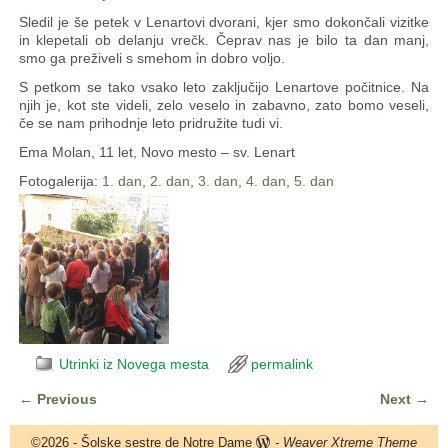
Sledil je še petek v Lenartovi dvorani, kjer smo dokončali vizitke
in klepetali ob delanju vrečk. Čeprav nas je bilo ta dan manj,
smo ga preživeli s smehom in dobro voljo.
S petkom se tako vsako leto zaključijo Lenartove počitnice. Na
njih je, kot ste videli, zelo veselo in zabavno, zato bomo veseli,
če se nam prihodnje leto pridružite tudi vi.
Ema Molan, 11 let, Novo mesto – sv. Lenart
Fotogalerija:
1. dan
,
2. dan
,
3. dan
,
4. dan
,
5. dan
Utrinki iz Novega mesta
permalink
←
Previous
Next
→
Post navigation
©2026 -
Šolske sestre de Notre Dame
-
Weaver Xtreme Theme