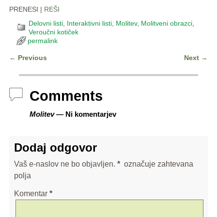
PRENESI |
REŠI
Delovni listi
,
Interaktivni listi
,
Molitev
,
Molitveni obrazci
,
Veroučni kotiček
permalink
←
Previous
Next
→
Post navigation
Comments
Molitev
— Ni komentarjev
Dodaj odgovor
Vaš e-naslov ne bo objavljen.
*
označuje zahtevana
polja
Komentar
*