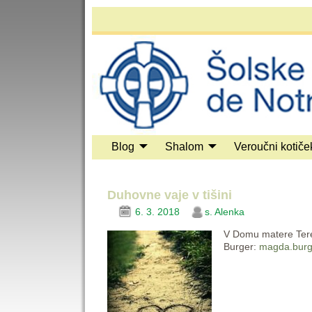
Blog
Shalom
Veroučni kotiče
Duhovne vaje v tišini
6. 3. 2018
s. Alenka
V Domu matere Terezi
Burger:
magda.burg