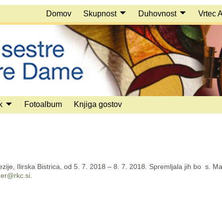
Domov
Skupnost
Duhovnost
Vrtec 
k
Fotoalbum
Knjiga gostov
je, Ilirska Bistrica, od 5. 7. 2018 – 8. 7. 2018. Spremljala jih bo s. Ma
er@rkc.si.