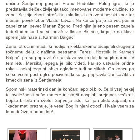
občine Šentjernej gospod Franc Hudoklin. Poleg igre, ki je
predstavila delček življenja tako imenovane moderne družine, so
zapeli še trije zbori: otroški in mladinski cerkveni pevski zbor ter
mešani pevski zbor Vlaste Tavčar. Na koncu pa je še več pesmi
zapel znani pevec Marjan Zgonc. Pred njim je eno pesem zapela
tudi študentka Tea Vojinovič iz Ilirske Bistrice, ki jo je na klavir
spremljala naša s. Karmen Balgač.
Žene, otroci in mladi, ki hodijo h kleklarskemu tečaju ali drugemu
ročnemu delu k našima sestrama, Tereziji Hostnik in Karmen
Balgač, pa so pripravili še razstavo svojih del, ki so jih naredili v
tem letu. Marsikaj lepega je bilo videti, kar so ustvarile pridne
roke – nekaj tega si lahko ogledate tudi na slikah. Ob koncu pa
so še vsem postregli s pecivom, ki so ga pripravile članice Aktiva
kmečkih žena iz Šentjerneja.
Spominski materinski dan je končan; lepo bi bilo, če bi vsaj nekaj
te hvaležnosti naše matere in starši nasploh prejemali večkrat.
Lepše bi bilo na svetu. Saj velja tisto, kar je nekdo zapisal, da
“kadar mati praznuje, je vesel Bog in njeni otroci”. Hvala vsem za
lepo doživeto popoldne!