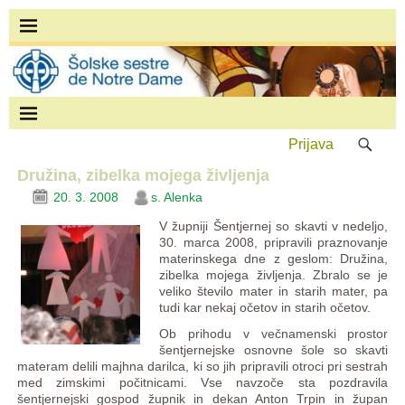
Prijava
Družina, zibelka mojega življenja
20. 3. 2008
s. Alenka
V župniji Šentjernej so skavti v nedeljo,
30. marca 2008, pripravili praznovanje
materinskega dne z geslom: Družina,
zibelka mojega življenja. Zbralo se je
veliko število mater in starih mater, pa
tudi kar nekaj očetov in starih očetov.
Ob prihodu v večnamenski prostor
šentjernejske osnovne šole so skavti
materam delili majhna darilca, ki so jih pripravili otroci pri sestrah
med zimskimi počitnicami. Vse navzoče sta pozdravila
šentjernejski gospod župnik in dekan Anton Trpin in župan