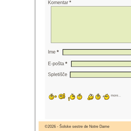
Komentar
*
*
Ime
*
E-pošta
Spletišče
more...
©2026 -
Šolske sestre de Notre Dame