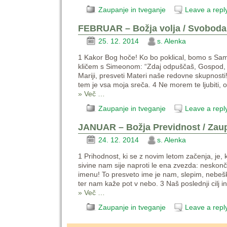
Zaupanje in tveganje
Leave a repl
FEBRUAR – Božja volja / Svoboda
25. 12. 2014
s. Alenka
1 Kakor Bog hoče! Ko bo poklical, bomo s Sam
kličem s Simeonom: “Zdaj odpuščaš, Gospod, s
Mariji, presveti Materi naše redovne skupnosti!
tem je vsa moja sreča. 4 Ne morem te ljubiti, 
» Več …
Zaupanje in tveganje
Leave a repl
JANUAR – Božja Previdnost / Zau
24. 12. 2014
s. Alenka
1 Prihodnost, ki se z novim letom začenja, je, 
sivine nam sije naproti le ena zvezda: nesko
imenu! To presveto ime je nam, slepim, nebešk
ter nam kaže pot v nebo. 3 Naš poslednji cilj i
» Več …
Zaupanje in tveganje
Leave a repl