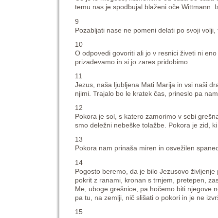
temu nas je spodbujal blaženi oče Wittmann. Is
9
Pozabljati nase ne pomeni delati po svoji volji, 
10
O odpovedi govoriti ali jo v resnici živeti ni eno
prizadevamo in si jo zares pridobimo.
11
Jezus, naša ljubljena Mati Marija in vsi naši dr
njimi. Trajalo bo le kratek čas, prineslo pa na
12
Pokora je sol, s katero zamorimo v sebi grešn
smo deležni nebeške tolažbe. Pokora je zid, ki
13
Pokora nam prinaša miren in osvežilen spanec, 
14
Pogosto beremo, da je bilo Jezusovo življenje p
pokrit z ranami, kronan s trnjem, pretepen, za
Me, uboge grešnice, pa hočemo biti njegove ne
pa tu, na zemlji, nič slišati o pokori in je ne izvr
15