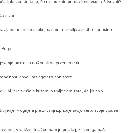
aša ljubezen do tebe, če nismo zate pripravljene vsega žrtvovati?!
ča stvar.
ipravljamo mirno in spokojno smrt, milostljivo sodbo, radostno
k Bogu.
jevanje poklicnih dolžnosti na prvem mestu.
popolnosti dovolj razlogov za ponižnost.
 ljubi, preizkuša s križem in trpljenjem zato, da jih bo v
rpljenje, v ognjeni preizkušnji izpričuje svojo vero, svoje upanje in
e zavemo, v kakšno tolažbo nam je prijatelj, ki smo ga našli.