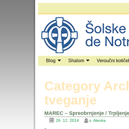
Blog
Shalom
Veroučni kotiče
Category Arc
tveganje
MAREC – Spreobrnjenje / Trpljenj
26. 12. 2014
s. Alenka