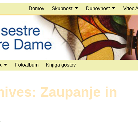
Domov
Skupnost
Duhovnost
Vrtec 
k
Fotoalbum
Knjiga gostov
hives:
Zaupanje in
e