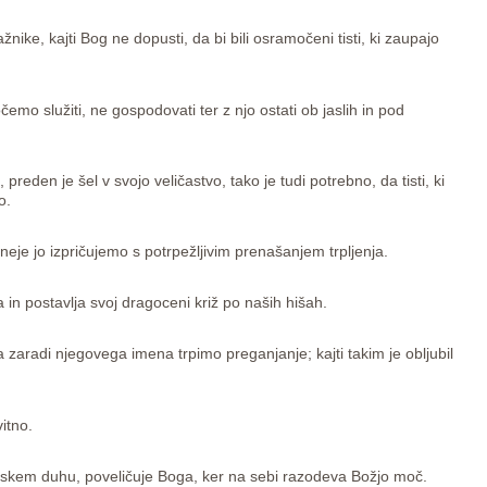
žnike, kajti Bog ne dopusti, da bi bili osramočeni tisti, ki zaupajo
mo služiti, ne gospodovati ter z njo ostati ob jaslih in pod
, preden je šel v svojo veličastvo, tako je tudi potrebno, da tisti, ki
o.
eje jo izpričujemo s potrpežljivim prenašanjem trpljenja.
in postavlja svoj dragoceni križ po naših hišah.
zaradi njegovega imena trpimo preganjanje; kajti takim je obljubil
itno.
čanskem duhu, poveličuje Boga, ker na sebi razodeva Božjo moč.