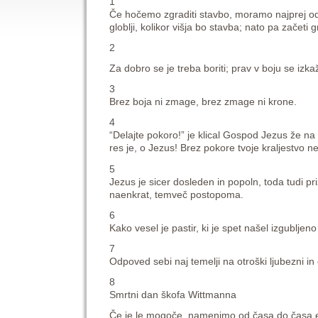
1
Če hočemo zgraditi stavbo, moramo najprej odstr
globlji, kolikor višja bo stavba; nato pa začeti g
2
Za dobro se je treba boriti; prav v boju se izk
3
Brez boja ni zmage, brez zmage ni krone.
4
“Delajte pokoro!” je klical Gospod Jezus že na 
res je, o Jezus! Brez pokore tvoje kraljestvo n
5
Jezus je sicer dosleden in popoln, toda tudi pr
naenkrat, temveč postopoma.
6
Kako vesel je pastir, ki je spet našel izgubljeno
7
Odpoved sebi naj temelji na otroški ljubezni i
8
Smrtni dan škofa Wittmanna
Če je le mogoče, namenimo od časa do časa eno 