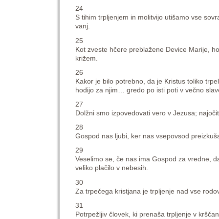
24
S tihim trpljenjem in molitvijo utišamo vse sovra
vanj.
25
Kot zveste hčere preblažene Device Marije, hoče
križem.
26
Kakor je bilo potrebno, da je Kristus toliko trpel
hodijo za njim… gredo po isti poti v večno slav
27
Dolžni smo izpovedovati vero v Jezusa; najočitn
28
Gospod nas ljubi, ker nas vsepovsod preizkuša 
29
Veselimo se, če nas ima Gospod za vredne, da 
veliko plačilo v nebesih.
30
Za trpečega kristjana je trpljenje nad vse rodov
31
Potrpežljiv človek, ki prenaša trpljenje v krš