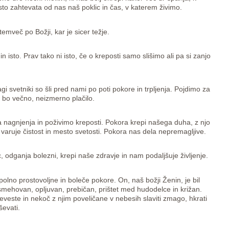
to zahtevata od nas naš poklic in čas, v katerem živimo.
temveč po Božji, kar je sicer težje.
 in isto. Prav tako ni isto, če o kreposti samo slišimo ali pa si zanjo
agi svetniki so šli pred nami po poti pokore in trpljenja. Pojdimo za
m bo večno, neizmerno plačilo.
a nagnjenja in poživimo kreposti. Pokora krepi našega duha, z njo
 varuje čistost in mesto svetosti. Pokora nas dela nepremagljive.
odganja bolezni, krepi naše zdravje in nam podaljšuje življenje.
olno prostovoljne in boleče pokore. On, naš božji Ženin, je bil
smehovan, opljuvan, prebičan, prištet med hudodelce in križan.
veste in nekoč z njim poveličane v nebesih slaviti zmago, hkrati
ševati.