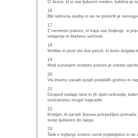
O Jezus, ki si vse ljubezni vreden, kakšna je n
16
Biti redovna oseba in se ne pokoriti je nemogo
17
Z nenehno pokoro, ki traja vse življenje, si pr
vstajenje in blaženo večnost.
18
Molitev in post sta dve peruti, ki dušo dvigata 
19
Med zunanjimi sredstvi pokore je zvesto izpoln
20
Vsi imamo zaradi svojih preteklih grehov in ne
21
Gospod zadaja rane in jih spet ozdravlja; katere
onstranstvu mogel nagraditi.
22
Kristjan, ki zaradi Jezusa potrpežljivo prenaša t
svojo ljubezen do njega.
23
Šele v trpljenju znamo ceniti prijateljstvo in s