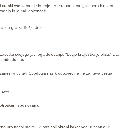
aniti vse kamenje in trnje ter izkopati temelj, ki mora biti tem
radnjo in jo tudi dokončati.
aže, da gre za Božje delo
začetku svojega javnega delovanja. “Božje kraljestvo je blizu.” Da,
e pride do nas.
izanesljiv učitelj: Spodbuja nas k odpovedi, a ne zahteva vsega
 ovco.
n otroškem spoštovanju.
uro nočni molitvi, ki nas bolj okrepi kakor več ur spanja; k