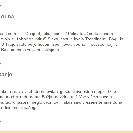
y
 duha
uelom rekli: “Gospod, tukaj sem!” 2 Polna tolažbe tudi sama
vojo služabnico v miru!” Slava, čast in hvala Troedinemu Bogu in
 3 Tvojo sveto voljo hočem izpolnjevati vedno in povsod, kajti v
o Bog, če moja volja ni usklajena
…
y
panje
kakor narava v teh dneh, ovita v gosto skrivnostno meglo. Iz te
nčno modra in dobrotna Božja previdnost. 2 Vse v Jezusovem
a luč, ki razprši meglo dvomov in skušnjav, prežene temine duha
n edini temelj našega
…
y