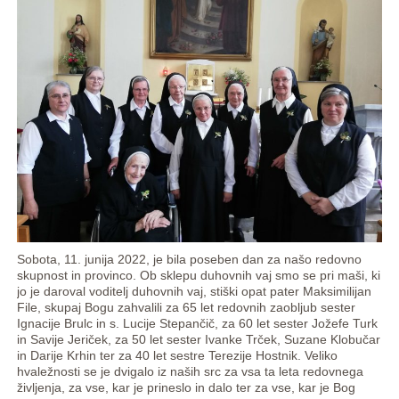
Sobota, 11. junija 2022, je bila poseben dan za našo redovno
skupnost in provinco. Ob sklepu duhovnih vaj smo se pri maši, ki
jo je daroval voditelj duhovnih vaj, stiški opat pater Maksimilijan
File, skupaj Bogu zahvalili za 65 let redovnih zaobljub sester
Ignacije Brulc in s. Lucije Stepančič, za 60 let sester Jožefe Turk
in Savije Jeriček, za 50 let sester Ivanke Trček, Suzane Klobučar
in Darije Krhin ter za 40 let sestre Terezije Hostnik. Veliko
hvaležnosti se je dvigalo iz naših src za vsa ta leta redovnega
življenja, za vse, kar je prineslo in dalo ter za vse, kar je Bog