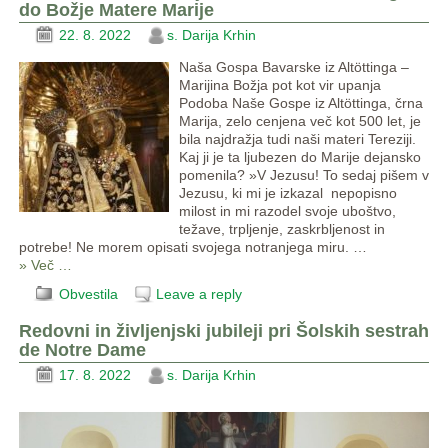
do Božje Matere Marije
22. 8. 2022
s. Darija Krhin
Naša Gospa Bavarske iz Altöttinga –
Marijina Božja pot kot vir upanja
Podoba Naše Gospe iz Altöttinga, črna
Marija, zelo cenjena več kot 500 let, je
bila najdražja tudi naši materi Tereziji.
Kaj ji je ta ljubezen do Marije dejansko
pomenila? »V Jezusu! To sedaj pišem v
Jezusu, ki mi je izkazal nepopisno
milost in mi razodel svoje uboštvo,
težave, trpljenje, zaskrbljenost in
potrebe! Ne morem opisati svojega notranjega miru.
…
» Več …
Obvestila
Leave a reply
Redovni in življenjski jubileji pri Šolskih sestrah
de Notre Dame
17. 8. 2022
s. Darija Krhin