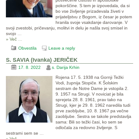
posvečene čistosti in apostolske
pokorščine. S tem je izpovedala, da si
bo vse življenje prizadevala živeti v
prijateljstvu z Bogom, iz česar je potem
hranila svoje vsakdanje darovanje. V
svoji zvestobi, pričevanju, molitvi in delu je našla svoj smisel in
svojo
…
» Več …
Obvestila
Leave a reply
S. SAVIA (Ivanka) JERIČEK
17. 8. 2022
s. Darija Krhin
Rojena 17. 5. 1938 na Gornji Težki
Vodi, župnija Stopiče. K Šolskim
sestram de Notre Dame je vstopila 2.
9. 1957 na Strugi. V noviciat je bila
sprejeta 28. 8. 1961, prav tako na
Strugi, kjer je 29. 8. 1962 naredila tudi
prve zaobljube, 10. 8. 1967 pa večne
zaobljube. Sestra se takole predstavlja
sama: Bili so težki časi, ko sem se
odločala za redovno življenje. S
sestrami sem se
…
» Več …