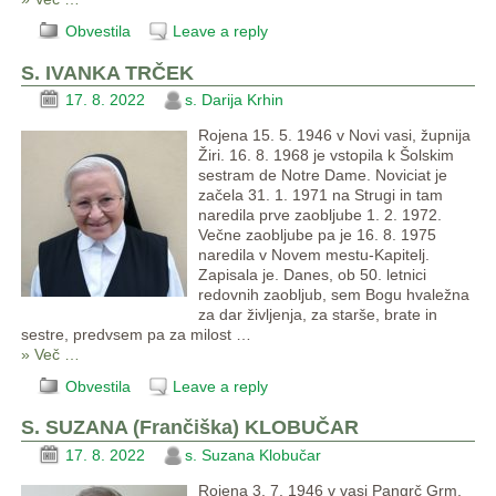
Obvestila
Leave a reply
S. IVANKA TRČEK
17. 8. 2022
s. Darija Krhin
Rojena 15. 5. 1946 v Novi vasi, župnija
Žiri. 16. 8. 1968 je vstopila k Šolskim
sestram de Notre Dame. Noviciat je
začela 31. 1. 1971 na Strugi in tam
naredila prve zaobljube 1. 2. 1972.
Večne zaobljube pa je 16. 8. 1975
naredila v Novem mestu-Kapitelj.
Zapisala je. Danes, ob 50. letnici
redovnih zaobljub, sem Bogu hvaležna
za dar življenja, za starše, brate in
sestre, predvsem pa za milost
…
» Več …
Obvestila
Leave a reply
S. SUZANA (Frančiška) KLOBUČAR
17. 8. 2022
s. Suzana Klobučar
Rojena 3. 7. 1946 v vasi Pangrč Grm,