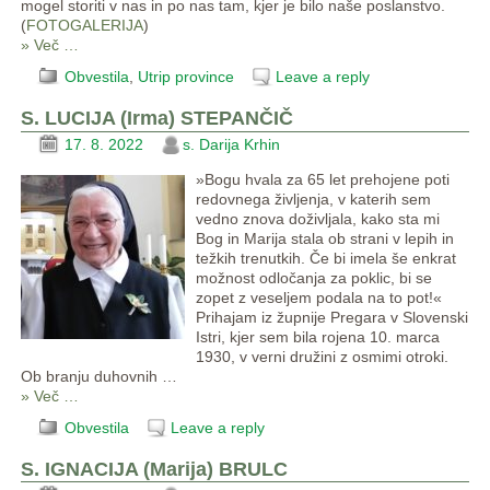
mogel storiti v nas in po nas tam, kjer je bilo naše poslanstvo.
(
FOTOGALERIJA
)
» Več …
Obvestila
,
Utrip province
Leave a reply
S. LUCIJA (Irma) STEPANČIČ
17. 8. 2022
s. Darija Krhin
»Bogu hvala za 65 let prehojene poti
redovnega življenja, v katerih sem
vedno znova doživljala, kako sta mi
Bog in Marija stala ob strani v lepih in
težkih trenutkih. Če bi imela še enkrat
možnost odločanja za poklic, bi se
zopet z veseljem podala na to pot!«
Prihajam iz župnije Pregara v Slovenski
Istri, kjer sem bila rojena 10. marca
1930, v verni družini z osmimi otroki.
Ob branju duhovnih
…
» Več …
Obvestila
Leave a reply
S. IGNACIJA (Marija) BRULC