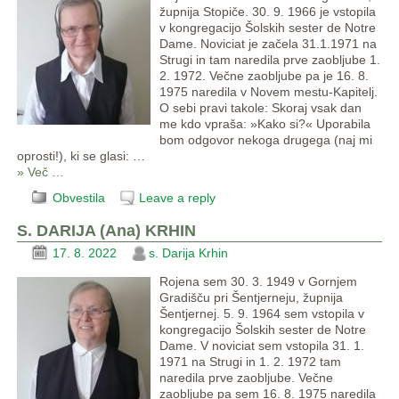
župnija Stopiče. 30. 9. 1966 je vstopila
v kongregacijo Šolskih sester de Notre
Dame. Noviciat je začela 31.1.1971 na
Strugi in tam naredila prve zaobljube 1.
2. 1972. Večne zaobljube pa je 16. 8.
1975 naredila v Novem mestu-Kapitelj.
O sebi pravi takole: Skoraj vsak dan
me kdo vpraša: »Kako si?« Uporabila
bom odgovor nekoga drugega (naj mi
oprosti!), ki se glasi:
…
» Več …
Obvestila
Leave a reply
S. DARIJA (Ana) KRHIN
17. 8. 2022
s. Darija Krhin
Rojena sem 30. 3. 1949 v Gornjem
Gradišču pri Šentjerneju, župnija
Šentjernej. 5. 9. 1964 sem vstopila v
kongregacijo Šolskih sester de Notre
Dame. V noviciat sem vstopila 31. 1.
1971 na Strugi in 1. 2. 1972 tam
naredila prve zaobljube. Večne
zaobljube pa sem 16. 8. 1975 naredila