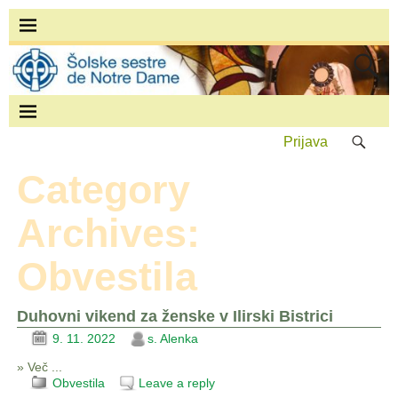
Prijava
Category
Archives:
Obvestila
Duhovni vikend za ženske v Ilirski Bistrici
9. 11. 2022
s. Alenka
» Več ...
Obvestila
Leave a reply