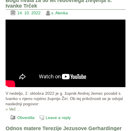
Bogu hvala za 50 let redovnega življenja s.
Ivanke Trček
14. 10. 2022
s. Alenka
V nedeljo, 2. oktobra 2022 je g. župnik Andrej Jemec povabil s.
Ivanko v njeno rojstno župnijo Žiri. Ob tej priložnosti se je odvjal
naslednji pogovor:
» Več …
Obvestila
Leave a reply
Odnos matere Terezije Jezusove Gerhardinger