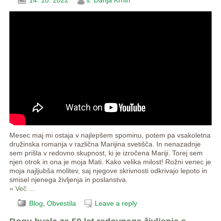
Mesec maj mi ostaja v najlepšem spominu, potem pa vsakoletna
družinska romanja v različna Marijina svetišča. In nenazadnje
sem prišla v redovno skupnost, ki je izročena Mariji. Torej sem
njen otrok in ona je moja Mati. Kako velika milost! Rožni venec je
moja najljubša molitev, saj njegove skrivnosti odkrivajo lepoto in
smisel njenega življenja in poslanstva.
» Več …
Blog
,
Obvestila
Leave a reply