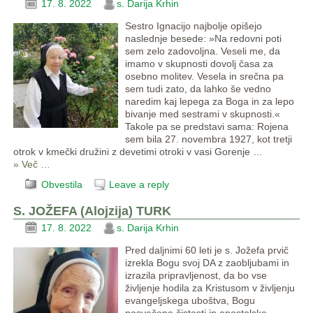
17. 8. 2022
s. Darija Krhin
Sestro Ignacijo najbolje opišejo
naslednje besede: »Na redovni poti
sem zelo zadovoljna. Veseli me, da
imamo v skupnosti dovolj časa za
osebno molitev. Vesela in srečna pa
sem tudi zato, da lahko še vedno
naredim kaj lepega za Boga in za lepo
bivanje med sestrami v skupnosti.«
Takole pa se predstavi sama: Rojena
sem bila 27. novembra 1927, kot tretji
otrok v kmečki družini z devetimi otroki v vasi Gorenje
…
» Več …
Obvestila
Leave a reply
S. JOŽEFA (Alojzija) TURK
17. 8. 2022
s. Darija Krhin
Pred daljnimi 60 leti je s. Jožefa prvič
izrekla Bogu svoj DA z zaobljubami in
izrazila pripravljenost, da bo vse
življenje hodila za Kristusom v življenju
evangeljskega uboštva, Bogu