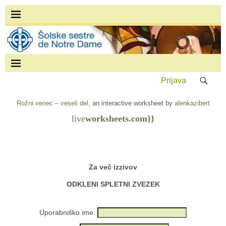
Prijava
Rožni venec – veseli del
, an interactive worksheet by
alenkazibert
live
worksheets.com}}
Za več izzivov
ODKLENI SPLETNI ZVEZEK
Uporabniško ime: