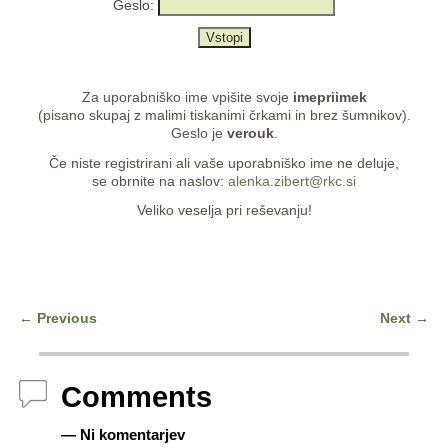
Geslo:
Za uporabniško ime vpišite svoje
imepriimek
(pisano skupaj z malimi tiskanimi črkami in brez šumnikov).
Geslo je
verouk
.
Če niste registrirani ali vaše uporabniško ime ne deluje,
se obrnite na naslov:
alenka.zibert@rkc.si
Veliko veselja pri reševanju!
←
Previous
Next
→
Post navigation
Comments
— Ni komentarjev