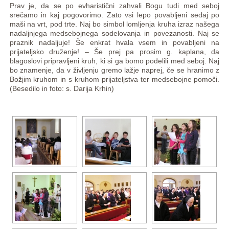
Prav je, da se po evharistični zahvali Bogu tudi med seboj
srečamo in kaj pogovorimo. Zato vsi lepo povabljeni sedaj po
maši na vrt, pod trte. Naj bo simbol lomljenja kruha izraz našega
nadaljnjega medsebojnega sodelovanja in povezanosti. Naj se
praznik nadaljuje! Še enkrat hvala vsem in povabljeni na
prijateljsko druženje! – Še prej pa prosim g. kaplana, da
blagoslovi pripravljeni kruh, ki si ga bomo podelili med seboj. Naj
bo znamenje, da v življenju gremo lažje naprej, če se hranimo z
Božjim kruhom in s kruhom prijateljstva ter medsebojne pomoči.
(Besedilo in foto: s. Darija Krhin)