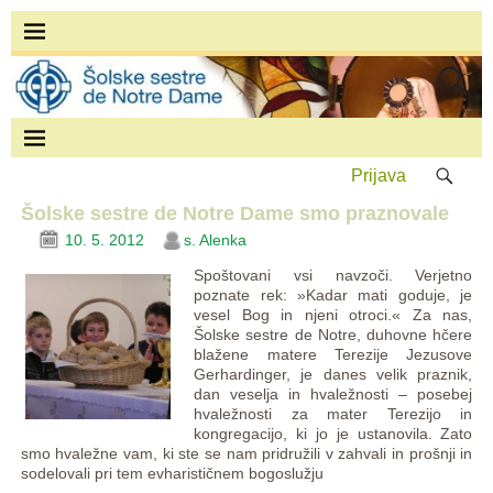
Prijava
Šolske sestre de Notre Dame smo praznovale
10. 5. 2012
s. Alenka
Spoštovani vsi navzoči. Verjetno
poznate rek: »Kadar mati goduje, je
vesel Bog in njeni otroci.« Za nas,
Šolske sestre de Notre, duhovne hčere
blažene matere Terezije Jezusove
Gerhardinger, je danes velik praznik,
dan veselja in hvaležnosti – posebej
hvaležnosti za mater Terezijo in
kongregacijo, ki jo je ustanovila. Zato
smo hvaležne vam, ki ste se nam pridružili v zahvali in prošnji in
sodelovali pri tem evharističnem bogoslužju