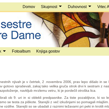
Domov
Skupnost
Duhovnost
Vrtec 
k
Fotoalbum
Knjiga gostov
stnih njivah je v četrtek, 2 .novembra 2006, prav lepo dišalo in se 
av gotovo spraševali, zakaj tako velika gruča otrok drvi k sestram z
razpoloženje, navkljub mrzlemu vetru, ki je pordečil otroška lica.
rali ob 9. uri in si oblekli predpasnike. Za tiste pozabljivce, ki so 
li smo se testa za piškote. Starejši z več izkušnjami so pomagali mlajši
ne vzdihe. Starejši so se ubadali z raznimi težavami pri peki in krotili mla