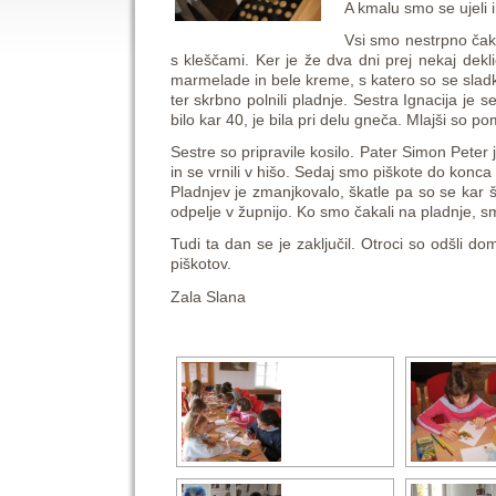
A kmalu smo se ujeli i
Vsi smo nestrpno čakal
s kleščami. Ker je že dva dni prej nekaj dekl
marmelade in bele kreme, s katero so se sladka
ter skrbno polnili pladnje. Sestra Ignacija je se
bilo kar 40, je bila pri delu gneča. Mlajši so poma
Sestre so pripravile kosilo. Pater Simon Peter
in se vrnili v hišo. Sedaj smo piškote do konca
Pladnjev je zmanjkovalo, škatle pa so se kar šib
odpelje v župnijo. Ko smo čakali na pladnje, smo z
Tudi ta dan se je zaključil. Otroci so odšli 
piškotov.
Zala Slana