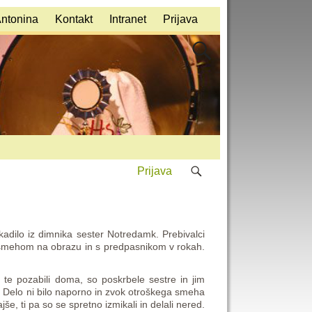
Antonina
Kontakt
Intranet
Prijava
Prijava
kadilo iz dimnika sester Notredamk. Prebivalci
 nasmehom na obrazu in s predpasnikom v rokah.
le te pozabili doma, so poskrbele sestre in jim
m. Delo ni bilo naporno in zvok otroškega smeha
jše, ti pa so se spretno izmikali in delali nered.