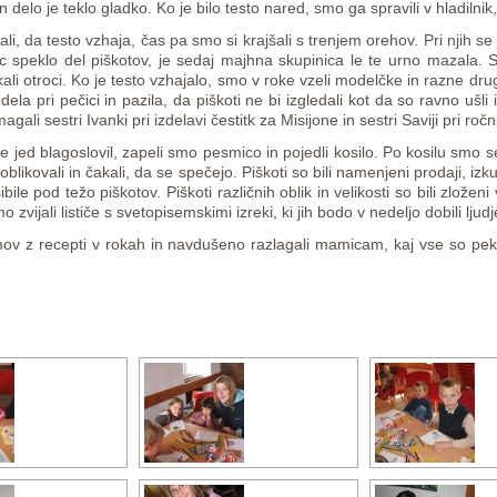
n delo je teklo gladko. Ko je bilo testo nared, smo ga spravili v hladilni
i, da testo vzhaja, čas pa smo si krajšali s trenjem orehov. Pri njih se j
ic speklo del piškotov, je sedaj majhna skupinica le te urno mazala.
li otroci. Ko je testo vzhajalo, smo v roke vzeli modelčke in razne dru
dela pri pečici in pazila, da piškoti ne bi izgledali kot da so ravno ušli
gali sestri Ivanki pri izdelavi čestitk za Misijone in sestri Saviji pri ročn
 je jed blagoslovil, zapeli smo pesmico in pojedli kosilo. Po kosilu smo
 oblikovali in čakali, da se spečejo. Piškoti so bili namenjeni prodaji,
ile pod težo piškotov. Piškoti različnih oblik in velikosti so bili zloženi
vijali lističe s svetopisemskimi izreki, ki jih bodo v nedeljo dobili ljudje
domov z recepti v rokah in navdušeno razlagali mamicam, kaj vse so pe