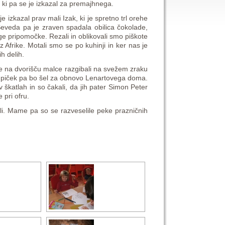
k, ki pa se je izkazal za premajhnega.
e izkazal prav mali Izak, ki je spretno trl orehe
 Seveda pa je zraven spadala obilica čokolade,
ge pripomočke. Rezali in oblikovali smo piškote
 iz Afrike. Motali smo se po kuhinji in ker nas je
ih delih.
 se na dvorišču malce razgibali na svežem zraku
 izkupiček pa bo šel za obnovo Lenartovega doma.
 v škatlah in so čakali, da jih pater Simon Peter
 pri ofru.
kli. Mame pa so se razveselile peke prazničnih