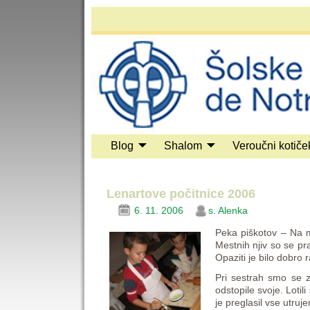
Blog
Shalom
Veroučni kotiče
Lenartove počitnice 2006
6. 11. 2006
s. Alenka
Peka piškotov – Na me
Mestnih njiv so se pr
Opaziti je bilo dobro 
Pri sestrah smo se zb
odstopile svoje. Loti
je preglasil vse utruje