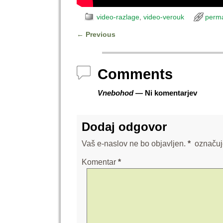
video-razlage
,
video-verouk
perma
←
Previous
Post navigation
Comments
Vnebohod
— Ni komentarjev
Dodaj odgovor
Vaš e-naslov ne bo objavljen.
*
označuj
Komentar
*