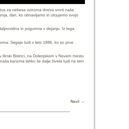
ojstva za nebesa oziroma dneva smrti naše
enja, dan, ko obnavljamo in utrjujemo svojo
 daljnovidna in pogumna v dejanju. Iz tega
toma. Segajo tudi v leto 1886, ko so prve
 Ilirski Bistrici, na Dolenjskem v Novem mestu
naša karizma lahko še dalje živela tudi na tem
Next
→