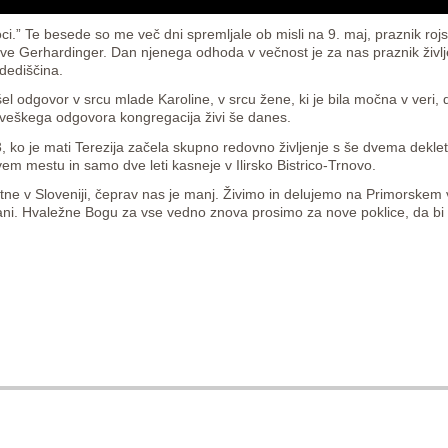
roci.” Te besede so me več dni spremljale ob misli na 9. maj, praznik r
ove Gerhardinger. Dan njenega odhoda v večnost je za nas praznik življ
dediščina.
šel odgovor v srcu mlade Karoline, v srcu žene, ki je bila močna v veri,
oveškega odgovora kongregacija živi še danes.
, ko je mati Terezija začela skupno redovno življenje s še dvema dekle
vem mestu in samo dve leti kasneje v Ilirsko Bistrico-Trnovo.
ne v Sloveniji, čeprav nas je manj. Živimo in delujemo na Primorskem v
ljani. Hvaležne Bogu za vse vedno znova prosimo za nove poklice, da bi 