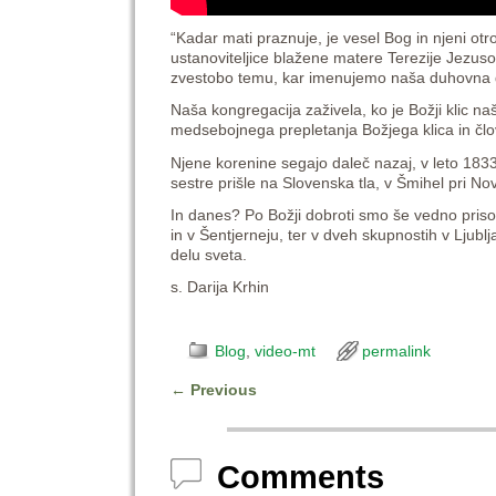
“Kadar mati praznuje, je vesel Bog in njeni ot
ustanoviteljice blažene matere Terezije Jezus
zvestobo temu, kar imenujemo naša duhovna 
Naša kongregacija zaživela, ko je Božji klic na
medsebojnega prepletanja Božjega klica in čl
Njene korenine segajo daleč nazaj, v leto 1833
sestre prišle na Slovenska tla, v Šmihel pri No
In danes? Po Božji dobroti smo še vedno prisot
in v Šentjerneju, ter v dveh skupnostih v Ljub
delu sveta.
s. Darija Krhin
Blog
,
video-mt
permalink
←
Previous
Post navigation
Comments