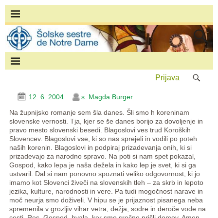
Prijava
12. 6. 2004
s. Magda Burger
Na župnijsko romanje sem šla danes. Šli smo h koreninam
slovenske vernosti. Tja, kjer se še danes borijo za dovoljenje in
pravo mesto slovenski besedi. Blagoslovi ves trud Koroških
Slovencev. Blagoslovi vse, ki so nas sprejeli in vodili po poteh
naših korenin. Blagoslovi in podpiraj prizadevanja onih, ki si
prizadevajo za narodno spravo. Na poti si nam spet pokazal,
Gospod, kako lepa je naša dežela in kako lep je svet, ki si ga
ustvaril. Dal si nam ponovno spoznati veliko odgovornost, ki jo
imamo kot Slovenci živeči na slovenskih tleh – za skrb in lepoto
jezika, kulture, narodnosti in vere. Pa tudi mogočnost narave in
moč neurja smo doživeli. V hipu se je prijaznost pisanega neba
spremenila v grozljiv vihar vetra, dežja, sodre in deroče vode na
cesti. Res, Gospod, hvala, ker smo srečno prišli domov. Amen.